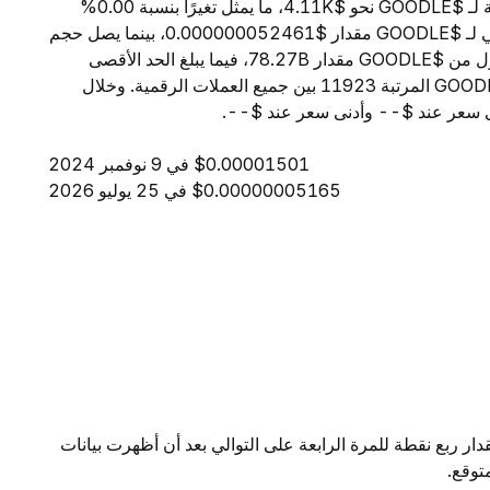
اعتبارًا من 6 أغسطس 2026، تبلغ القيمة السوقية الإجمالية لـ $GOODLE نحو $4.11K، ما يمثل تغيرًا بنسبة 0.00%
خلال الساعات الأربع والعشرين الماضية. ويبلغ السعر الحالي لـ $GOODLE مقدار $0.000000052461، بينما يصل حجم
التداول خلال 24 ساعة إلى $2.01. ويبلغ المعروض المتداول من $GOODLE مقدار 78.27B، فيما يبلغ الحد الأقصى
للمعروض 100.00B. ومن حيث القيمة السوقية، تحتل $GOODLE المرتبة 11923 بين جميع العملات الرقمية. وخلال
$0.00001501 في 9 نوفمبر 2024
$0.00000005165 في 25 يوليو 2026
ار ربع نقطة للمرة الرابعة على التوالي بعد أن أظهرت بيانات
توقع.