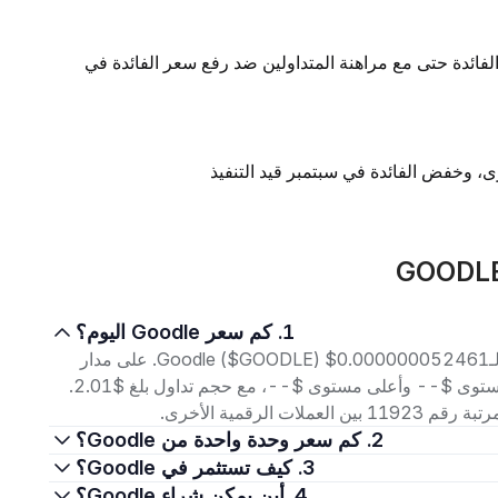
لفائدة حتى مع مراهنة المتداولين ضد رفع سعر الفائدة في
1. كم سعر Goodle اليوم؟
اعتبارًا من 6 أغسطس 2026، بلغ سعر التداول الحالي لـGoodle ($GOODLE) $0.000000052461. على مدار
الأربع وعشرين ساعة الماضية، تراوح السعر بين أدنى مستوى $-- وأعلى مستوى $--، مع حجم تداول بلغ $2.01.
2. كم سعر وحدة واحدة من Goodle؟
3. كيف تستثمر في Goodle؟
4. أين يمكن شراء Goodle؟