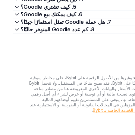
5. كيف تشتري Goodle؟
6. كيف يمكنك بيع Goodle؟
7. هل عملة Goodle تمثل استثمارًا جيدًا؟
8. كم عدد Goodle المتوفر حاليًا؟
تنطوي الاستثمارات في العملات الرقمية، بما في ذلك شراء وغيرها من الأصول الرقمية على Bybit، على مخاطر سوقية
كبيرة. وإذا لم يكن الأصل الرقمي الذي تبحث عنه متاحًا حاليًا على Bybit، فقد يصبح متاحًا في المستقبل. ولا تتحمل Bybit
 الأسعار والبيانات الأخرى المعروضة هنا من مصادر متاحة
المحتوى نصيحة مالية أو أي توصية أو عرض لشراء أي أصل رقمي
تفاظ بها، ينبغي على المستثمرين تقييم أوضاعهم المالية
ؤهلين في المجالات القانونية أو الضريبية أو الاستثمارية عند
دمة الخاصة بـ Bybit
.