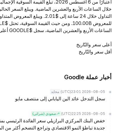
الساعات الأربع والعشرين الماضية، سجل $GOODLE أعلى سعر عند $-- وأدنى سعر عند $--.
أعلى سعر والتّاريخ
أقل سعر والتّاريخ
أخبار عملة Goodle
(UTC)
2026-08-05 23:01
محايد
سجل التدخل عائد الين الياباني إلى منتصف مايو
(UTC)
2026-08-05 22:25
صعودي (شرائي)
خفض البنك المركزي البرازيلي سعر الفائدة الرئيسي بمقد
جديدة تباطؤ النمو الاقتصادي وتراجع التضخم أكثر من الم