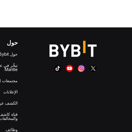
حول
حول Bybit
تبحَّر في ع
Mantle
مجتمعات Bybit
الإعلانات
الكشف عن 
قناة كاشف 
والمخالفات
وظائف