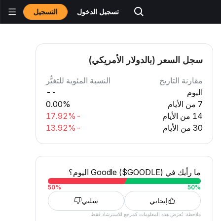
التسجيل
تسجيل الدخول
سجل السعر (بالدولار الأمريكي)
مقارنة التاريخ
النسبة المئوية للتغيُّر
اليوم
--
7 من الأيام
0.00%
14 من الأيام
-17.92%
30 من الأيام
-13.92%
ما رأيك في Goodle ($GOODLE) اليوم؟
50
%
50
%
إيجابي
سلبي
ملاحظة: تُعرَض هذه المعلومات كمرجع للاسترشاد فقط.