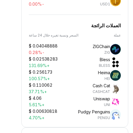
-0.00%
USD1
العملات الرائجة
عملة
السعر ونسبة تغيره خلال 24 ساعة
$
0.04048888
ZIGChain
-0.28%
ZIG
$
0.02538283
Bless
+131.69%
BLESS
$
0.256173
Heima
+100.57%
HEI
$
0.110062
Cash Cat
+37.71%
CASHCAT
$
4.06
Uniswap
+5.61%
UNI
$
0.00630818
Pudgy Penguins
+4.70%
PENGU