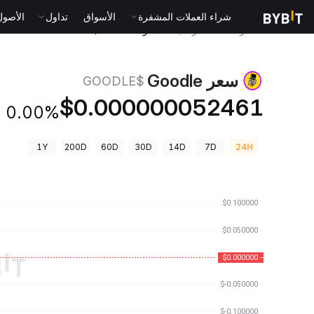
شراء العملات المشفرة
الأسواق
تداول
الأصول الت
أسعار العملات الرقمية
سعر Goodle $GOODLE
سعر Goodle
$GOODLE
$0.000000052461
0.00%
1Y
200D
60D
30D
14D
7D
24H