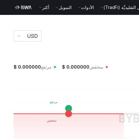
قليديَّة (TradFi)
الأدوات
التمويل
أكثر
USD
منخفض
0.000000
$
مرتفع
0.000000
$