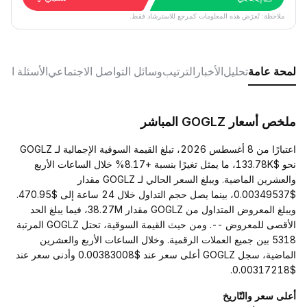
ملاحظة: تُعرَض هذه المعلومات كمرجع للاسترشاد فقط.
لمحة عامة
تحليل
الأخبار
الترتيب
وسائل التواصل الاجتماعي
الأسئلة الش
ملخص أسعار GOGLZ المباشر
اعتبارًا من 8 أغسطس 2026، تبلغ القيمة السوقية الإجمالية لـ GOGLZ
نحو $133.78K، ما يمثل تغيرًا بنسبة +8.17% خلال الساعات الأربع
والعشرين الماضية. ويبلغ السعر الحالي لـ GOGLZ مقدار
$0.00349537، بينما يصل حجم التداول خلال 24 ساعة إلى $470.95.
ويبلغ المعروض المتداول من GOGLZ مقدار 38.27M، فيما يبلغ الحد
الأقصى للمعروض --. ومن حيث القيمة السوقية، تحتل GOGLZ المرتبة
5318 بين جميع العملات الرقمية. وخلال الساعات الأربع والعشرين
الماضية، سجل GOGLZ أعلى سعر عند $0.00383008 وأدنى سعر عند
$0.00317218.
أعلى سعر والتّاريخ