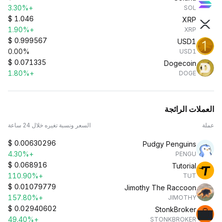
+3.30%
SOL
$
1.046
XRP
+1.90%
XRP
$
0.999567
USD1
0.00%
USD1
$
0.071335
Dogecoin
+1.80%
DOGE
العملات الرائجة
عملة
السعر ونسبة تغيره خلال 24 ساعة
$
0.00630296
Pudgy Penguins
+4.30%
PENGU
$
0.068916
Tutorial
+110.90%
TUT
$
0.01079779
Jimothy The Raccoon
+157.80%
JIMOTHY
$
0.02940602
StonkBroker
+49.40%
STONKBROKER