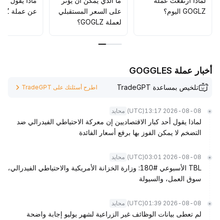
لماذا ارتفعت عملة
ما الذي يمكن أن يؤثّر
ماذا يقول الم
GOGLZ اليوم؟
على السعر المستقبلي
عن عملة GOGLZ؟
لعملة GOGLZ؟
أخبار عملة GOGGLES
تلخيص بمساعدة TradeGPT
اطرح أسئلتك على TradeGPT
(UTC)
2026-08-08 13:17
محايد
لماذا يقول أحد كبار الاقتصاديين إن معركة الاحتياطي الفيدرالي ضد
التضخم لا يمكن الفوز بها برفع أسعار الفائدة
(UTC)
2026-08-08 03:01
محايد
TBL الأسبوعي #180: وزارة الخزانة الأمريكية والاحتياطي الفيدرالي،
سوق العمل، والسيولة
(UTC)
2026-08-08 01:39
محايد
لم تعطى بيانات الوظائف غير الزراعية لشهر يوليو إجابة واضحة