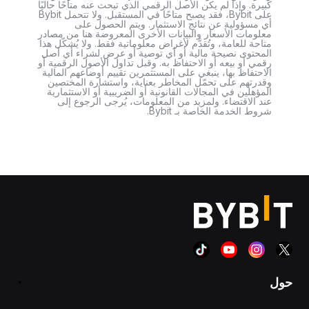
كبيرة. وإذا لم يكن الأصل الرقمي الذي تبحث عنه متاحًا حاليًا
على Bybit، فقد يصبح متاحًا في المستقبل. ولا تتحمل Bybit
أي مسؤولية عن نتائج الاستثمار. ويتم الحصول على
معلومات الأسعار والبيانات الأخرى المعروضة هنا من مصادر
متاحة للعامة، وتُقدَّم لأغراض معلوماتية فقط. ولا يُشكّل هذا
المحتوى نصيحة مالية أو أي توصية أو عرض لشراء أي أصل
رقمي أو بيعه أو الاحتفاظ به. وقبل تداول الأصول الرقمية أو
الاحتفاظ بها، ينبغي على المستثمرين تقييم أوضاعهم المالية
وقدرتهم على تحمّل المخاطر بعناية، واستشارة المختصين
المؤهلين في المجالات القانونية أو الضريبية أو الاستثمارية
عند الاقتضاء. ولمزيد من المعلومات، يُرجى الرجوع إلى
شروط الخدمة الخاصة بـ Bybit.
حول