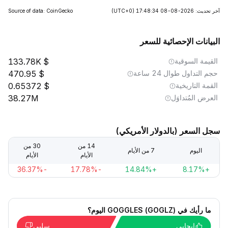
آخر تحديث: 2026-08-08 17:48:34
(UTC+0)
Source of data: CoinGecko
البيانات الإحصائية للسعر
القيمة السوقية
133.78K
حجم التداول طوال 24 ساعة
470.95
القمة التاريخية
0.65372
العرض المُتداوَل
38.27M
سجل السعر (بالدولار الأمريكي)
14 من
30 من
اليوم
7 من الأيام
الأيام
الأيام
-36.37%
-17.78%
+14.84%
+8.17%
ما رأيك في GOGGLES (GOGLZ) اليوم؟
إيجابي
سلبي