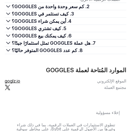
2. كم سعر وحدة واحدة من GOGGLES؟
3. كيف تستثمر في GOGGLES؟
4. أين يمكن شراء GOGGLES؟
5. كيف تشتري GOGGLES؟
6. كيف يمكنك بيع GOGGLES؟
7. هل عملة GOGGLES تمثل استثمارًا جيدًا؟
8. كم عدد GOGGLES المتوفر حاليًا؟
الموارد المُتاحة لعملة GOGGLES
الموقع الإلكتروني
goglz.io
مجتمع العملة
إخلاء مسؤولية
تنطوي الاستثمارات في العملات الرقمية، بما في ذلك شراء
وغيرها من الأصول الرقمية على Bybit، على مخاطر سوقية