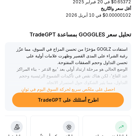
$0.65372 في 20 فبراير 2025
أقل سعر والتّاريخ
$0.00000102 في 10 أبريل 2026
تحليل سعر GOGGLES بمساعدة TradeGPT
استفادت GOGLZ مؤخرًا من تحسن المزاج في السوق، مما عزّز
رغبة الشراء على المدى القصير وظهرت علامات أولية على
تحسن التداول وحجم الصفقات المفتوحة
.
الوضع الحالي هو مرحلة ارتداد أولي بعد 'بيع الذعر - بناء المراكز
عند القاع'، لكن هناك نقص في تأكيدات الشموع الرئيسية وحجم
التداول، مما يثير الشكوك حول استمرار الاتجاه
.
من ناحية التنفيذ، يُنصح بالتجربة بحجم صغير من المراكز، مع
احصل على ملخّص سريع لحركة السوق اليوم في ثوانٍ
استخدام الحد الأعلى للنطاق السابق كنقطة مرجعية لتقليل
اطرح أسئلتك على TradeGPT
المراكز، مع تنفيذ صارم لجني الأرباح ووقف الخسارة، وعدم
مطاردة الأسعار قبل تأكيد الاتجاه الصاعد
.
إذا ترافق الارتفاع القادم مع زيادة في حجم التداول، يمكن زيادة
المراكز بشكل انتقائي؛ أما إذا فقد الزخم، يجب التحول إلى نهج
دفاعي على الفور
.