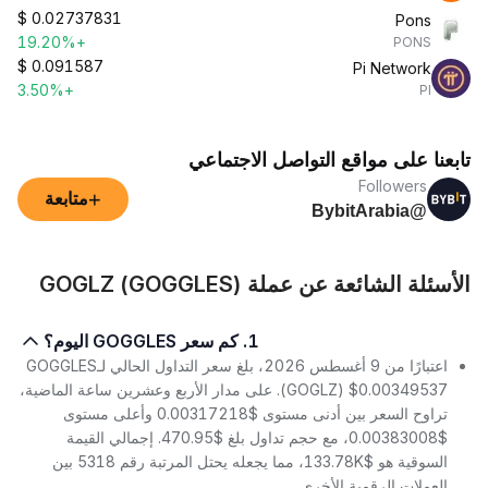
$
0.02737831
Pons
+19.20%
PONS
$
0.091587
Pi Network
+3.50%
PI
تابعنا على مواقع التواصل الاجتماعي
Followers
+
متابعة
@BybitArabia
الأسئلة الشائعة عن عملة GOGLZ (GOGGLES)
1. كم سعر GOGGLES اليوم؟
اعتبارًا من 9 أغسطس 2026، بلغ سعر التداول الحالي لـGOGGLES
(GOGLZ) $0.00349537. على مدار الأربع وعشرين ساعة الماضية،
تراوح السعر بين أدنى مستوى $0.00317218 وأعلى مستوى
$0.00383008، مع حجم تداول بلغ $470.95. إجمالي القيمة
السوقية هو $133.78K، مما يجعله يحتل المرتبة رقم 5318 بين
العملات الرقمية الأخرى.