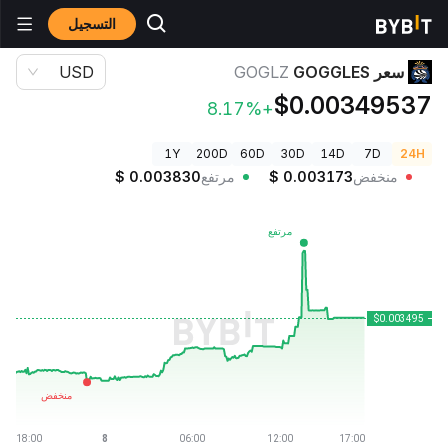
التسجيل
أسعار العملات الرقمية
سعر GOGGLES GOGLZ
سعر GOGGLES
GOGLZ
USD
$0.00349537
+8.17%
1Y
200D
60D
30D
14D
7D
24H
منخفض
0.003173
$
مرتفع
0.003830
$