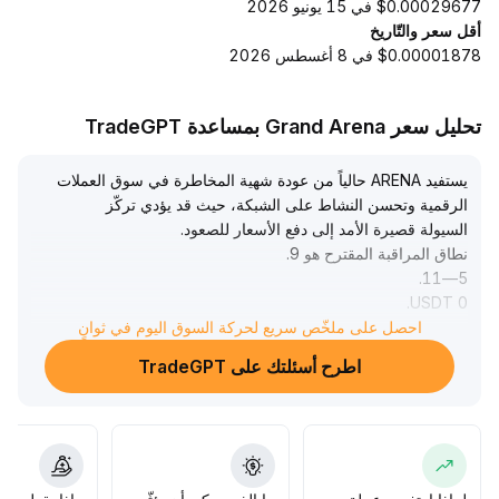
$0.00029677 في 15 يونيو 2026
أقل سعر والتّاريخ
$0.00001878 في 8 أغسطس 2026
تحليل سعر Grand Arena بمساعدة TradeGPT
يستفيد ARENA حالياً من عودة شهية المخاطرة في سوق العملات
الرقمية وتحسن النشاط على الشبكة، حيث قد يؤدي تركّز
السيولة قصيرة الأمد إلى دفع الأسعار للصعود
.
نطاق المراقبة المقترح هو 9
.
.
5—11
.
0 USDT
ومع ذلك، وبالنظر إلى احتمالية وجود تقلبات فنية وتصحيحات،
احصل على ملخّص سريع لحركة السوق اليوم في ثوانٍ
يجب الالتزام الصارم بإدارة المراكز ووقف الخسائر
.
اطرح أسئلتك على TradeGPT
لا يزال تقييم القيمة طويلة الأجل بحاجة إلى توافق عوامل النظام
البيئي والبيانات والمتغيرات الكلية، ويُوصى بالحفاظ على
استراتيجية مرنة وانتظار تأكيدات فعلية على علامات الانتعاش
قبل زيادة التعرض
.