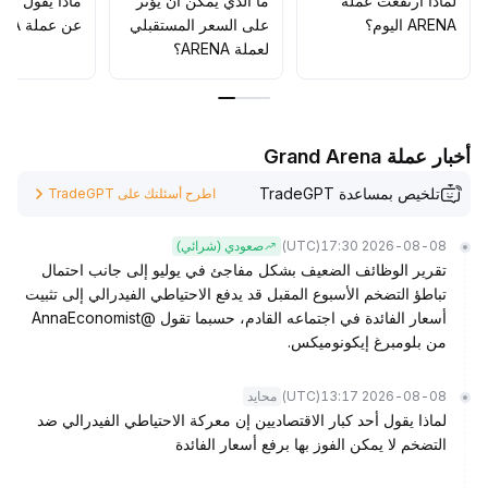
لماذا ارتفعت عملة
ما الذي يمكن أن يؤثّر
ماذا يقول الم
ARENA اليوم؟
على السعر المستقبلي
عن عملة ARENA؟
لعملة ARENA؟
أخبار عملة Grand Arena
تلخيص بمساعدة TradeGPT
اطرح أسئلتك على TradeGPT
(UTC)
2026-08-08 17:30
صعودي (شرائي)
تقرير الوظائف الضعيف بشكل مفاجئ في يوليو إلى جانب احتمال
تباطؤ التضخم الأسبوع المقبل قد يدفع الاحتياطي الفيدرالي إلى تثبيت
أسعار الفائدة في اجتماعه القادم، حسبما تقول @AnnaEconomist
من بلومبرغ إيكونوميكس.
(UTC)
2026-08-08 13:17
محايد
لماذا يقول أحد كبار الاقتصاديين إن معركة الاحتياطي الفيدرالي ضد
التضخم لا يمكن الفوز بها برفع أسعار الفائدة