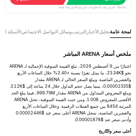
ملاحظة: تُعرَض هذه المعلومات كمرجع للاسترشاد فقط.
لمحة عامة
تحليل
الأخبار
الترتيب
وسائل التواصل الاجتماعي
الأسئلة الش
ملخص أسعار ARENA المباشر
اعتبارًا من 9 أغسطس 2026، تبلغ القيمة السوقية الإجمالية لـ ARENA
نحو $23.34K، ما يمثل تغيرًا بنسبة +2.40% خلال الساعات الأربع
والعشرين الماضية. ويبلغ السعر الحالي لـ ARENA مقدار
$0.00002335، بينما يصل حجم التداول خلال 24 ساعة إلى $3.12K.
ويبلغ المعروض المتداول من ARENA مقدار 999.79M، فيما يبلغ الحد
الأقصى للمعروض 1.00B. ومن حيث القيمة السوقية، تحتل ARENA
المرتبة 8454 بين جميع العملات الرقمية. وخلال الساعات الأربع
والعشرين الماضية، سجل ARENA أعلى سعر عند $0.00002446
وأدنى سعر عند $0.00001878.
أعلى سعر والتّاريخ