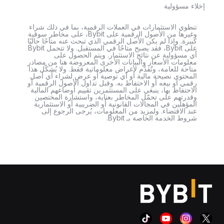
إخلاء مسؤولية
تنطوي الاستثمارات في العملات الرقمية، بما في ذلك شراء
وغيرها من الأصول الرقمية على Bybit، على مخاطر سوقية
كبيرة. وإذا لم يكن الأصل الرقمي الذي تبحث عنه متاحًا حاليًا
على Bybit، فقد يصبح متاحًا في المستقبل. ولا تتحمل Bybit
أي مسؤولية عن نتائج الاستثمار. ويتم الحصول على
معلومات الأسعار والبيانات الأخرى المعروضة هنا من مصادر
متاحة للعامة، وتُقدَّم لأغراض معلوماتية فقط. ولا يُشكّل هذا
المحتوى نصيحة مالية أو أي توصية أو عرض لشراء أي أصل
رقمي أو بيعه أو الاحتفاظ به. وقبل تداول الأصول الرقمية أو
الاحتفاظ بها، ينبغي على المستثمرين تقييم أوضاعهم المالية
وقدرتهم على تحمّل المخاطر بعناية، واستشارة المختصين
المؤهلين في المجالات القانونية أو الضريبية أو الاستثمارية
عند الاقتضاء. ولمزيد من المعلومات، يُرجى الرجوع إلى
شروط الخدمة الخاصة بـ Bybit.