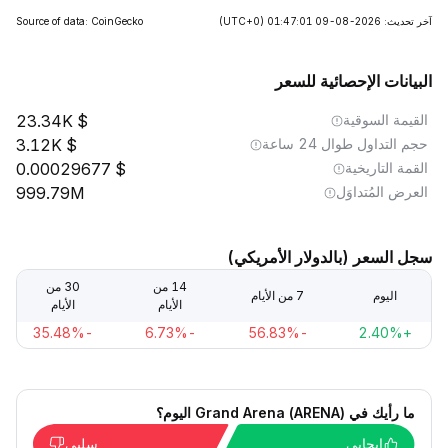
آخر تحديث: 2026-08-09 01:47:01
(UTC+0)
Source of data: CoinGecko
البيانات الإحصائية للسعر
القيمة السوقية
23.34K
حجم التداول طوال 24 ساعة
3.12K
القمة التاريخية
0.00029677
العرض المُتداوَل
999.79M
سجل السعر (بالدولار الأمريكي)
14 من
30 من
اليوم
7 من الأيام
الأيام
الأيام
-35.48%
-6.73%
-56.83%
+2.40%
ما رأيك في Grand Arena (ARENA) اليوم؟
إيجابي
سلبي