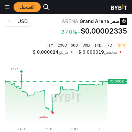
التسجيل
أسعار العملات الرقمية
سعر Grand Arena ARENA
سعر Grand Arena
ARENA
USD
$0.00002335
+2.40%
1Y
200D
60D
30D
14D
7D
24H
منخفض
0.000019
$
مرتفع
0.000024
$