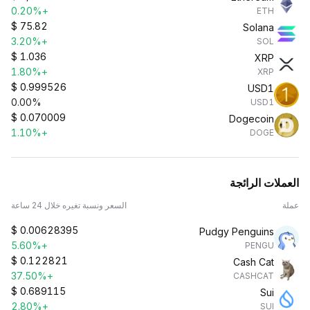
+0.20%
ETH
$
75.82
Solana
+3.20%
SOL
$
1.036
XRP
+1.80%
XRP
$
0.999526
USD1
0.00%
USD1
$
0.070009
Dogecoin
+1.10%
DOGE
العملات الرائجة
عملة
السعر ونسبة تغيره خلال 24 ساعة
$
0.00628395
Pudgy Penguins
+5.60%
PENGU
$
0.122821
Cash Cat
+37.50%
CASHCAT
$
0.689115
Sui
+2.80%
SUI