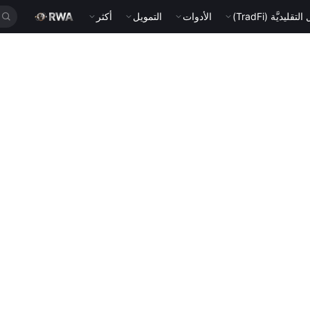
قليديَّة (TradFi)
الأدوات
التمويل
أكثر