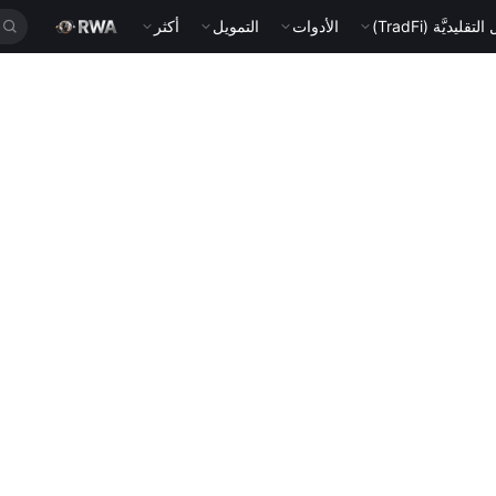
قليديَّة (TradFi)
الأدوات
التمويل
أكثر