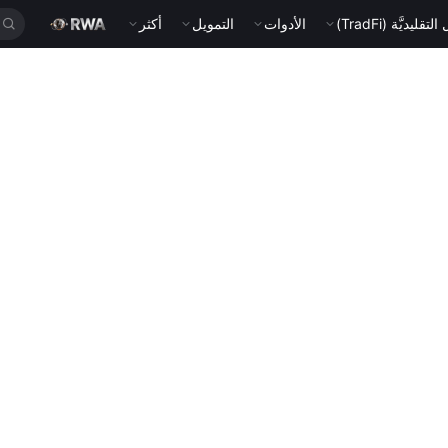
قليديَّة (TradFi)
الأدوات
التمويل
أكثر