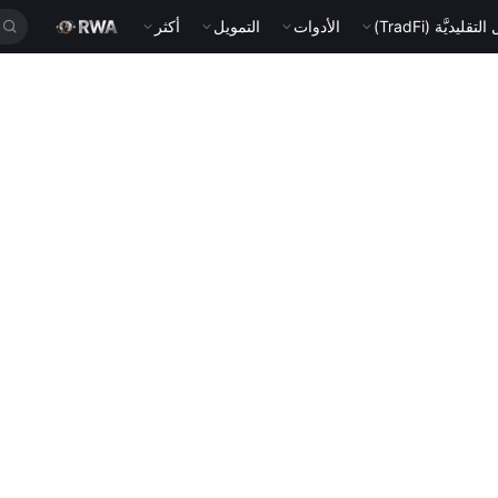
قليديَّة (TradFi)
الأدوات
التمويل
أكثر