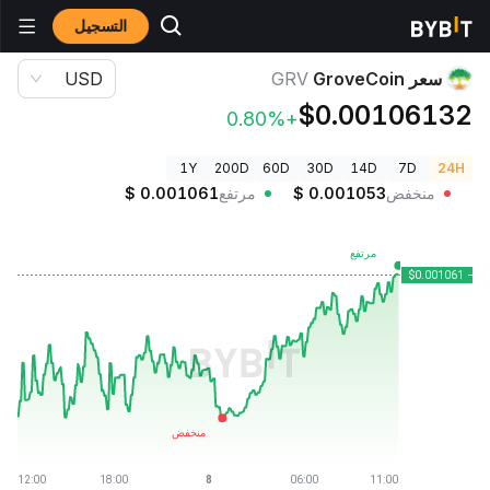
التسجيل
أسعار العملات الرقمية
سعر GroveCoin GRV
سعر GroveCoin
GRV
USD
$0.00106132
+0.80%
1Y
200D
60D
30D
14D
7D
24H
منخفض
0.001053
$
مرتفع
0.001061
$