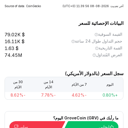
آخر تحديث: 2026-08-08 11:39:56
(UTC+0)
Source of data: CoinGecko
البيانات الإحصائية للسعر
القيمة السوقية
79.02K
حجم التداول طوال 24 ساعة
16.11K
القمة التاريخية
1.63
العرض المُتداوَل
74.45M
سجل السعر (بالدولار الأمريكي)
14 من
30 من
اليوم
7 من الأيام
الأيام
الأيام
-8.62%
-7.78%
-4.62%
+0.80%
ما رأيك في GroveCoin (GRV) اليوم؟
إيجابي
سلبي