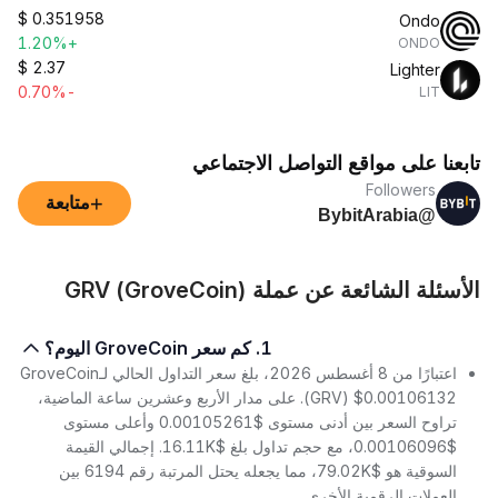
$
0.351958
Ondo
+1.20%
ONDO
$
2.37
Lighter
-0.70%
LIT
تابعنا على مواقع التواصل الاجتماعي
Followers
+
متابعة
@BybitArabia
الأسئلة الشائعة عن عملة GRV (GroveCoin)
1. كم سعر GroveCoin اليوم؟
اعتبارًا من 8 أغسطس 2026، بلغ سعر التداول الحالي لـGroveCoin
(GRV) $0.00106132. على مدار الأربع وعشرين ساعة الماضية،
تراوح السعر بين أدنى مستوى $0.00105261 وأعلى مستوى
$0.00106096، مع حجم تداول بلغ $16.11K. إجمالي القيمة
السوقية هو $79.02K، مما يجعله يحتل المرتبة رقم 6194 بين
العملات الرقمية الأخرى.