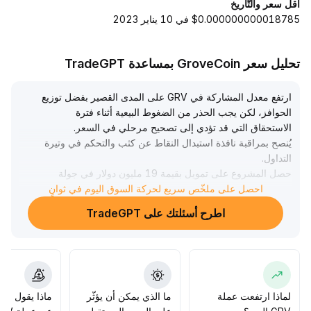
أقل سعر والتّاريخ
$0.000000000018785 في 10 يناير 2023
تحليل سعر GroveCoin بمساعدة TradeGPT
ارتفع معدل المشاركة في GRV على المدى القصير بفضل توزيع
الحوافز، لكن يجب الحذر من الضغوط البيعية أثناء فترة
الاستحقاق التي قد تؤدي إلى تصحيح مرحلي في السعر
.
يُنصح بمراقبة نافذة استبدال النقاط عن كثب والتحكم في وتيرة
التداول
.
حصل المشروع على تمويل بقيمة 19 مليون دولار في جولة
احصل على ملخّص سريع لحركة السوق اليوم في ثوانٍ
تمويل A، حيث عززت قوة المؤسسات الداعمة الأسس الجوهرية
للمشروع على المدى المتوسط والطويل، مما يجذب رؤوس
اطرح أسئلتك على TradeGPT
أموال ومطورين أعمق ويبني قيمة دائمة
.
في الوقت الحالي، يُلاحظ تذبذب واضح في نطاق الأسعار، حيث
تم اختبار مقاومة 0
.
95 دولار ودعم 0
.
82 دولار عدة مرات
.
يُنصح باتباع استراتيجية مراقبة أو مراكز صغيرة حتى يحدث
لماذا ارتفعت عملة
ما الذي يمكن أن يؤثّر
ماذا يقول الم
اختراق فعلي للمقاومة أو كسر للدعم، ثم زيادة المراكز بعد تأكيد