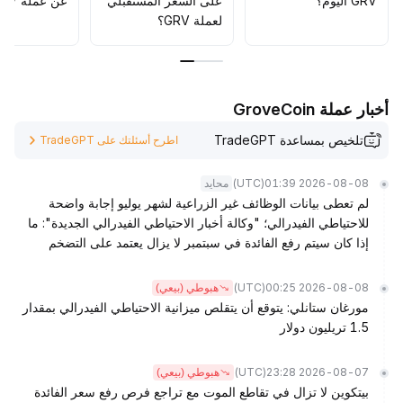
GRV اليوم؟
على السعر المستقبلي
عن عملة GRV؟
الاتجاه بحجم تداول مناسب
.
لعملة GRV؟
أخبار عملة GroveCoin
تلخيص بمساعدة TradeGPT
اطرح أسئلتك على TradeGPT
(UTC)
2026-08-08 01:39
محايد
لم تعطى بيانات الوظائف غير الزراعية لشهر يوليو إجابة واضحة
للاحتياطي الفيدرالي؛ "وكالة أخبار الاحتياطي الفيدرالي الجديدة": ما
إذا كان سيتم رفع الفائدة في سبتمبر لا يزال يعتمد على التضخم
(UTC)
2026-08-08 00:25
هبوطي (بيعي)
مورغان ستانلي: يتوقع أن يتقلص ميزانية الاحتياطي الفيدرالي بمقدار
1.5 تريليون دولار
(UTC)
2026-08-07 23:28
هبوطي (بيعي)
بيتكوين لا تزال في تقاطع الموت مع تراجع فرص رفع سعر الفائدة