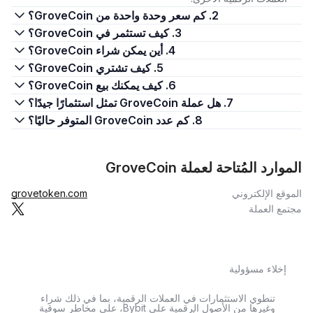
2. كم سعر وحدة واحدة من GroveCoin؟
3. كيف تستثمر في GroveCoin؟
4. أين يمكن شراء GroveCoin؟
5. كيف تشتري GroveCoin؟
6. كيف يمكنك بيع GroveCoin؟
7. هل عملة GroveCoin تمثل استثمارًا جيدًا؟
8. كم عدد GroveCoin المتوفر حاليًا؟
الموارد المُتاحة لعملة GroveCoin
الموقع الإلكتروني
grovetoken.com
مجتمع العملة
إخلاء مسؤولية
تنطوي الاستثمارات في العملات الرقمية، بما في ذلك شراء
وغيرها من الأصول الرقمية على Bybit، على مخاطر سوقية