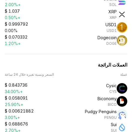
+2.00%
SOL
$
1.037
XRP
+0.50%
XRP
$
0.999792
USD1
0.00%
USD1
$
0.070332
Dogecoin
+1.20%
DOGE
العملات الرائجة
عملة
السعر ونسبة تغيره خلال 24 ساعة
$
0.843736
Cysic
+34.00%
CYS
$
0.058091
Biconomy
+25.90%
BICO
$
0.00621882
Pudgy Penguins
+3.00%
PENGU
$
0.688676
Sui
+2.70%
SUI