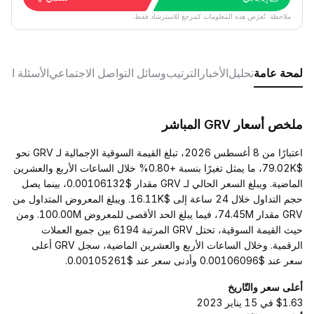
ملاحظة: تُعرَض هذه المعلومات كمرجع للاسترشاد فقط.
لمحة عامة
تحليل
الأخبار
الترتيب
وسائل التواصل الاجتماعي
الأسئلة الش
ملخص أسعار GRV المباشر
اعتبارًا من 8 أغسطس 2026، تبلغ القيمة السوقية الإجمالية لـ GRV نحو
$79.02K، ما يمثل تغيرًا بنسبة +0.80% خلال الساعات الأربع والعشرين
الماضية. ويبلغ السعر الحالي لـ GRV مقدار $0.00106132، بينما يصل
حجم التداول خلال 24 ساعة إلى $16.11K. ويبلغ المعروض المتداول من
GRV مقدار 74.45M، فيما يبلغ الحد الأقصى للمعروض 100.00M. ومن
حيث القيمة السوقية، تحتل GRV المرتبة 6194 بين جميع العملات
الرقمية. وخلال الساعات الأربع والعشرين الماضية، سجل GRV أعلى
سعر عند $0.00106096 وأدنى سعر عند $0.00105261.
أعلى سعر والتّاريخ
$1.63 في 15 يناير 2023