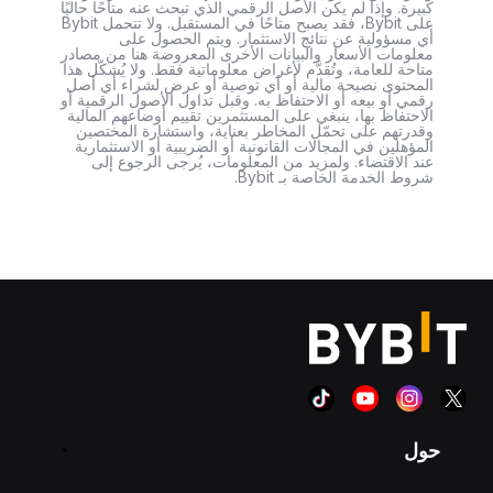
كبيرة. وإذا لم يكن الأصل الرقمي الذي تبحث عنه متاحًا حاليًا
على Bybit، فقد يصبح متاحًا في المستقبل. ولا تتحمل Bybit
أي مسؤولية عن نتائج الاستثمار. ويتم الحصول على
معلومات الأسعار والبيانات الأخرى المعروضة هنا من مصادر
متاحة للعامة، وتُقدَّم لأغراض معلوماتية فقط. ولا يُشكّل هذا
المحتوى نصيحة مالية أو أي توصية أو عرض لشراء أي أصل
رقمي أو بيعه أو الاحتفاظ به. وقبل تداول الأصول الرقمية أو
الاحتفاظ بها، ينبغي على المستثمرين تقييم أوضاعهم المالية
وقدرتهم على تحمّل المخاطر بعناية، واستشارة المختصين
المؤهلين في المجالات القانونية أو الضريبية أو الاستثمارية
عند الاقتضاء. ولمزيد من المعلومات، يُرجى الرجوع إلى
شروط الخدمة الخاصة بـ Bybit.
حول