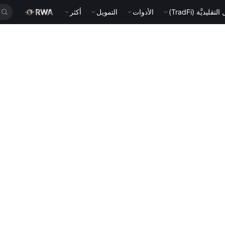
قليديَّة (TradFi)
الأدوات
التمويل
أكثر