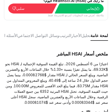
ما رأيك في HealthSci.AI (HSAI) اليوم؟
إيجابي
سلبي
ملاحظة: تُعرَض هذه المعلومات كمرجع للاسترشاد فقط.
لمحة عامة
تحليل
الأخبار
الترتيب
وسائل التواصل الاجتماعي
الأسئلة الش
ملخص أسعار HSAI المباشر
اعتبارًا من 6 أغسطس 2026، تبلغ القيمة السوقية الإجمالية لـ HSAI نحو
$69.32K، ما يمثل تغيرًا بنسبة +1.33% خلال الساعات الأربع والعشرين
الماضية. ويبلغ السعر الحالي لـ HSAI مقدار $0.00082768، بينما يصل
حجم التداول خلال 24 ساعة إلى $40.49. ويبلغ المعروض المتداول من
HSAI مقدار 83.75M، فيما يبلغ الحد الأقصى للمعروض 100.00M. ومن
حيث القيمة السوقية، تحتل HSAI المرتبة 6352 بين جميع العملات
الرقمية. وخلال الساعات الأربع والعشرين الماضية، سجل HSAI أعلى
سعر عند $0.00083344 وأدنى سعر عند $0.00081074.
أعلى سعر والتّاريخ