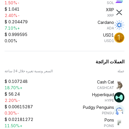
-1.50%
SOL
$
1.041
XRP
-2.40%
XRP
$
0.204479
Cardano
+7.10%
ADA
$
0.999595
USD1
0.00%
USD1
العملات الرائجة
عملة
السعر ونسبة تغيره خلال 24 ساعة
$
0.107248
Cash Cat
+18.70%
CASHCAT
$
56.24
Hyperliquid
-2.20%
HYPE
$
0.00615287
Pudgy Penguins
-0.30%
PENGU
$
0.02181272
Pons
+11.50%
PONS