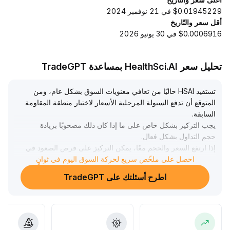
$0.01945229 في 21 نوفمبر 2024
أقل سعر والتّاريخ
$0.0006916 في 30 يونيو 2026
تحليل سعر HealthSci.AI بمساعدة TradeGPT
تستفيد HSAI حاليًا من تعافي معنويات السوق بشكل عام، ومن
المتوقع أن تدفع السيولة المرحلية الأسعار لاختبار منطقة المقاومة
السابقة
.
يجب التركيز بشكل خاص على ما إذا كان ذلك مصحوبًا بزيادة
حجم التداول بشكل فعال
.
إذا ارتفع السعر والحجم معًا، يمكن التركيز على فرص الصعود في
نطاق 0
.
احصل على ملخّص سريع لحركة السوق اليوم في ثوانٍ
.
186-0
اطرح أسئلتك على TradeGPT
195 دولار على المدى القصير، وإلا فهناك مخاطر بالتذبذب في
المناطق المرتفعة أو حدوث تراجع
.
يُنصح بتتبع حجم التداول واستقرار الدعم عند 0
.
165 دولار بشكل ديناميكي، والتحكم بحجم الصفقات بشكل
معتدل، وتحديد أوامر وقف الخسارة بشكل صارم لمواجهة