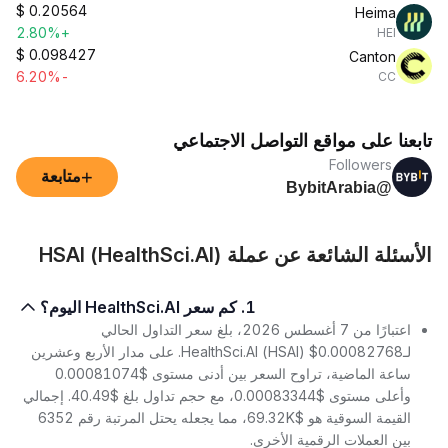
$
0.20564
Heima
+2.80%
HEI
$
0.098427
Canton
-6.20%
CC
تابعنا على مواقع التواصل الاجتماعي
Followers
+
متابعة
@BybitArabia
الأسئلة الشائعة عن عملة HSAI (HealthSci.AI)
1. كم سعر HealthSci.AI اليوم؟
اعتبارًا من 7 أغسطس 2026، بلغ سعر التداول الحالي
لـHealthSci.AI (HSAI) $0.00082768. على مدار الأربع وعشرين
ساعة الماضية، تراوح السعر بين أدنى مستوى $0.00081074
وأعلى مستوى $0.00083344، مع حجم تداول بلغ $40.49. إجمالي
القيمة السوقية هو $69.32K، مما يجعله يحتل المرتبة رقم 6352
بين العملات الرقمية الأخرى.