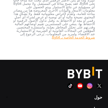
كبيرة. وإذا لم يكن الأصل الرقمي الذي تبحث عنه متاحًا حاليًا
على Bybit، فقد يصبح متاحًا في المستقبل. ولا تتحمل Bybit
أي مسؤولية عن نتائج الاستثمار. ويتم الحصول على
معلومات الأسعار والبيانات الأخرى المعروضة هنا من مصادر
متاحة للعامة، وتُقدَّم لأغراض معلوماتية فقط. ولا يُشكّل هذا
المحتوى نصيحة مالية أو أي توصية أو عرض لشراء أي أصل
رقمي أو بيعه أو الاحتفاظ به. وقبل تداول الأصول الرقمية أو
الاحتفاظ بها، ينبغي على المستثمرين تقييم أوضاعهم المالية
وقدرتهم على تحمّل المخاطر بعناية، واستشارة المختصين
المؤهلين في المجالات القانونية أو الضريبية أو الاستثمارية
عند الاقتضاء. ولمزيد من المعلومات، يُرجى الرجوع إلى
شروط الخدمة الخاصة بـ Bybit
.
حول