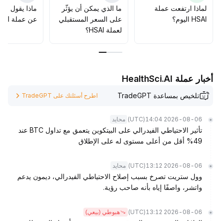
التقلبات المتزايدة
.
لماذا ارتفعت عملة
ما الذي يمكن أن يؤثّر
ماذا يقول الم
HSAI اليوم؟
على السعر المستقبلي
عن عملة HSAI؟
لعملة HSAI؟
أخبار عملة HealthSci.AI
تلخيص بمساعدة TradeGPT
اطرح أسئلتك على TradeGPT
(UTC)
2026-08-06 14:04
محايد
تأثير الاحتياطي الفيدرالي على البيتكوين يتعمق مع تداول BTC عند
49% أقل من أعلى مستوى له على الإطلاق
(UTC)
2026-08-06 13:12
محايد
وول ستريت تصرخ بسبب إصلاح الاحتياطي الفيدرالي، ديمون يدعم
واتشر، واصفًا إياه بأنه صاحب رؤية.
(UTC)
2026-08-06 13:12
هبوطي (بيعي)