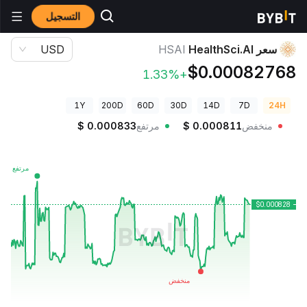
التسجيل
أسعار العملات الرقمية
سعر HealthSci.AI HSAI
سعر HealthSci.AI
HSAI
USD
$0.00082768
+1.33%
1Y
200D
60D
30D
14D
7D
24H
منخفض
0.000811
$
مرتفع
0.000833
$