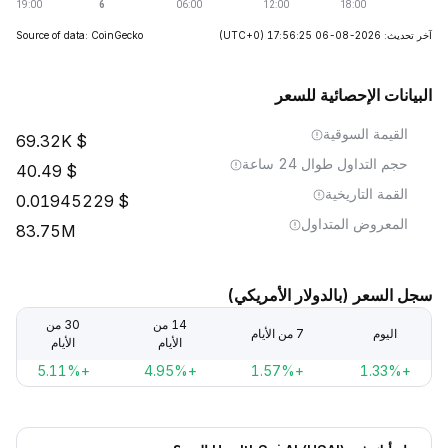
آخر تحديث: 2026-08-06 17:56:25
(UTC+0)
Source of data: CoinGecko
البيانات الإحصائية للسعر
القيمة السوقية
69.32K
حجم التداول طوال 24 ساعة
40.49
القمة التاريخية
0.01945229
المعروض المتداول
83.75M
سجل السعر (بالدولار الأمريكي)
14 من
30 من
اليوم
7 من الأيام
الأيام
الأيام
+5.11%
+4.95%
+1.57%
+1.33%