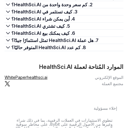
2. كم سعر وحدة واحدة من HealthSci.AI؟
3. كيف تستثمر في HealthSci.AI؟
4. أين يمكن شراء HealthSci.AI؟
5. كيف تشتري HealthSci.AI؟
6. كيف يمكنك بيع HealthSci.AI؟
7. هل عملة HealthSci.AI تمثل استثمارًا جيدًا؟
8. كم عدد HealthSci.AI المتوفر حاليًا؟
الموارد المُتاحة لعملة HealthSci.AI
الموقع الإلكتروني
healthsci.ai
WhitePaper
مجتمع العملة
إخلاء مسؤولية
تنطوي الاستثمارات في العملات الرقمية، بما في ذلك شراء
وغيرها من الأصول الرقمية على Bybit، على مخاطر سوقية