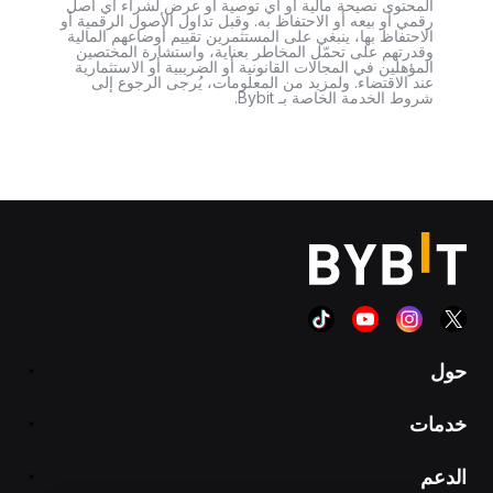
المحتوى نصيحة مالية أو أي توصية أو عرض لشراء أي أصل
رقمي أو بيعه أو الاحتفاظ به. وقبل تداول الأصول الرقمية أو
الاحتفاظ بها، ينبغي على المستثمرين تقييم أوضاعهم المالية
وقدرتهم على تحمّل المخاطر بعناية، واستشارة المختصين
المؤهلين في المجالات القانونية أو الضريبية أو الاستثمارية
عند الاقتضاء. ولمزيد من المعلومات، يُرجى الرجوع إلى
شروط الخدمة الخاصة بـ Bybit.
حول
خدمات
الدعم