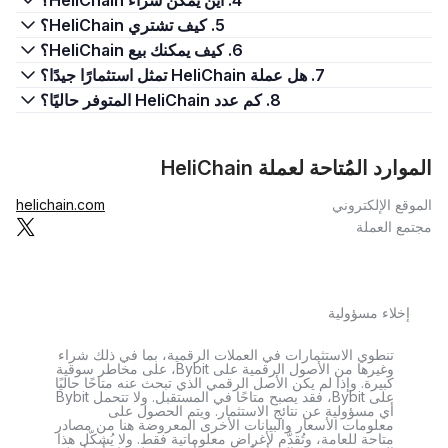
4. أين يمكن شراء HeliChain؟
5. كيف تشتري HeliChain؟
6. كيف يمكنك بيع HeliChain؟
7. هل عملة HeliChain تمثل استثمارًا جيدًا؟
8. كم عدد HeliChain المتوفر حاليًا؟
الموارد المُتاحة لعملة HeliChain
الموقع الإلكتروني
helichain.com
مجتمع العملة
إخلاء مسؤولية
تنطوي الاستثمارات في العملات الرقمية، بما في ذلك شراء
وغيرها من الأصول الرقمية على Bybit، على مخاطر سوقية
كبيرة. وإذا لم يكن الأصل الرقمي الذي تبحث عنه متاحًا حاليًا
على Bybit، فقد يصبح متاحًا في المستقبل. ولا تتحمل Bybit
أي مسؤولية عن نتائج الاستثمار. ويتم الحصول على
معلومات الأسعار والبيانات الأخرى المعروضة هنا من مصادر
متاحة للعامة، وتُقدَّم لأغراض معلوماتية فقط. ولا يُشكّل هذا