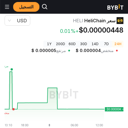
التسجيل
أسعار العملات الرقمية
سعر HeliChain HELI
سعر HeliChain
HELI
USD
$0.00000448
+0.01%
1Y
200D
60D
30D
14D
7D
24H
منخفض
0.000004
$
مرتفع
0.000005
$