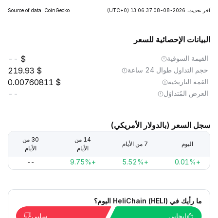
آخر تحديث: 2026-08-08 13:06:37
(UTC+0)
Source of data: CoinGecko
البيانات الإحصائية للسعر
القيمة السوقية
--
حجم التداول طوال 24 ساعة
219.93
القمة التاريخية
0.00760811
العرض المُتداوَل
--
سجل السعر (بالدولار الأمريكي)
14 من
30 من
اليوم
7 من الأيام
الأيام
الأيام
--
+9.75%
+5.52%
+0.01%
ما رأيك في HeliChain (HELI) اليوم؟
إيجابي
سلبي