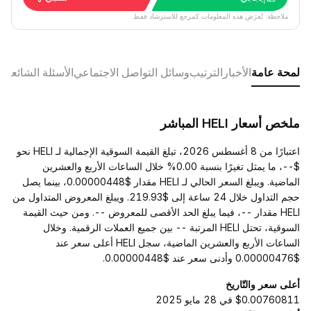
ملاحظة: تُعرَض هذه المعلومات كمرجع للاسترشاد فقط.
لمحة عامة
الأخبار
الترتيب
وسائل التواصل الاجتماعي
الأسئلة الشائعة
ملخص أسعار HELI المباشر
اعتبارًا من 8 أغسطس 2026، تبلغ القيمة السوقية الإجمالية لـ HELI نحو
$--، ما يمثل تغيرًا بنسبة 0.00% خلال الساعات الأربع والعشرين
الماضية. ويبلغ السعر الحالي لـ HELI مقدار $0.00000448، بينما يصل
حجم التداول خلال 24 ساعة إلى $219.93. ويبلغ المعروض المتداول من
HELI مقدار --، فيما يبلغ الحد الأقصى للمعروض --. ومن حيث القيمة
السوقية، تحتل HELI المرتبة -- بين جميع العملات الرقمية. وخلال
الساعات الأربع والعشرين الماضية، سجل HELI أعلى سعر عند
$0.00000476 وأدنى سعر عند $0.00000448.
أعلى سعر والتّاريخ
$0.00760811 في 28 مايو 2025