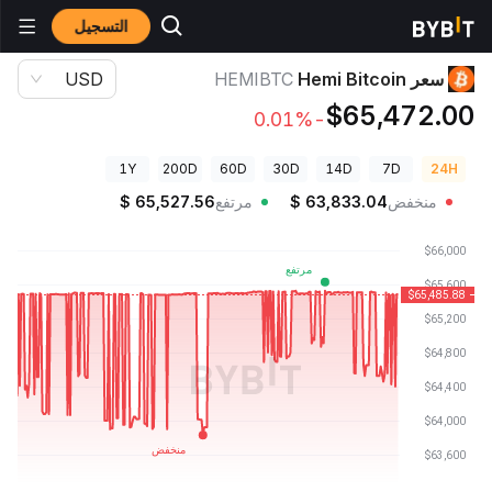
التسجيل
أسعار العملات الرقمية
سعر Hemi Bitcoin HEMIBTC
سعر Hemi Bitcoin
HEMIBTC
USD
$65,472.00
-0.01%
1Y
200D
60D
30D
14D
7D
24H
منخفض
63,833.04
$
مرتفع
65,527.56
$