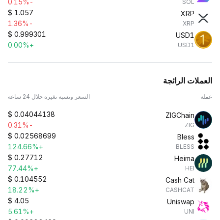
-0.15%
SOL
$
1.057
XRP
-1.36%
XRP
$
0.999301
USD1
+0.00%
USD1
العملات الرائجة
عملة
السعر ونسبة تغيره خلال 24 ساعة
$
0.04044138
ZIGChain
-0.31%
ZIG
$
0.02568699
Bless
+124.66%
BLESS
$
0.27712
Heima
+77.44%
HEI
$
0.104552
Cash Cat
+18.22%
CASHCAT
$
4.05
Uniswap
+5.61%
UNI