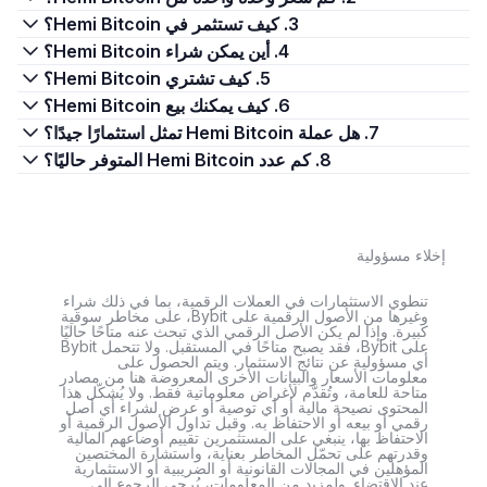
3. كيف تستثمر في Hemi Bitcoin؟
4. أين يمكن شراء Hemi Bitcoin؟
5. كيف تشتري Hemi Bitcoin؟
6. كيف يمكنك بيع Hemi Bitcoin؟
7. هل عملة Hemi Bitcoin تمثل استثمارًا جيدًا؟
8. كم عدد Hemi Bitcoin المتوفر حاليًا؟
إخلاء مسؤولية
تنطوي الاستثمارات في العملات الرقمية، بما في ذلك شراء
وغيرها من الأصول الرقمية على Bybit، على مخاطر سوقية
كبيرة. وإذا لم يكن الأصل الرقمي الذي تبحث عنه متاحًا حاليًا
على Bybit، فقد يصبح متاحًا في المستقبل. ولا تتحمل Bybit
أي مسؤولية عن نتائج الاستثمار. ويتم الحصول على
معلومات الأسعار والبيانات الأخرى المعروضة هنا من مصادر
متاحة للعامة، وتُقدَّم لأغراض معلوماتية فقط. ولا يُشكّل هذا
المحتوى نصيحة مالية أو أي توصية أو عرض لشراء أي أصل
رقمي أو بيعه أو الاحتفاظ به. وقبل تداول الأصول الرقمية أو
الاحتفاظ بها، ينبغي على المستثمرين تقييم أوضاعهم المالية
وقدرتهم على تحمّل المخاطر بعناية، واستشارة المختصين
المؤهلين في المجالات القانونية أو الضريبية أو الاستثمارية
عند الاقتضاء. ولمزيد من المعلومات، يُرجى الرجوع إلى