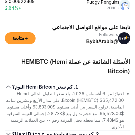
$
0.00622469
Pudgy Penguins
+2.84%
PENGU
تابعنا على مواقع التواصل الاجتماعي
Followers
+
متابعة
@BybitArabia
الأسئلة الشائعة عن عملة HEMIBTC (Hemi
Bitcoin)
1. كم سعر Hemi Bitcoin اليوم؟
اعتبارًا من 6 أغسطس 2026، بلغ سعر التداول الحالي لـHemi
Bitcoin (HEMIBTC) $65,472.00. على مدار الأربع وعشرين ساعة
الماضية، تراوح السعر بين أدنى مستوى $63,833.00 وأعلى مستوى
$65,528.00، مع حجم تداول بلغ $28.73K. إجمالي القيمة السوقية
هو $7.40M، مما يجعله يحتل المرتبة رقم -- بين العملات الرقمية
الأخرى.
2. كم سعر وحدة واحدة من Hemi Bitcoin؟