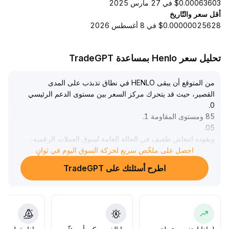
$0.00063603 في 27 مارس 2025
أقل سعر والتّاريخ
$0.00000025628 في 8 أغسطس 2026
تحليل سعر Henlo بمساعدة TradeGPT
من المتوقع أن يبقى HENLO في نطاق تذبذب على المدى
القصير، حيث قد يتحرك مركز السعر بين مستوى الدعم الرئيسي
.
0
85 ومستوى المقاومة 1
.
.
05
ويقوده انتعاش طفيف في الحالة العامة لسوق العملات الرقمية،
احصل على ملخّص سريع لحركة السوق اليوم في ثوانٍ
إلا أن حجم التداول لم يتوسع بعد بشكل فعّال، مما يثير الشكوك
حول استمرار الارتداد
.
اطرح أسئلتك على TradeGPT
يُنصح المستثمرون بمراقبة تغير حجم التداول وكسر حدود النطاق
عن كثب؛ ففي حال اختراق مستوى 1
.
05 مع زيادة الحجم، يمكن زيادة المراكز بشكل مناسب؛ أما إذا تم
فقدان مستوى 0
.
85، ينبغي تنفيذ وقف الخسارة بسرعة لتجنب مخاطر التراجع
.