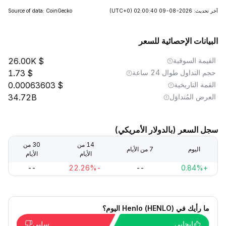
آخر تحديث: 2026-08-09 02:00:40
(UTC+0)
Source of data: CoinGecko
البيانات الإحصائية للسعر
القيمة السوقية
26.00K
حجم التداول طوال 24 ساعة
1.73
القمة التاريخية
0.00063603
العرض المُتداوَل
34.72B
سجل السعر (بالدولار الأمريكي)
14 من
30 من
اليوم
7 من الأيام
الأيام
الأيام
--
-22.26%
--
+0.84%
ما رأيك في Henlo (HENLO) اليوم؟
إيجابي
سلبي