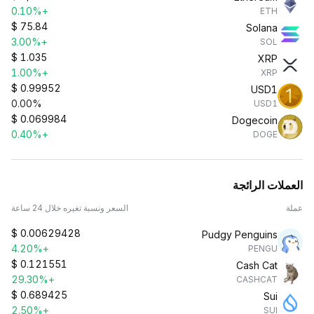
+0.10%
ETH
$
75.84
Solana
+3.00%
SOL
$
1.035
XRP
+1.00%
XRP
$
0.99952
USD1
0.00%
USD1
$
0.069984
Dogecoin
+0.40%
DOGE
العملات الرائجة
عملة
السعر ونسبة تغيره خلال 24 ساعة
$
0.00629428
Pudgy Penguins
+4.20%
PENGU
$
0.121551
Cash Cat
+29.30%
CASHCAT
$
0.689425
Sui
+2.50%
SUI