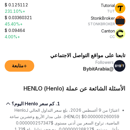
$
0.125112
Tutorial
+231.10%
TUT
$
0.03360321
StonkBroker
+45.40%
STONKBROKER
$
0.09464
Canton
+4.00%
CC
تابعنا على مواقع التواصل الاجتماعي
Followers
+
متابعة
@BybitArabia
الأسئلة الشائعة عن عملة HENLO (Henlo)
1. كم سعر Henlo اليوم؟
اعتبارًا من 9 أغسطس 2026، بلغ سعر التداول الحالي لـHenlo
(HENLO) $0.000000260059. على مدار الأربع وعشرين ساعة
الماضية، تراوح السعر بين أدنى مستوى $0.000000257347
وأعلى مستوى $0.00000026827، مع حجم تداول بلغ $1.73.