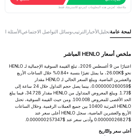
ملاحظة: تُعرَض هذه المعلومات كمرجع للاسترشاد فقط.
لمحة عامة
تحليل
الأخبار
الترتيب
وسائل التواصل الاجتماعي
الأسئلة الش
ملخص أسعار HENLO المباشر
اعتبارًا من 9 أغسطس 2026، تبلغ القيمة السوقية الإجمالية لـ HENLO
نحو $26.00K، ما يمثل تغيرًا بنسبة +0.84% خلال الساعات الأربع
والعشرين الماضية. ويبلغ السعر الحالي لـ HENLO مقدار
$0.000000260059، بينما يصل حجم التداول خلال 24 ساعة إلى
$1.73. ويبلغ المعروض المتداول من HENLO مقدار 34.72B، فيما يبلغ
الحد الأقصى للمعروض 100.00B. ومن حيث القيمة السوقية، تحتل
HENLO المرتبة 10400 بين جميع العملات الرقمية. وخلال الساعات
الأربع والعشرين الماضية، سجل HENLO أعلى سعر عند
$0.00000026827 وأدنى سعر عند $0.000000257347.
أعلى سعر والتّاريخ