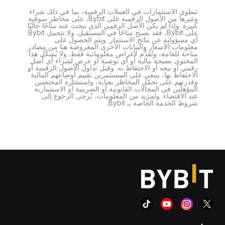
تنطوي الاستثمارات في العملات الرقمية، بما في ذلك شراء
وغيرها من الأصول الرقمية على Bybit، على مخاطر سوقية
كبيرة. وإذا لم يكن الأصل الرقمي الذي تبحث عنه متاحًا حاليًا
على Bybit، فقد يصبح متاحًا في المستقبل. ولا تتحمل Bybit
أي مسؤولية عن نتائج الاستثمار. ويتم الحصول على
معلومات الأسعار والبيانات الأخرى المعروضة هنا من مصادر
متاحة للعامة، وتُقدَّم لأغراض معلوماتية فقط. ولا يُشكّل هذا
المحتوى نصيحة مالية أو أي توصية أو عرض لشراء أي أصل
رقمي أو بيعه أو الاحتفاظ به. وقبل تداول الأصول الرقمية أو
الاحتفاظ بها، ينبغي على المستثمرين تقييم أوضاعهم المالية
وقدرتهم على تحمّل المخاطر بعناية، واستشارة المختصين
المؤهلين في المجالات القانونية أو الضريبية أو الاستثمارية
عند الاقتضاء. ولمزيد من المعلومات، يُرجى الرجوع إلى
شروط الخدمة الخاصة بـ Bybit.