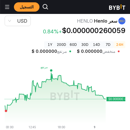
التسجيل
أسعار العملات الرقمية
سعر Henlo HENLO
سعر Henlo
HENLO
USD
$0.000000260059
+0.84%
1Y
200D
60D
30D
14D
7D
24H
منخفض
0.000000
$
مرتفع
0.000000
$