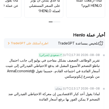
لماذا ارتفعت عملة
ما الذي يمكن أن يؤثّر
ماذا يقول الم
HENLO اليوم؟
على السعر المستقبلي
عن عملة HENLO؟
لعملة HENLO؟
أخبار عملة Henlo
تلخيص بمساعدة TradeGPT
اطرح أسئلتك على TradeGPT
(UTC)
2026-08-08 17:30
صعودي (شرائي)
تقرير الوظائف الضعيف بشكل مفاجئ في يوليو إلى جانب احتمال
تباطؤ التضخم الأسبوع المقبل قد يدفع الاحتياطي الفيدرالي إلى تثبيت
أسعار الفائدة في اجتماعه القادم، حسبما تقول @AnnaEconomist
من بلومبرغ إيكونوميكس.
(UTC)
2026-08-08 13:17
محايد
لماذا يقول أحد كبار الاقتصاديين إن معركة الاحتياطي الفيدرالي ضد
التضخم لا يمكن الفوز بها برفع أسعار الفائدة