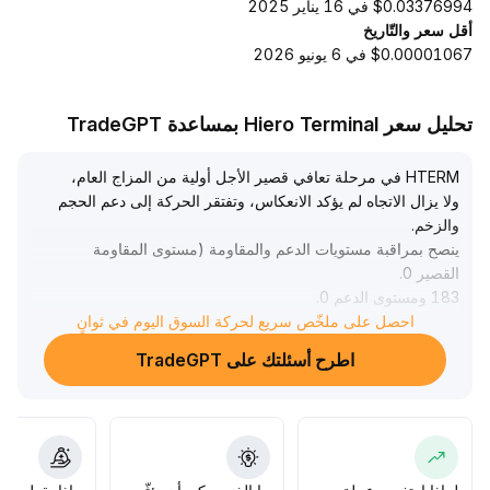
$0.03376994 في 16 يناير 2025
أقل سعر والتّاريخ
$0.00001067 في 6 يونيو 2026
تحليل سعر Hiero Terminal بمساعدة TradeGPT
HTERM في مرحلة تعافي قصير الأجل أولية من المزاج العام،
ولا يزال الاتجاه لم يؤكد الانعكاس، وتفتقر الحركة إلى دعم الحجم
والزخم
.
ينصح بمراقبة مستويات الدعم والمقاومة (مستوى المقاومة
القصير 0
.
183 ومستوى الدعم 0
.
احصل على ملخّص سريع لحركة السوق اليوم في ثوانٍ
158)، وإذا حدث اختراق فعّال مصحوب بالحجم، يمكن النظر في
الدخول المتقطع
.
اطرح أسئلتك على TradeGPT
قبل التأكيد، حافظ على الحذر والتوقف الصارم للخسائر
.
للمدى المتوسط والطويل، يُوصى بالشراء التدريجي فقط عند
استمرار ارتفاع مستويات الشموع اليومية مع حجم وسعر
متزايدين، لتجنب خطر اختراق وهمي ومنع الانعكاس السعري
.