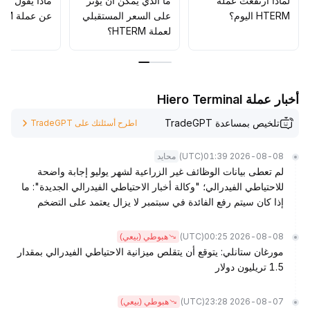
لماذا ارتفعت عملة
ما الذي يمكن أن يؤثّر
ماذا يقول الم
HTERM اليوم؟
على السعر المستقبلي
عن عملة HTERM؟
لعملة HTERM؟
أخبار عملة Hiero Terminal
تلخيص بمساعدة TradeGPT
اطرح أسئلتك على TradeGPT
(UTC)
2026-08-08 01:39
محايد
لم تعطى بيانات الوظائف غير الزراعية لشهر يوليو إجابة واضحة
للاحتياطي الفيدرالي؛ "وكالة أخبار الاحتياطي الفيدرالي الجديدة": ما
إذا كان سيتم رفع الفائدة في سبتمبر لا يزال يعتمد على التضخم
(UTC)
2026-08-08 00:25
هبوطي (بيعي)
مورغان ستانلي: يتوقع أن يتقلص ميزانية الاحتياطي الفيدرالي بمقدار
1.5 تريليون دولار
(UTC)
2026-08-07 23:28
هبوطي (بيعي)