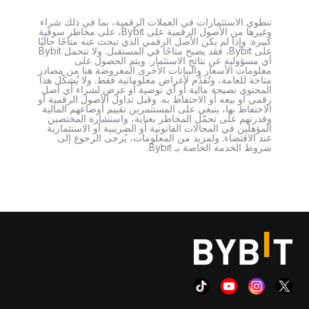
تنطوي الاستثمارات في العملات الرقمية، بما في ذلك شراء
وغيرها من الأصول الرقمية على Bybit، على مخاطر سوقية
كبيرة. وإذا لم يكن الأصل الرقمي الذي تبحث عنه متاحًا حاليًا
على Bybit، فقد يصبح متاحًا في المستقبل. ولا تتحمل Bybit
أي مسؤولية عن نتائج الاستثمار. ويتم الحصول على
معلومات الأسعار والبيانات الأخرى المعروضة هنا من مصادر
متاحة للعامة، وتُقدَّم لأغراض معلوماتية فقط. ولا يُشكّل هذا
المحتوى نصيحة مالية أو أي توصية أو عرض لشراء أي أصل
رقمي أو بيعه أو الاحتفاظ به. وقبل تداول الأصول الرقمية أو
الاحتفاظ بها، ينبغي على المستثمرين تقييم أوضاعهم المالية
وقدرتهم على تحمّل المخاطر بعناية، واستشارة المختصين
المؤهلين في المجالات القانونية أو الضريبية أو الاستثمارية
عند الاقتضاء. ولمزيد من المعلومات، يُرجى الرجوع إلى
شروط الخدمة الخاصة بـ Bybit.