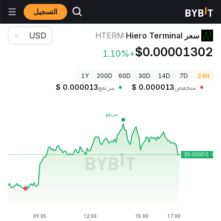
التسجيل
أسعار العملات الرقمية
سعر Hiero Terminal HTERM
سعر Hiero Terminal
HTERM
USD
$0.00001302
+1.10%
1Y
200D
60D
30D
14D
7D
24H
منخفض
0.000013
$
مرتفع
0.000013
$