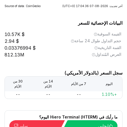
آخر تحديث: 2026-08-07 17:04:36
(UTC+0)
Source of data: CoinGecko
البيانات الإحصائية للسعر
القيمة السوقية
10.57K
حجم التداول طوال 24 ساعة
2.94
القمة التاريخية
0.03376994
العرض المُتداوَل
812.13M
سجل السعر (بالدولار الأمريكي)
14 من
30 من
اليوم
7 من الأيام
الأيام
الأيام
--
--
--
+1.10%
ما رأيك في Hiero Terminal (HTERM) اليوم؟
إيجابي
سلبي