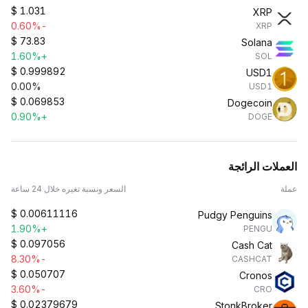
$
1.031
XRP
-0.60%
XRP
$
73.83
Solana
+1.60%
SOL
$
0.999892
USD1
0.00%
USD1
$
0.069853
Dogecoin
+0.90%
DOGE
العملات الرائجة
عملة
السعر ونسبة تغيره خلال 24 ساعة
$
0.00611116
Pudgy Penguins
+1.90%
PENGU
$
0.097056
Cash Cat
-8.30%
CASHCAT
$
0.050707
Cronos
-3.60%
CRO
$
0.02379679
StonkBroker