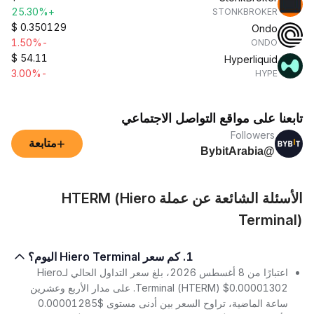
+25.30%
STONKBROKER
$
0.350129
Ondo
-1.50%
ONDO
$
54.11
Hyperliquid
-3.00%
HYPE
تابعنا على مواقع التواصل الاجتماعي
Followers
+
متابعة
@BybitArabia
الأسئلة الشائعة عن عملة HTERM (Hiero
Terminal)
1. كم سعر Hiero Terminal اليوم؟
اعتبارًا من 8 أغسطس 2026، بلغ سعر التداول الحالي لـHiero
Terminal (HTERM) $0.00001302. على مدار الأربع وعشرين
ساعة الماضية، تراوح السعر بين أدنى مستوى $0.00001285