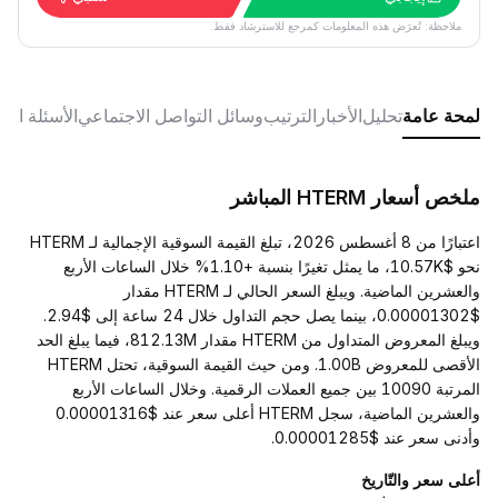
ملاحظة: تُعرَض هذه المعلومات كمرجع للاسترشاد فقط.
لمحة عامة
تحليل
الأخبار
الترتيب
وسائل التواصل الاجتماعي
الأسئلة الش
ملخص أسعار HTERM المباشر
اعتبارًا من 8 أغسطس 2026، تبلغ القيمة السوقية الإجمالية لـ HTERM
نحو $10.57K، ما يمثل تغيرًا بنسبة +1.10% خلال الساعات الأربع
والعشرين الماضية. ويبلغ السعر الحالي لـ HTERM مقدار
$0.00001302، بينما يصل حجم التداول خلال 24 ساعة إلى $2.94.
ويبلغ المعروض المتداول من HTERM مقدار 812.13M، فيما يبلغ الحد
الأقصى للمعروض 1.00B. ومن حيث القيمة السوقية، تحتل HTERM
المرتبة 10090 بين جميع العملات الرقمية. وخلال الساعات الأربع
والعشرين الماضية، سجل HTERM أعلى سعر عند $0.00001316
وأدنى سعر عند $0.00001285.
أعلى سعر والتّاريخ