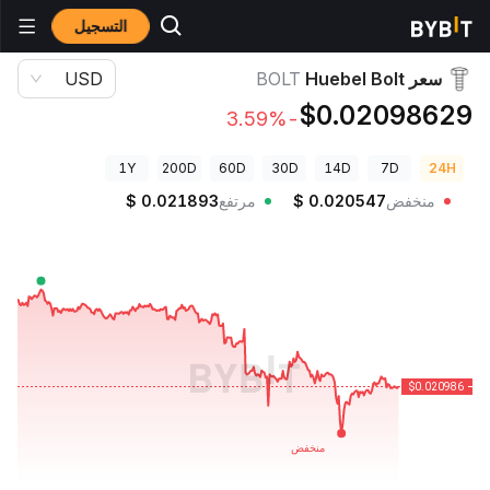
التسجيل
أسعار العملات الرقمية
سعر Huebel Bolt BOLT
سعر Huebel Bolt
BOLT
USD
$0.02098629
-3.59%
1Y
200D
60D
30D
14D
7D
24H
منخفض
0.020547
$
مرتفع
0.021893
$