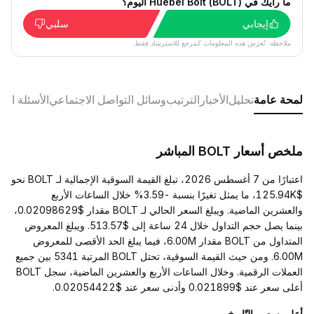
ما رأيك في Huebel Bolt (BOLT) اليوم؟
إيجابي
سلبي
ملاحظة: تُعرَض هذه المعلومات كمرجع للاسترشاد فقط.
لمحة عامة
تحليل
الأخبار
الترتيب
وسائل التواصل الاجتماعي
الأسئلة الش
ملخص أسعار BOLT المباشر
اعتبارًا من 7 أغسطس 2026، تبلغ القيمة السوقية الإجمالية لـ BOLT نحو
$125.94K، ما يمثل تغيرًا بنسبة -3.59% خلال الساعات الأربع
والعشرين الماضية. ويبلغ السعر الحالي لـ BOLT مقدار $0.02098629،
بينما يصل حجم التداول خلال 24 ساعة إلى $513.57. ويبلغ المعروض
المتداول من BOLT مقدار 6.00M، فيما يبلغ الحد الأقصى للمعروض
6.00M. ومن حيث القيمة السوقية، تحتل BOLT المرتبة 5341 بين جميع
العملات الرقمية. وخلال الساعات الأربع والعشرين الماضية، سجل BOLT
أعلى سعر عند $0.021899 وأدنى سعر عند $0.02054422.
أعلى سعر والتّاريخ