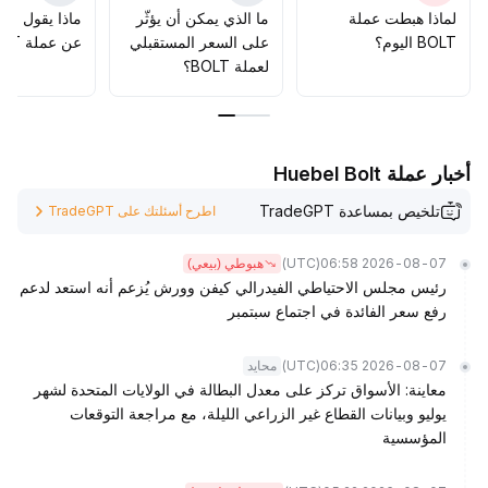
لماذا هبطت عملة
ما الذي يمكن أن يؤثّر
ماذا يقول الم
BOLT اليوم؟
على السعر المستقبلي
عن عملة BOLT؟
لعملة BOLT؟
أخبار عملة Huebel Bolt
تلخيص بمساعدة TradeGPT
اطرح أسئلتك على TradeGPT
(UTC)
2026-08-07 06:58
هبوطي (بيعي)
رئيس مجلس الاحتياطي الفيدرالي كيفن وورش يُزعم أنه استعد لدعم
رفع سعر الفائدة في اجتماع سبتمبر
(UTC)
2026-08-07 06:35
محايد
معاينة: الأسواق تركز على معدل البطالة في الولايات المتحدة لشهر
يوليو وبيانات القطاع غير الزراعي الليلة، مع مراجعة التوقعات
المؤسسية