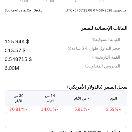
آخر تحديث: 2026-08-07 07:25:08
(UTC+0)
Source of data: CoinGecko
البيانات الإحصائية للسعر
القيمة السوقية
125.94K
حجم التداول طوال 24 ساعة
513.57
القمة التاريخية
0.548715
المعروض المتداول
6.00M
سجل السعر (بالدولار الأمريكي)
14 من
30 من
اليوم
7 من الأيام
الأيام
الأيام
-20.81%
-14.01%
-5.81%
-3.59%