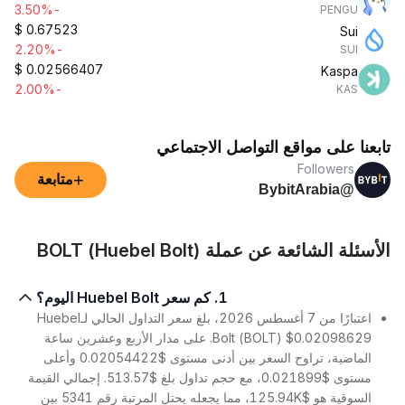
-3.50%
PENGU
$
0.67523
Sui
-2.20%
SUI
$
0.02566407
Kaspa
-2.00%
KAS
تابعنا على مواقع التواصل الاجتماعي
Followers
+
متابعة
@BybitArabia
الأسئلة الشائعة عن عملة BOLT (Huebel Bolt)
1. كم سعر Huebel Bolt اليوم؟
اعتبارًا من 7 أغسطس 2026، بلغ سعر التداول الحالي لـHuebel
Bolt (BOLT) $0.02098629. على مدار الأربع وعشرين ساعة
الماضية، تراوح السعر بين أدنى مستوى $0.02054422 وأعلى
مستوى $0.021899، مع حجم تداول بلغ $513.57. إجمالي القيمة
السوقية هو $125.94K، مما يجعله يحتل المرتبة رقم 5341 بين