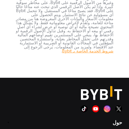
وغيرها من الأصول الرقمية على Bybit، على مخاطر سوقية
كبيرة. وإذا لم يكن الأصل الرقمي الذي تبحث عنه متاحًا حاليًا
على Bybit، فقد يصبح متاحًا في المستقبل. ولا تتحمل Bybit
أي مسؤولية عن نتائج الاستثمار. ويتم الحصول على
معلومات الأسعار والبيانات الأخرى المعروضة هنا من مصادر
متاحة للعامة، وتُقدَّم لأغراض معلوماتية فقط. ولا يُشكّل هذا
المحتوى نصيحة مالية أو أي توصية أو عرض لشراء أي أصل
رقمي أو بيعه أو الاحتفاظ به. وقبل تداول الأصول الرقمية أو
الاحتفاظ بها، ينبغي على المستثمرين تقييم أوضاعهم المالية
وقدرتهم على تحمّل المخاطر بعناية، واستشارة المختصين
المؤهلين في المجالات القانونية أو الضريبية أو الاستثمارية
عند الاقتضاء. ولمزيد من المعلومات، يُرجى الرجوع إلى
شروط الخدمة الخاصة بـ Bybit
.
حول