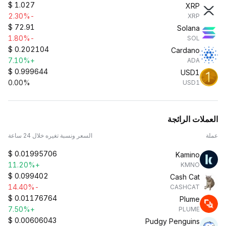
$
1.027
XRP
-2.30%
XRP
$
72.91
Solana
-1.80%
SOL
$
0.202104
Cardano
+7.10%
ADA
$
0.999644
USD1
0.00%
USD1
العملات الرائجة
عملة
السعر ونسبة تغيره خلال 24 ساعة
$
0.01995706
Kamino
+11.20%
KMNO
$
0.099402
Cash Cat
-14.40%
CASHCAT
$
0.01176764
Plume
+7.50%
PLUME
$
0.00606043
Pudgy Penguins