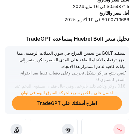
$0.548715 في 16 مايو 2024
أقل سعر والتّاريخ
$0.00713686 في 10 أكتوبر 2025
تحليل سعر Huebel Bolt بمساعدة TradeGPT
يستفيد BOLT من تحسن المزاج في سوق العملات الرقمية، مما
يعزز توقعات الاتجاه الصاعد على المدى القصير، لكن يفتقر إلى
بيانات كافية لدعم استمرار هذا الاتجاه
.
يُنصح بفتح مراكز بشكل تجريبي وعلى دفعات فقط بعد اختراق
السعر لمستوى 0
.
018 دولار وتأكيد ذلك بالزخم، وفي حال فقدان مستوى الدعم عند
0
.
احصل على ملخّص سريع لحركة السوق اليوم في ثوانٍ
014 دولار يجب جني الأرباح أو وقف الخسارة بحزم، مع توخي
اطرح أسئلتك على TradeGPT
ضبط حجم الصفقات بدقة، وانتظار توضح المزيد من الإشارات
في حركة الشموع والأساسيات، والحذر من مخاطر التراجع الناتج
عن تقلبات قصيرة الأجل
.