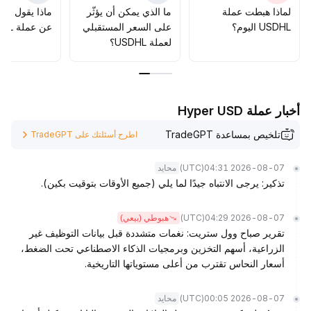
.
010-1
لماذا هبطت عملة
ما الذي يمكن أن يؤثّر
ماذا يقول الم
015)، مع التركيز على تغيرات تدفق الأموال والعلاوة لضبط
USDHL اليوم؟
على السعر المستقبلي
عن عملة USDHL؟
المراكز بمرونة لمواجهة مخاطر التراجع المحتملة
.
لعملة USDHL؟
أخبار عملة Hyper USD
تلخيص بمساعدة TradeGPT
اطرح أسئلتك على TradeGPT
(UTC)
2026-08-07 04:31
محايد
تذكير: يرجى الانتباه جيدًا لما يلي (جميع الأوقات بتوقيت بكين).
(UTC)
2026-08-07 04:29
هبوطي (بيعي)
تقرير صباح وول ستريت: نغمات متشددة قبل بيانات التوظيف غير
الزراعية، أسهم التخزين وبرمجيات الذكاء الاصطناعي تحت الضغط،
أسعار النحاس تقترب من أعلى مستوياتها التاريخية.
(UTC)
2026-08-07 00:05
محايد