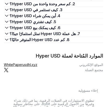
2. كم سعر وحدة واحدة من Hyper USD؟
3. كيف تستثمر في Hyper USD؟
4. أين يمكن شراء Hyper USD؟
5. كيف تشتري Hyper USD؟
6. كيف يمكنك بيع Hyper USD؟
7. هل عملة Hyper USD تمثل استثمارًا جيدًا؟
8. كم عدد Hyper USD المتوفر حاليًا؟
الموارد المُتاحة لعملة Hyper USD
الموقع الإلكتروني
usdhl.xyz
WhitePaper
مجتمع العملة
إخلاء مسؤولية
تنطوي الاستثمارات في العملات الرقمية، بما في ذلك شراء
وغيرها من الأصول الرقمية على Bybit، على مخاطر سوقية