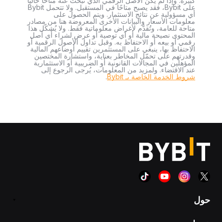
كبيرة. وإذا لم يكن الأصل الرقمي الذي تبحث عنه متاحًا حاليًا
على Bybit، فقد يصبح متاحًا في المستقبل. ولا تتحمل Bybit
أي مسؤولية عن نتائج الاستثمار. ويتم الحصول على
معلومات الأسعار والبيانات الأخرى المعروضة هنا من مصادر
متاحة للعامة، وتُقدَّم لأغراض معلوماتية فقط. ولا يُشكّل هذا
المحتوى نصيحة مالية أو أي توصية أو عرض لشراء أي أصل
رقمي أو بيعه أو الاحتفاظ به. وقبل تداول الأصول الرقمية أو
الاحتفاظ بها، ينبغي على المستثمرين تقييم أوضاعهم المالية
وقدرتهم على تحمّل المخاطر بعناية، واستشارة المختصين
المؤهلين في المجالات القانونية أو الضريبية أو الاستثمارية
عند الاقتضاء. ولمزيد من المعلومات، يُرجى الرجوع إلى
شروط الخدمة الخاصة بـ Bybit
.
حول