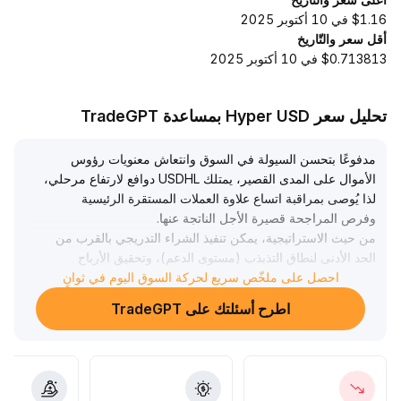
$1.16 في 10 أكتوبر 2025
أقل سعر والتّاريخ
$0.713813 في 10 أكتوبر 2025
تحليل سعر Hyper USD بمساعدة TradeGPT
مدفوعًا بتحسن السيولة في السوق وانتعاش معنويات رؤوس
الأموال على المدى القصير، يمتلك USDHL دوافع لارتفاع مرحلي،
لذا يُوصى بمراقبة اتساع علاوة العملات المستقرة الرئيسية
وفرص المراجحة قصيرة الأجل الناتجة عنها
.
من حيث الاستراتيجية، يمكن تنفيذ الشراء التدريجي بالقرب من
الحد الأدنى لنطاق التذبذب (مستوى الدعم)، وتحقيق الأرباح
تدريجيًا عند الحد الأعلى للنطاق (حوالي 1
.
احصل على ملخّص سريع لحركة السوق اليوم في ثوانٍ
.
025-1
اطرح أسئلتك على TradeGPT
.
035)
ومع ذلك، يجب الحذر من ضغوط البيع الاتجاهية التي قد تنتج عن
تباطؤ تعافي السيولة وتراجع الشهية للمخاطرة على المدى
المتوسط والطويل؛ ينصح بوضع وقف خسارة متحرك عند الدعم
الرئيسي (حوالي 1
.