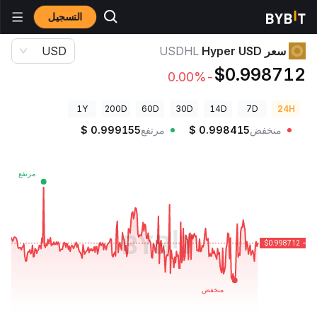
التسجيل
أسعار العملات الرقمية
سعر Hyper USD USDHL
سعر Hyper USD
USDHL
USD
$0.998712
-0.00%
1Y
200D
60D
30D
14D
7D
24H
منخفض
0.998415
$
مرتفع
0.999155
$