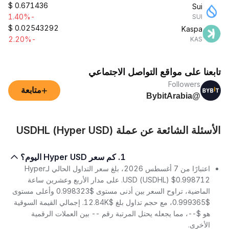
$
0.671436
Sui
-1.40%
SUI
$
0.02543292
Kaspa
-2.20%
KAS
تابعنا على مواقع التواصل الاجتماعي
Followers
+
متابعة
@BybitArabia
الأسئلة الشائعة عن عملة USDHL (Hyper USD)
1. كم سعر Hyper USD اليوم؟
اعتبارًا من 7 أغسطس 2026، بلغ سعر التداول الحالي لـHyper
USD (USDHL) $0.998712. على مدار الأربع وعشرين ساعة
الماضية، تراوح السعر بين أدنى مستوى $0.998323 وأعلى مستوى
$0.999365، مع حجم تداول بلغ $12.84K. إجمالي القيمة السوقية
هو $--، مما يجعله يحتل المرتبة رقم -- بين العملات الرقمية
الأخرى.