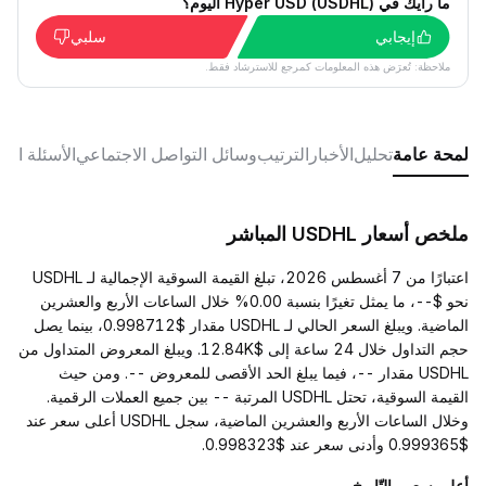
ما رأيك في Hyper USD (USDHL) اليوم؟
إيجابي
سلبي
ملاحظة: تُعرَض هذه المعلومات كمرجع للاسترشاد فقط.
لمحة عامة
تحليل
الأخبار
الترتيب
وسائل التواصل الاجتماعي
الأسئلة الش
ملخص أسعار USDHL المباشر
اعتبارًا من 7 أغسطس 2026، تبلغ القيمة السوقية الإجمالية لـ USDHL
نحو $--، ما يمثل تغيرًا بنسبة 0.00% خلال الساعات الأربع والعشرين
الماضية. ويبلغ السعر الحالي لـ USDHL مقدار $0.998712، بينما يصل
حجم التداول خلال 24 ساعة إلى $12.84K. ويبلغ المعروض المتداول من
USDHL مقدار --، فيما يبلغ الحد الأقصى للمعروض --. ومن حيث
القيمة السوقية، تحتل USDHL المرتبة -- بين جميع العملات الرقمية.
وخلال الساعات الأربع والعشرين الماضية، سجل USDHL أعلى سعر عند
$0.999365 وأدنى سعر عند $0.998323.
أعلى سعر والتّاريخ