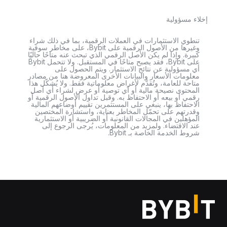
إخلاء مسؤولية
تنطوي الاستثمارات في العملات الرقمية، بما في ذلك شراء
وغيرها من الأصول الرقمية على Bybit، على مخاطر سوقية
كبيرة. وإذا لم يكن الأصل الرقمي الذي تبحث عنه متاحًا حاليًا
على Bybit، فقد يصبح متاحًا في المستقبل. ولا تتحمل Bybit
أي مسؤولية عن نتائج الاستثمار. ويتم الحصول على
معلومات الأسعار والبيانات الأخرى المعروضة هنا من مصادر
متاحة للعامة، وتُقدَّم لأغراض معلوماتية فقط. ولا يُشكّل هذا
المحتوى نصيحة مالية أو أي توصية أو عرض لشراء أي أصل
رقمي أو بيعه أو الاحتفاظ به. وقبل تداول الأصول الرقمية أو
الاحتفاظ بها، ينبغي على المستثمرين تقييم أوضاعهم المالية
وقدرتهم على تحمّل المخاطر بعناية، واستشارة المختصين
المؤهلين في المجالات القانونية أو الضريبية أو الاستثمارية
عند الاقتضاء. ولمزيد من المعلومات، يُرجى الرجوع إلى
شروط الخدمة الخاصة بـ Bybit.