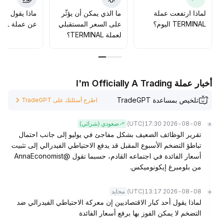
زيادة الطلب على توزيع الأصول، ويمكن بناء المراكز بشكل
معتدل عند التراجع الفني، مع التركيز على منطقة الدعم بين 204
لماذا ارتفعت عملة
ما الذي يمكن أن يؤثّر
ماذا يقول الم
و220
.
TERMINAL اليوم؟
على السعر المستقبلي
عن عملة TERMINAL؟
لعملة TERMINAL؟
أخبار عملة I'm Officially A Trading
تلخيص بمساعدة TradeGPT
اطرح أسئلتك على TradeGPT
(UTC)
2026-08-08 17:30
صعودي (شرائي)
تقرير الوظائف الضعيف بشكل مفاجئ في يوليو إلى جانب احتمال
تباطؤ التضخم الأسبوع المقبل قد يدفع الاحتياطي الفيدرالي إلى تثبيت
أسعار الفائدة في اجتماعه القادم، حسبما تقول @AnnaEconomist
من بلومبرغ إيكونوميكس.
(UTC)
2026-08-08 13:17
محايد
لماذا يقول أحد كبار الاقتصاديين إن معركة الاحتياطي الفيدرالي ضد
التضخم لا يمكن الفوز بها برفع أسعار الفائدة