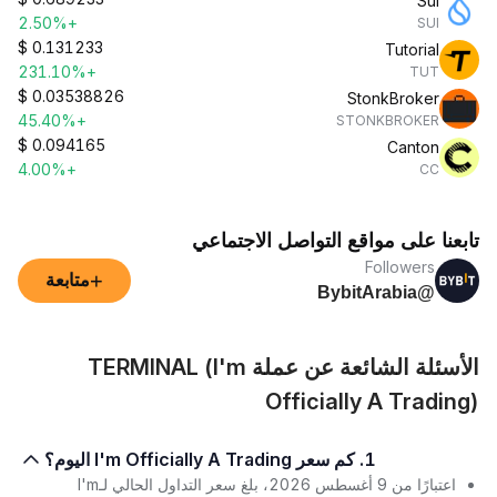
Sui
+2.50%
SUI
$
0.131233
Tutorial
+231.10%
TUT
$
0.03538826
StonkBroker
+45.40%
STONKBROKER
$
0.094165
Canton
+4.00%
CC
تابعنا على مواقع التواصل الاجتماعي
Followers
+
متابعة
@BybitArabia
الأسئلة الشائعة عن عملة TERMINAL (I'm
Officially A Trading)
1. كم سعر I'm Officially A Trading اليوم؟
اعتبارًا من 9 أغسطس 2026، بلغ سعر التداول الحالي لـI'm