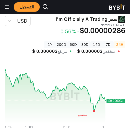
التسجيل
أسعار العملات الرقمية
سعر I'm Officially A Trading TERMINAL
سعر I'm Officially A Trading
USD
TERMINAL
$0.00000286
+0.56%
1Y
200D
60D
30D
14D
7D
24H
منخفض
0.000003
$
مرتفع
0.000003
$