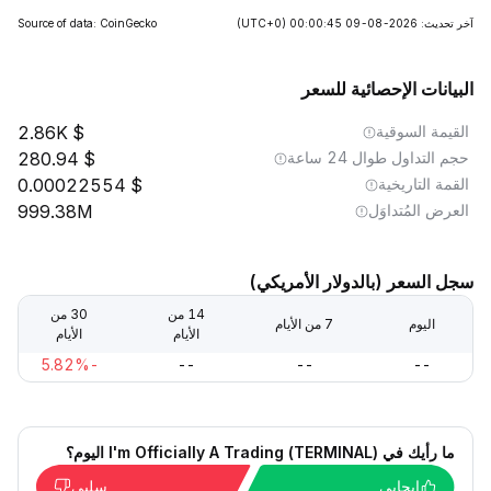
آخر تحديث: 2026-08-09 00:00:45
(UTC+0)
Source of data: CoinGecko
البيانات الإحصائية للسعر
القيمة السوقية
2.86K
حجم التداول طوال 24 ساعة
280.94
القمة التاريخية
0.00022554
العرض المُتداوَل
999.38M
سجل السعر (بالدولار الأمريكي)
14 من
30 من
اليوم
7 من الأيام
الأيام
الأيام
-5.82%
--
--
--
ما رأيك في I'm Officially A Trading (TERMINAL) اليوم؟
إيجابي
سلبي