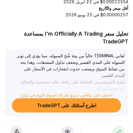
$0.00022554 في 22 أبريل 2026
أقل سعر والتّاريخ
$0.00000257 في 25 يونيو 2026
تحليل سعر I'm Officially A Trading بمساعدة
TradeGPT
تُعاني TERMINAL حالياً من بيئة شُح السيولة، مما يؤدي إلى توتر
السيولة على المدى القصير وضعف تداول المشتقات، وهذا يحد
من نشاط السوق ويصعب حدوث انفجارات في الأسعار على
المدى القصير
.
يُنصح المستثمرون بالحفاظ على رافعة مالية منخفضة والتحكم
في حجم المركز
.
احصل على ملخّص سريع لحركة السوق اليوم في ثوانٍ
على الرغم من ظهور بوادر انتعاش في السوق وارتفاع مؤشر Z-
Score إلى المنطقة الإيجابية، إلا أن القاع لم يتم تأكيده بعد،
اطرح أسئلتك على TradeGPT
ويجب الحذر من التفاؤل المبكر
.
على المدى المتوسط والطويل، يوفر توسع البيتكوين المعتدل
والمُعتمد على السوق الفوري أساساً صحياً للصناعة، ونظراً لطبيعة
منصة البيانات الخاصة بـ TERMINAL فمن المتوقع أن تستفيد من