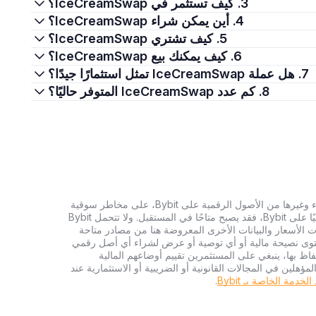
3. كيف تستثمر في IceCreamSwap؟
4. أين يمكن شراء IceCreamSwap؟
5. كيف تشتري IceCreamSwap؟
6. كيف يمكنك بيع IceCreamSwap؟
7. هل عملة IceCreamSwap تمثل استثمارًا جيدًا؟
8. كم عدد IceCreamSwap المتوفر حاليًا؟
تنطوي الاستثمارات في العملات الرقمية، بما في ذلك شراء وغيرها من الأصول الرقمية على Bybit، على مخاطر سوقية
كبيرة. وإذا لم يكن الأصل الرقمي الذي تبحث عنه متاحًا حاليًا على Bybit، فقد يصبح متاحًا في المستقبل. ولا تتحمل Bybit
 الأسعار والبيانات الأخرى المعروضة هنا من مصادر متاحة
المحتوى نصيحة مالية أو أي توصية أو عرض لشراء أي أصل رقمي
تفاظ بها، ينبغي على المستثمرين تقييم أوضاعهم المالية
ؤهلين في المجالات القانونية أو الضريبية أو الاستثمارية عند
دمة الخاصة بـ Bybit
.