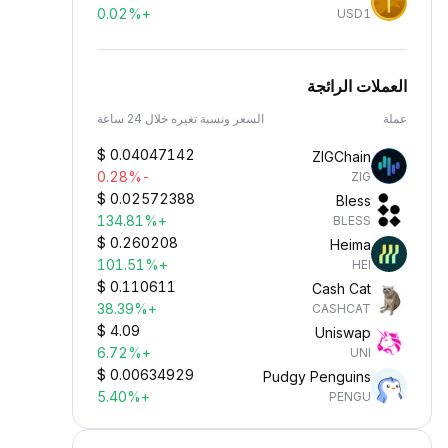
+0.02%
USD1
العملات الرائجة
عملة
السعر ونسبة تغيره خلال 24 ساعة
$
0.04047142
ZIGChain
-0.28%
ZIG
$
0.02572388
Bless
+134.81%
BLESS
$
0.260208
Heima
+101.51%
HEI
$
0.110611
Cash Cat
+38.39%
CASHCAT
$
4.09
Uniswap
+6.72%
UNI
$
0.00634929
Pudgy Penguins
+5.40%
PENGU