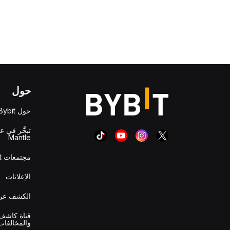
حول
حول Bybit
تبحَّر في ع
Mantle
مجتمعات Bybit
الإعلانات
الكشف عن 
قناة كاشف 
والمخالفات