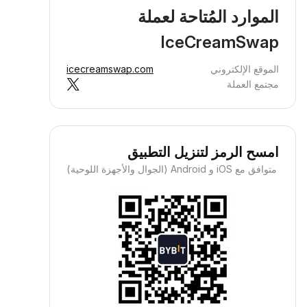
الموارد المُتاحة لعملة
IceCreamSwap
الموقع الإلكتروني
icecreamswap.com
مجتمع العملة
امسح الرمز لتنزيل التطبيق
متوافق مع iOS و Android (الجوال والأجهزة اللوحية)