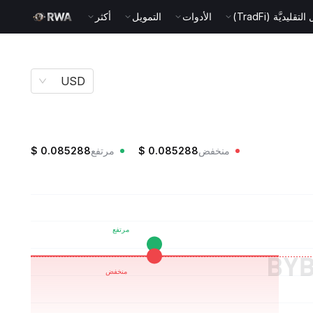
قليديَّة (TradFi)
الأدوات
التمويل
أكثر
USD
منخفض
0.085288
$
مرتفع
0.085288
$