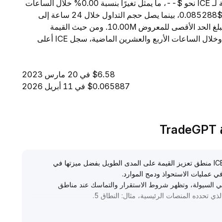
اعتبارًا من 6 أغسطس 2026، تبلغ القيمة السوقية الإجمالية لـ ICE نحو $--، ما يمثل تغيرًا بنسبة 0.00% خلال الساعات
الأربع والعشرين الماضية. ويبلغ السعر الحالي لـ ICE مقدار $0.085288، بينما يصل حجم التداول خلال 24 ساعة إلى
$5.00. ويبلغ المعروض المتداول من ICE مقدار --، فيما يبلغ الحد الأقصى للمعروض 10.00M. ومن حيث القيمة
السوقية، تحتل ICE المرتبة -- بين جميع العملات الرقمية. وخلال الساعات الأربع والعشرين الماضية، سجل ICE أعلى
$6.58 في 20 مارس 2023
$0.065887 في 11 أبريل 2026
في ظل تعمق التحول نحو التنظيم المؤسسي والامتثال، تمتلك ICE منطق تعزيز القيمة على المدى الطويل بفضل ميزتها في
في عمليات الاستحواذ ودمج الموارد
.
ي السيولة، وتظهر شروط الاستقرار والتماسك عند مناطق
.