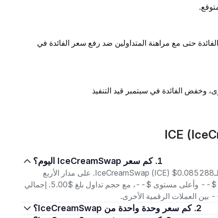
توقع.
لفائدة حتى مع مراهنة المتداولين ضد رفع سعر الفائدة في
1. كم سعر IceCreamSwap اليوم؟
اعتبارًا من 6 أغسطس 2026، بلغ سعر التداول الحالي لـIceCreamSwap (ICE) $0.085288. على مدار الأربع
وعشرين ساعة الماضية، تراوح السعر بين أدنى مستوى $-- وأعلى مستوى $--، مع حجم تداول بلغ $5.00. إجمالي
- بين العملات الرقمية الأخرى.
2. كم سعر وحدة واحدة من IceCreamSwap؟