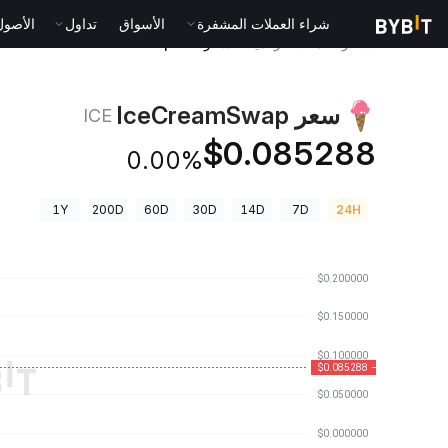
شراء العملات المشفرة
الأسواق
تداول
الأصول الت
أسعار العملات الرقمية
سعر IceCreamSwap ICE
سعر IceCreamSwap
ICE
$0.085288
0.00%
1Y
200D
60D
30D
14D
7D
24H