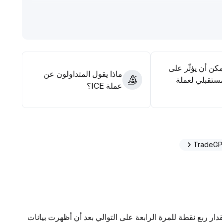
السعر في المدى القصير، وإذا حدث اختراق قوي للنقاط الحرجة
لارتداد قصير الأجل؛ أما للمستثمرين على المدى المتوسط
الحيازة لاقتناص مزايا التحول المؤسسي
.
مكن أن يؤثّر على
ماذا يقول المتداولون عن
ستقبلي لعملة
عملة ICE؟
ار ربع نقطة للمرة الرابعة على التوالي بعد أن أظهرت بيانات