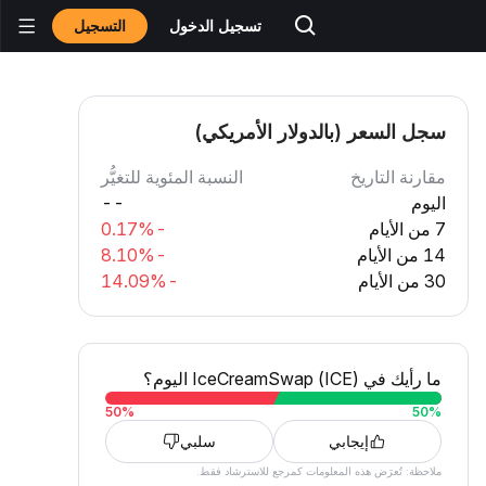
التسجيل
تسجيل الدخول
سجل السعر (بالدولار الأمريكي)
مقارنة التاريخ
النسبة المئوية للتغيُّر
اليوم
--
7 من الأيام
-0.17%
14 من الأيام
-8.10%
30 من الأيام
-14.09%
ما رأيك في IceCreamSwap (ICE) اليوم؟
50
%
50
%
إيجابي
سلبي
ملاحظة: تُعرَض هذه المعلومات كمرجع للاسترشاد فقط.