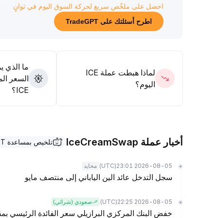
احصل على ملخّص سريع لحركة السوق اليوم في ثوانٍ
من ناحية العمليات، يُنصَح بالتركيز على إشارات تآزر الحجم و
مع زيادة في حجم التداول، يمكن تعزيز المراكز للاستفادة من ا
اطرح أسئلتك على TradeGPT
والطويل، فيمكن الاعتماد على الدوافع الأساسية وتحسين هيكل 
ما الذي ي
لماذا هبطت عملة ICE
السعر الم
اليوم؟
ICE؟
أخبار عملة IceCreamSwap
تلخيص بمساعدة TradeGPT
(UTC)
2026-08-05 23:01
محايد
سجل التدخل عائد الين الياباني إلى منتصف مايو
(UTC)
2026-08-05 22:25
صعودي (شرائي)
خفض البنك المركزي البرازيلي سعر الفائدة الرئيسي بمقد