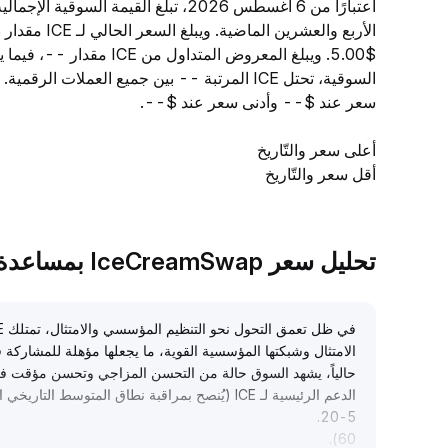
سعر عند $-- وأدنى سعر عند $--.
أعلى سعر والتّاريخ
أقل سعر والتّاريخ
تحليل سعر IceCreamSwap بمساعدة TradeGPT
الامتثال وشبكتها المؤسسية القوية، ما يجعلها مؤهلة للمشاركة 
حالياً، يشهد السوق حالة من التحسن المزاجي وتحسن مؤقت ف
الدعم الرئيسية لـ ICE (يُنصح بمراقبة نطاق المتوسط التاريخي الذي تحدده المنصات الرئيسية، مثال: النطاق 5
.
20-5
.
60)