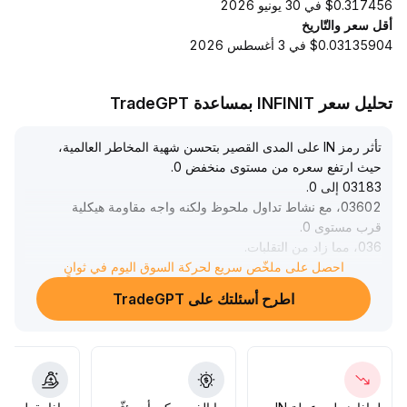
$0.317456 في 30 يونيو 2026
أقل سعر والتّاريخ
$0.03135904 في 3 أغسطس 2026
تحليل سعر INFINIT بمساعدة TradeGPT
تأثر رمز IN على المدى القصير بتحسن شهية المخاطر العالمية،
حيث ارتفع سعره من مستوى منخفض 0
.
03183 إلى 0
.
03602، مع نشاط تداول ملحوظ ولكنه واجه مقاومة هيكلية
قرب مستوى 0
.
036، مما زاد من التقلبات
.
على المدى القصير، تقود البيانات الاقتصادية والأحداث
احصل على ملخّص سريع لحركة السوق اليوم في ثوانٍ
الجيوسياسية اتجاه السوق، ويتوقع استمرار التذبذب، لذلك ينصح
اطرح أسئلتك على TradeGPT
بالمراقبة والاهتمام بنقاط المفاصل الماكروية
.
من منظور متوسط إلى طويل الأجل، إذا تم ربط IN بشكل وثيق
مع تخزين الذكاء الاصطناعي، التمويل اللامركزي والأطر
التنظيمية، فهناك احتمال أن يؤدي تفاعل سلسلة الصناعة إلى
تعزيز القيمة، ومع عودة السعر حالياً إلى نطاق 0
.
.
032–0