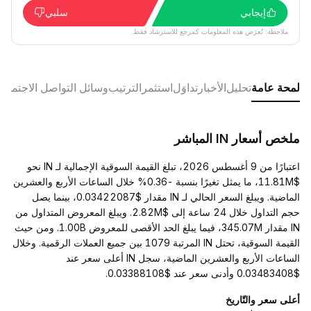
إيجابي
سلبي
ملاحظة: تُعرَض هذه المعلومات كمرجع للاسترشاد فقط.
لمحة عامة
تحليل
الأخبار
تداوَل
استثمر
الترتيب
وسائل التواصل الاجتماع
ملخص أسعار IN المباشر
اعتبارًا من 9 أغسطس 2026، تبلغ القيمة السوقية الإجمالية لـ IN نحو
$11.81M، ما يمثل تغيرًا بنسبة -0.36% خلال الساعات الأربع والعشرين
الماضية. ويبلغ السعر الحالي لـ IN مقدار $0.03422087، بينما يصل
حجم التداول خلال 24 ساعة إلى $2.82M. ويبلغ المعروض المتداول من
IN مقدار 345.07M، فيما يبلغ الحد الأقصى للمعروض 1.00B. ومن حيث
القيمة السوقية، تحتل IN المرتبة 1079 بين جميع العملات الرقمية. وخلال
الساعات الأربع والعشرين الماضية، سجل IN أعلى سعر عند
$0.03483408 وأدنى سعر عند $0.03388108.
أعلى سعر والتّاريخ