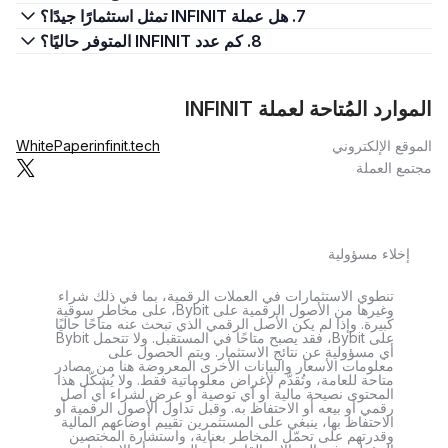
7. هل عملة INFINIT تمثل استثمارًا جيدًا؟
8. كم عدد INFINIT المتوفر حاليًا؟
الموارد المُتاحة لعملة INFINIT
الموقع الإلكتروني
infinit.tech
WhitePaper
مجتمع العملة
إخلاء مسؤولية
تنطوي الاستثمارات في العملات الرقمية، بما في ذلك شراء
وغيرها من الأصول الرقمية على Bybit، على مخاطر سوقية
كبيرة. وإذا لم يكن الأصل الرقمي الذي تبحث عنه متاحًا حاليًا
على Bybit، فقد يصبح متاحًا في المستقبل. ولا تتحمل Bybit
أي مسؤولية عن نتائج الاستثمار. ويتم الحصول على
معلومات الأسعار والبيانات الأخرى المعروضة هنا من مصادر
متاحة للعامة، وتُقدَّم لأغراض معلوماتية فقط. ولا يُشكّل هذا
المحتوى نصيحة مالية أو أي توصية أو عرض لشراء أي أصل
رقمي أو بيعه أو الاحتفاظ به. وقبل تداول الأصول الرقمية أو
الاحتفاظ بها، ينبغي على المستثمرين تقييم أوضاعهم المالية
وقدرتهم على تحمّل المخاطر بعناية، واستشارة المختصين