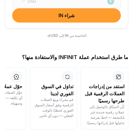
USD
$
شراء IN
→
الحاسبة من IN إلى USD
ما طرق استخدام عملة INFINIT والاستفادة منها؟
اجات
تداوَل في السوق
حوّل عملاتك الرقمية
اكس
حوِّل العملات الرقمية بدون
ية قبل
الفوري لدينا
الر
أي تكلفة — بسرعة وأمان
قم بشراء وبيع العملات
بلا 
وسهولة.
الرقمية وفق أسعار السوق
ول إلى
مكاف
الفوري لحظيًا بالوقت
ة غير
مرتا
الفعلي — دون أي تأخير.
فرصة
سوى 
 رسميًا.
وراق