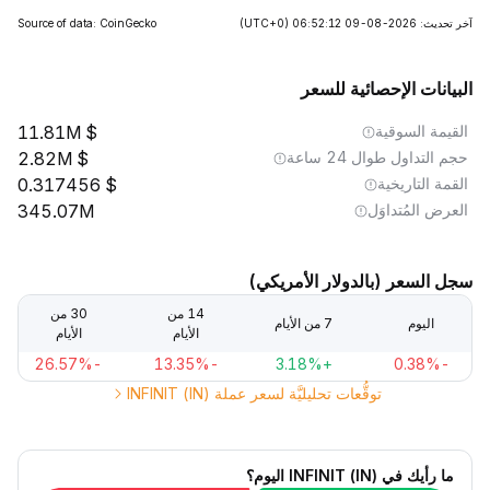
آخر تحديث: 2026-08-09 06:52:12
(UTC+0)
Source of data: CoinGecko
البيانات الإحصائية للسعر
القيمة السوقية
11.81M
حجم التداول طوال 24 ساعة
2.82M
القمة التاريخية
0.317456
العرض المُتداوَل
345.07M
سجل السعر (بالدولار الأمريكي)
14 من
30 من
اليوم
7 من الأيام
الأيام
الأيام
-26.57%
-13.35%
+3.18%
-0.38%
توقُّعات تحليليَّة لسعر عملة INFINIT (IN)
ما رأيك في INFINIT (IN) اليوم؟