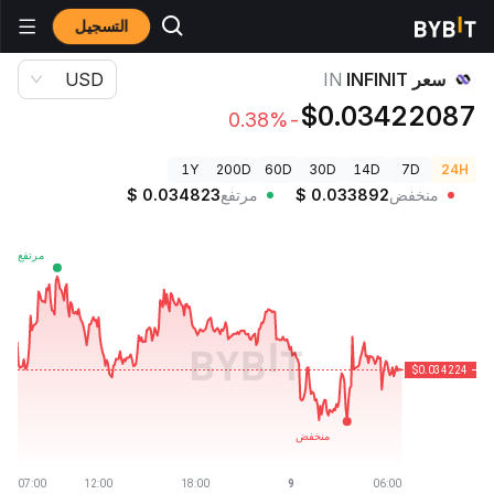
التسجيل
أسعار العملات الرقمية
سعر INFINIT IN
سعر INFINIT
IN
USD
$0.03422087
-0.38%
1Y
200D
60D
30D
14D
7D
24H
منخفض
0.033892
$
مرتفع
0.034823
$