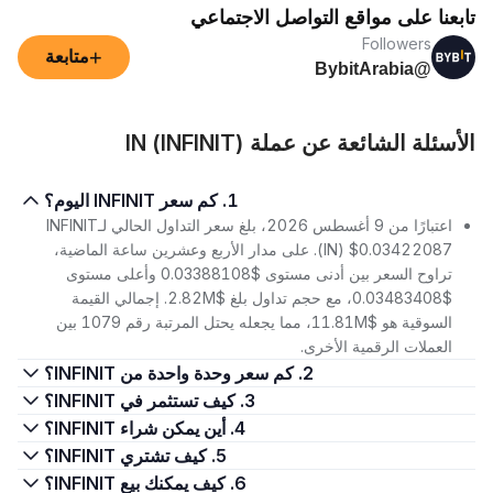
تابعنا على مواقع التواصل الاجتماعي
Followers
+
متابعة
@BybitArabia
الأسئلة الشائعة عن عملة IN (INFINIT)
1. كم سعر INFINIT اليوم؟
اعتبارًا من 9 أغسطس 2026، بلغ سعر التداول الحالي لـINFINIT
(IN) $0.03422087. على مدار الأربع وعشرين ساعة الماضية،
تراوح السعر بين أدنى مستوى $0.03388108 وأعلى مستوى
$0.03483408، مع حجم تداول بلغ $2.82M. إجمالي القيمة
السوقية هو $11.81M، مما يجعله يحتل المرتبة رقم 1079 بين
العملات الرقمية الأخرى.
2. كم سعر وحدة واحدة من INFINIT؟
3. كيف تستثمر في INFINIT؟
4. أين يمكن شراء INFINIT؟
5. كيف تشتري INFINIT؟
6. كيف يمكنك بيع INFINIT؟