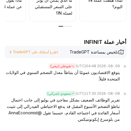
لماذا هبطت عملة IN
ما الذي يمكن أن يؤثّر
ماذا يقول الم
034، يمكن التفكير في شراء تدريجي مع التركيز على التطبيقات
اليوم؟
على السعر المستقبلي
عن عملة IN؟
الرئيسية والتطورات التنظيمية
.
لعملة IN؟
أخبار عملة INFINIT
تلخيص بمساعدة TradeGPT
اطرح أسئلتك على TradeGPT
(UTC)
2026-08-09 04:48
هبوطي (بيعي)
يتوقع الاقتصاديون عمومًا أن يتباطأ معدل التضخم السنوي في الولايات
المتحدة قليلاً.
(UTC)
2026-08-08 17:30
صعودي (شرائي)
تقرير الوظائف الضعيف بشكل مفاجئ في يوليو إلى جانب احتمال
تباطؤ التضخم الأسبوع المقبل قد يدفع الاحتياطي الفيدرالي إلى تثبيت
أسعار الفائدة في اجتماعه القادم، حسبما تقول @AnnaEconomist
من بلومبرغ إيكونوميكس.