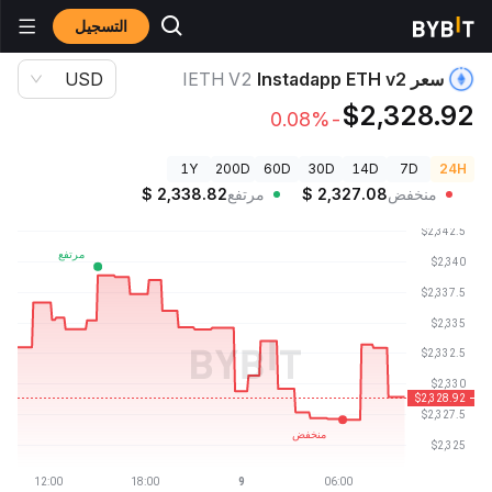
التسجيل
أسعار العملات الرقمية
سعر Instadapp ETH v2 IETH V2
سعر Instadapp ETH v2
IETH V2
USD
$2,328.92
-0.08%
1Y
200D
60D
30D
14D
7D
24H
منخفض
2,327.08
$
مرتفع
2,338.82
$