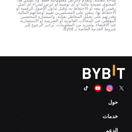
المحتوى نصيحة مالية أو أي توصية أو عرض لشراء أي أصل
رقمي أو بيعه أو الاحتفاظ به. وقبل تداول الأصول الرقمية أو
الاحتفاظ بها، ينبغي على المستثمرين تقييم أوضاعهم المالية
وقدرتهم على تحمّل المخاطر بعناية، واستشارة المختصين
المؤهلين في المجالات القانونية أو الضريبية أو الاستثمارية
عند الاقتضاء. ولمزيد من المعلومات، يُرجى الرجوع إلى
شروط الخدمة الخاصة بـ Bybit.
حول
خدمات
الدعم