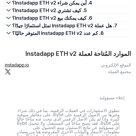
4. أين يمكن شراء Instadapp ETH v2؟
5. كيف تشتري Instadapp ETH v2؟
6. كيف يمكنك بيع Instadapp ETH v2؟
7. هل عملة Instadapp ETH v2 تمثل استثمارًا جيدًا؟
8. كم عدد Instadapp ETH v2 المتوفر حاليًا؟
الموارد المُتاحة لعملة Instadapp ETH v2
الموقع الإلكتروني
instadapp.io
مجتمع العملة
إخلاء مسؤولية
تنطوي الاستثمارات في العملات الرقمية، بما في ذلك شراء
وغيرها من الأصول الرقمية على Bybit، على مخاطر سوقية
كبيرة. وإذا لم يكن الأصل الرقمي الذي تبحث عنه متاحًا حاليًا
على Bybit، فقد يصبح متاحًا في المستقبل. ولا تتحمل Bybit
أي مسؤولية عن نتائج الاستثمار. ويتم الحصول على
معلومات الأسعار والبيانات الأخرى المعروضة هنا من مصادر
متاحة للعامة، وتُقدَّم لأغراض معلوماتية فقط. ولا يُشكّل هذا