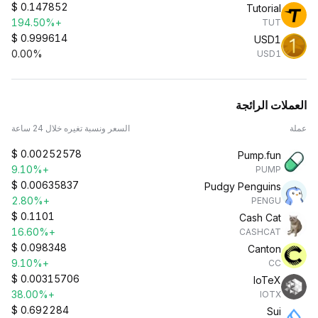
$
0.147852
Tutorial
+194.50%
TUT
$
0.999614
USD1
0.00%
USD1
العملات الرائجة
عملة
السعر ونسبة تغيره خلال 24 ساعة
$
0.00252578
Pump.fun
+9.10%
PUMP
$
0.00635837
Pudgy Penguins
+2.80%
PENGU
$
0.1101
Cash Cat
+16.60%
CASHCAT
$
0.098348
Canton
+9.10%
CC
$
0.00315706
IoTeX
+38.00%
IOTX
$
0.692284
Sui