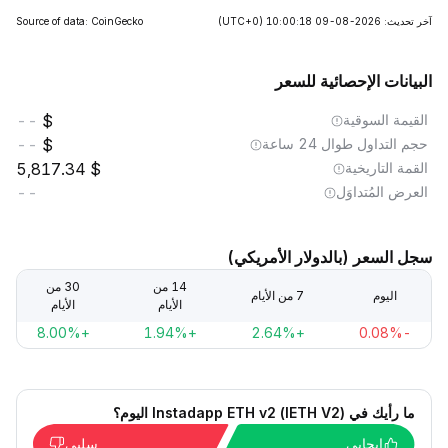
آخر تحديث: 2026-08-09 10:00:18
(UTC+0)
Source of data: CoinGecko
البيانات الإحصائية للسعر
القيمة السوقية
--
حجم التداول طوال 24 ساعة
--
القمة التاريخية
5,817.34
العرض المُتداوَل
--
سجل السعر (بالدولار الأمريكي)
14 من
30 من
اليوم
7 من الأيام
الأيام
الأيام
+8.00%
+1.94%
+2.64%
-0.08%
ما رأيك في Instadapp ETH v2 (IETH V2) اليوم؟
إيجابي
سلبي