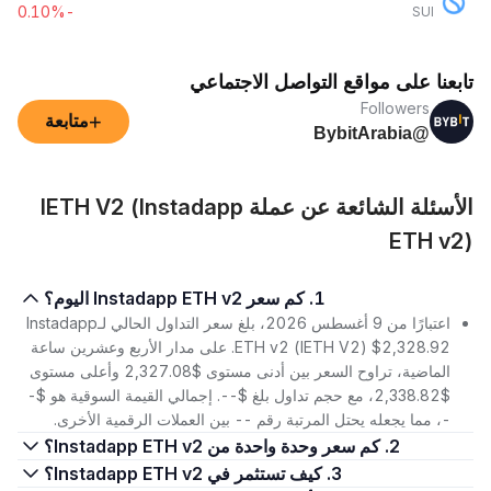
-0.10%
SUI
تابعنا على مواقع التواصل الاجتماعي
Followers
+
متابعة
@BybitArabia
الأسئلة الشائعة عن عملة IETH V2 (Instadapp
ETH v2)
1. كم سعر Instadapp ETH v2 اليوم؟
اعتبارًا من 9 أغسطس 2026، بلغ سعر التداول الحالي لـInstadapp
ETH v2 (IETH V2) $2,328.92. على مدار الأربع وعشرين ساعة
الماضية، تراوح السعر بين أدنى مستوى $2,327.08 وأعلى مستوى
$2,338.82، مع حجم تداول بلغ $--. إجمالي القيمة السوقية هو $-
-، مما يجعله يحتل المرتبة رقم -- بين العملات الرقمية الأخرى.
2. كم سعر وحدة واحدة من Instadapp ETH v2؟
3. كيف تستثمر في Instadapp ETH v2؟