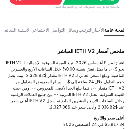
ملاحظة: تُعرَض هذه المعلومات كمرجع للاسترشاد فقط.
لمحة عامة
الأخبار
الترتيب
وسائل التواصل الاجتماعي
الأسئلة الشائعة
ملخص أسعار IETH V2 المباشر
اعتبارًا من 9 أغسطس 2026، تبلغ القيمة السوقية الإجمالية لـ IETH V2
نحو $--، ما يمثل تغيرًا بنسبة 0.00% خلال الساعات الأربع والعشرين
الماضية. ويبلغ السعر الحالي لـ IETH V2 مقدار $2,328.92، بينما يصل
حجم التداول خلال 24 ساعة إلى $--. ويبلغ المعروض المتداول من
IETH V2 مقدار --، فيما يبلغ الحد الأقصى للمعروض --. ومن حيث
القيمة السوقية، تحتل IETH V2 المرتبة -- بين جميع العملات الرقمية.
وخلال الساعات الأربع والعشرين الماضية، سجل IETH V2 أعلى سعر
عند $2,338.82 وأدنى سعر عند $2,327.08.
أعلى سعر والتّاريخ
$5,817.34 في 24 أغسطس 2025