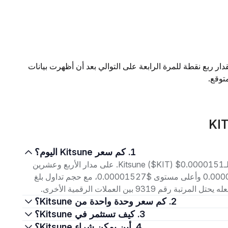
ار ربع نقطة للمرة الرابعة على التوالي بعد أن أظهرت بيانات
توقع.
1. كم سعر Kitsune اليوم؟
اعتبارًا من 6 أغسطس 2026، بلغ سعر التداول الحالي لـKitsune ($KIT) $0.0000151. على مدار الأربع وعشرين
ساعة الماضية، تراوح السعر بين أدنى مستوى $0.00001505 وأعلى مستوى $0.00001527، مع حجم تداول بلغ
2. كم سعر وحدة واحدة من Kitsune؟
3. كيف تستثمر في Kitsune؟
4. أين يمكن شراء Kitsune؟