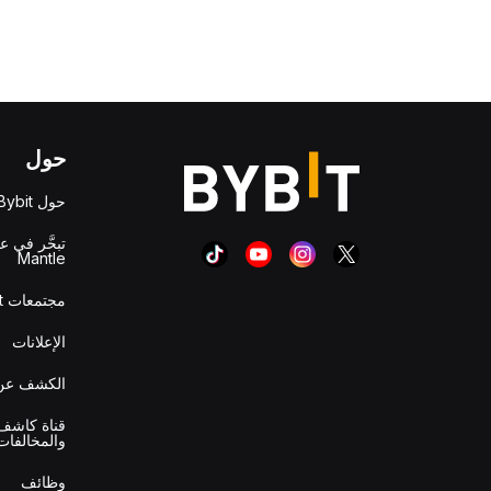
حول
حول Bybit
تبحَّر في ع
Mantle
مجتمعات Bybit
الإعلانات
الكشف عن 
قناة كاشف 
والمخالفات
وظائف