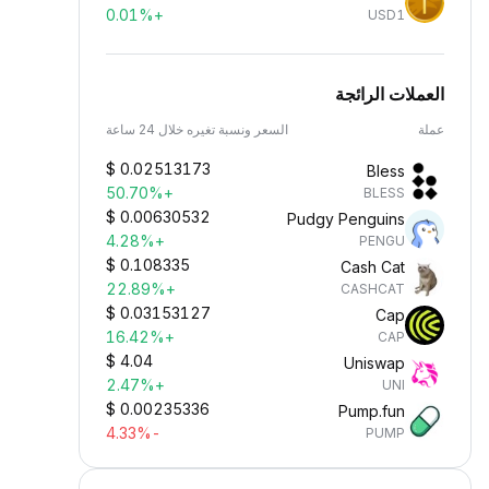
+0.01%
USD1
العملات الرائجة
عملة
السعر ونسبة تغيره خلال 24 ساعة
$
0.02513173
Bless
+50.70%
BLESS
$
0.00630532
Pudgy Penguins
+4.28%
PENGU
$
0.108335
Cash Cat
+22.89%
CASHCAT
$
0.03153127
Cap
+16.42%
CAP
$
4.04
Uniswap
+2.47%
UNI
$
0.00235336
Pump.fun
-4.33%
PUMP