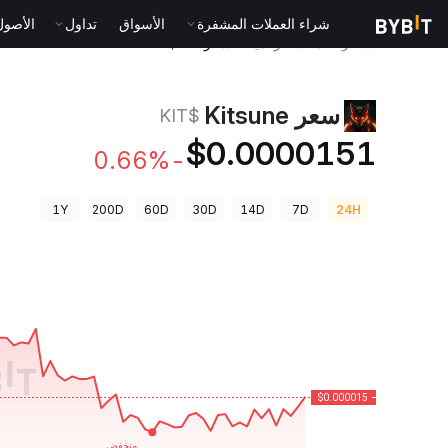
شراء العملات المشفرة
الأسواق
تداول
الأصول الت
أسعار العملات الرقمية
سعر Kitsune $KIT
سعر Kitsune
$KIT
$0.0000151
-0.66%
1Y
200D
60D
30D
14D
7D
24H