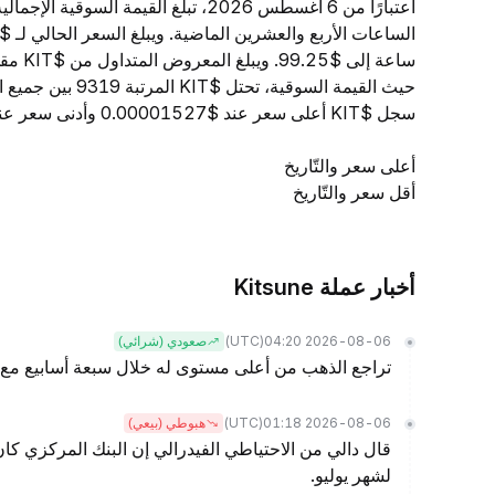
حيث القيمة السوقي
سجل $KIT أعلى سعر عند $0.00001527 وأدنى سعر عند $0.00001505.
أعلى سعر والتّاريخ
أقل سعر والتّاريخ
أخبار عملة Kitsune
(UTC)
2026-08-06 04:20
صعودي (شرائي)
تراجع الذهب من أعلى مستوى له خلال سبعة أسابيع مع معاناة 
(UTC)
2026-08-06 01:18
هبوطي (بيعي)
قال دالي من الاحتياطي الفيدرالي إن البنك المركزي كا
لشهر يوليو.