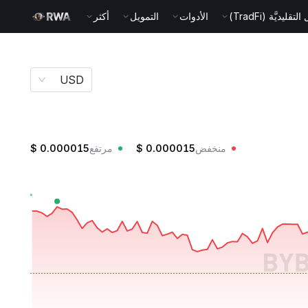
قليديَّة (TradFi)
الأدوات
التمويل
أكثر
USD
منخفض
0.000015
$
مرتفع
0.000015
$