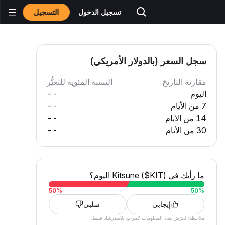
التسجيل
تسجيل الدخول
سجل السعر (بالدولار الأمريكي)
مقارنة التاريخ
النسبة المئوية للتغيُّر
اليوم
--
7 من الأيام
--
14 من الأيام
--
30 من الأيام
--
ما رأيك في Kitsune ($KIT) اليوم؟
50
%
50
%
إيجابي
سلبي
ملاحظة: تُعرَض هذه المعلومات كمرجع للاسترشاد فقط.