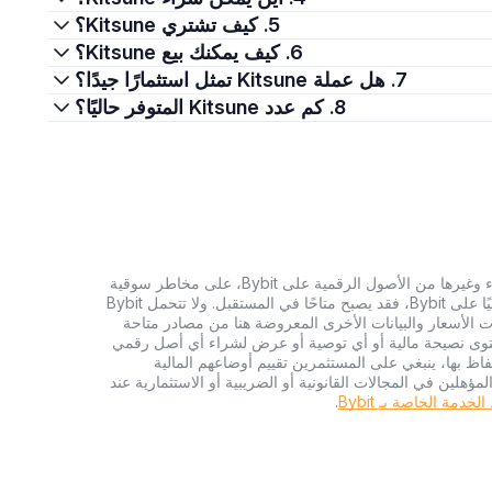
5. كيف تشتري Kitsune؟
6. كيف يمكنك بيع Kitsune؟
7. هل عملة Kitsune تمثل استثمارًا جيدًا؟
8. كم عدد Kitsune المتوفر حاليًا؟
تنطوي الاستثمارات في العملات الرقمية، بما في ذلك شراء وغيرها من الأصول الرقمية على Bybit، على مخاطر سوقية
كبيرة. وإذا لم يكن الأصل الرقمي الذي تبحث عنه متاحًا حاليًا على Bybit، فقد يصبح متاحًا في المستقبل. ولا تتحمل Bybit
 الأسعار والبيانات الأخرى المعروضة هنا من مصادر متاحة
المحتوى نصيحة مالية أو أي توصية أو عرض لشراء أي أصل رقمي
تفاظ بها، ينبغي على المستثمرين تقييم أوضاعهم المالية
ؤهلين في المجالات القانونية أو الضريبية أو الاستثمارية عند
دمة الخاصة بـ Bybit
.