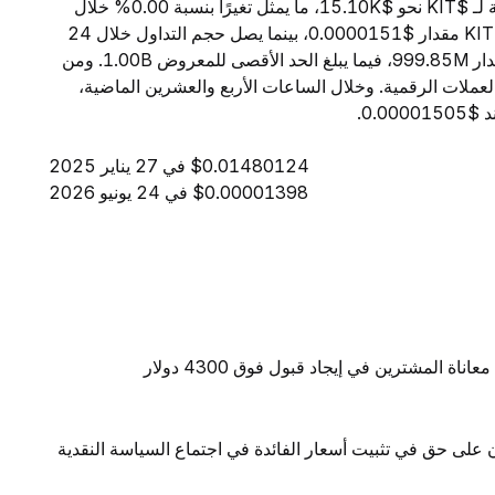
اعتبارًا من 6 أغسطس 2026، تبلغ القيمة السوقية الإجمالية لـ $KIT نحو $15.10K، ما يمثل تغيرًا بنسبة 0.00% خلال
الساعات الأربع والعشرين الماضية. ويبلغ السعر الحالي لـ $KIT مقدار $0.0000151، بينما يصل حجم التداول خلال 24
ساعة إلى $99.25. ويبلغ المعروض المتداول من $KIT مقدار 999.85M، فيما يبلغ الحد الأقصى للمعروض 1.00B. ومن
ة، تحتل $KIT المرتبة 9319 بين جميع العملات الرقمية. وخلال الساعات الأربع والعشرين الماضية،
$0.01480124 في 27 يناير 2025
$0.00001398 في 24 يونيو 2026
المشترين في إيجاد قبول فوق 4300 دولار
ن على حق في تثبيت أسعار الفائدة في اجتماع السياسة النقدية