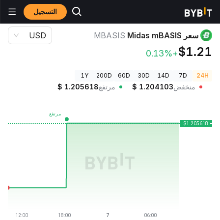
التسجيل
أسعار العملات الرقمية
سعر Midas mBASIS MBASIS
سعر Midas mBASIS
MBASIS
USD
$1.21
+0.13%
1Y
200D
60D
30D
14D
7D
24H
منخفض
1.204103
$
مرتفع
1.205618
$