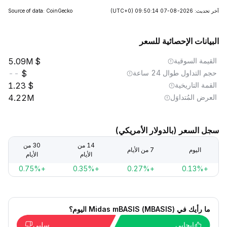
آخر تحديث: 2026-08-07 09:50:14
(UTC+0)
Source of data: CoinGecko
البيانات الإحصائية للسعر
القيمة السوقية
5.09M
حجم التداول طوال 24 ساعة
--
القمة التاريخية
1.23
العرض المُتداوَل
4.22M
سجل السعر (بالدولار الأمريكي)
14 من
30 من
اليوم
7 من الأيام
الأيام
الأيام
+0.75%
+0.35%
+0.27%
+0.13%
ما رأيك في Midas mBASIS (MBASIS) اليوم؟
إيجابي
سلبي