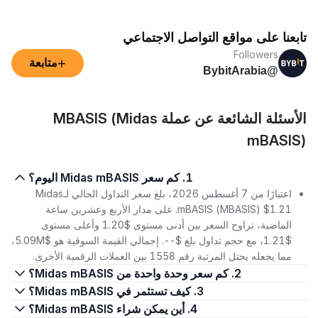
تابعنا على مواقع التواصل الاجتماعي
Followers
+
متابعة
@BybitArabia
الأسئلة الشائعة عن عملة MBASIS (Midas
mBASIS)
1. كم سعر Midas mBASIS اليوم؟
اعتبارًا من 7 أغسطس 2026، بلغ سعر التداول الحالي لـMidas
mBASIS (MBASIS) $1.21. على مدار الأربع وعشرين ساعة
الماضية، تراوح السعر بين أدنى مستوى $1.20 وأعلى مستوى
$1.21، مع حجم تداول بلغ $--. إجمالي القيمة السوقية هو $5.09M،
مما يجعله يحتل المرتبة رقم 1558 بين العملات الرقمية الأخرى.
2. كم سعر وحدة واحدة من Midas mBASIS؟
3. كيف تستثمر في Midas mBASIS؟
4. أين يمكن شراء Midas mBASIS؟