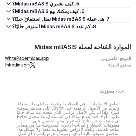
5. كيف تشتري Midas mBASIS؟
6. كيف يمكنك بيع Midas mBASIS؟
7. هل عملة Midas mBASIS تمثل استثمارًا جيدًا؟
8. كم عدد Midas mBASIS المتوفر حاليًا؟
الموارد المُتاحة لعملة Midas mBASIS
الموقع الإلكتروني
midas.app
WhitePaper
مجتمع العملة
linkedin.com
إخلاء مسؤولية
تنطوي الاستثمارات في العملات الرقمية، بما في ذلك شراء
وغيرها من الأصول الرقمية على Bybit، على مخاطر سوقية
كبيرة. وإذا لم يكن الأصل الرقمي الذي تبحث عنه متاحًا حاليًا
على Bybit، فقد يصبح متاحًا في المستقبل. ولا تتحمل Bybit
أي مسؤولية عن نتائج الاستثمار. ويتم الحصول على
معلومات الأسعار والبيانات الأخرى المعروضة هنا من مصادر
متاحة للعامة، وتُقدَّم لأغراض معلوماتية فقط. ولا يُشكّل هذا
المحتوى نصيحة مالية أو أي توصية أو عرض لشراء أي أصل