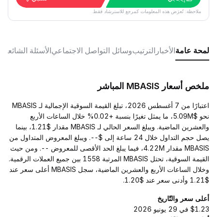
ملاحظة: تُعرَض هذه المعلومات كمرجع للاسترشاد فقط.
لمحة عامة
الأخبار
الترتيب
وسائل التواصل الاجتماعي
الأسئلة الشائعة
ملخص أسعار MBASIS المباشر
اعتبارًا من 7 أغسطس 2026، تبلغ القيمة السوقية الإجمالية لـ MBASIS
نحو $5.09M، ما يمثل تغيرًا بنسبة +0.02% خلال الساعات الأربع
والعشرين الماضية. ويبلغ السعر الحالي لـ MBASIS مقدار $1.21، بينما
يصل حجم التداول خلال 24 ساعة إلى $--. ويبلغ المعروض المتداول من
MBASIS مقدار 4.22M، فيما يبلغ الحد الأقصى للمعروض --. ومن حيث
القيمة السوقية، تحتل MBASIS المرتبة 1558 بين جميع العملات الرقمية.
وخلال الساعات الأربع والعشرين الماضية، سجل MBASIS أعلى سعر عند
$1.21 وأدنى سعر عند $1.20.
أعلى سعر والتّاريخ
$1.23 في 29 يونيو 2026