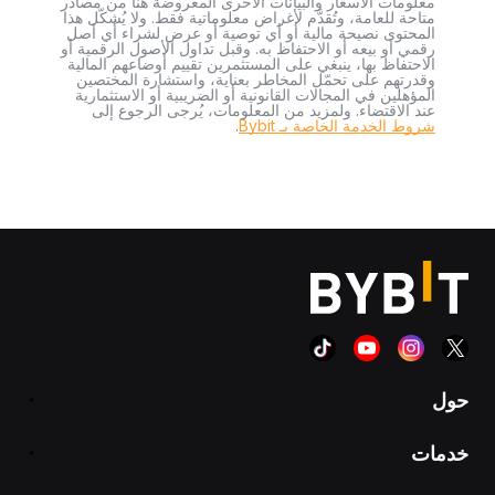
معلومات الأسعار والبيانات الأخرى المعروضة هنا من مصادر
متاحة للعامة، وتُقدَّم لأغراض معلوماتية فقط. ولا يُشكّل هذا
المحتوى نصيحة مالية أو أي توصية أو عرض لشراء أي أصل
رقمي أو بيعه أو الاحتفاظ به. وقبل تداول الأصول الرقمية أو
الاحتفاظ بها، ينبغي على المستثمرين تقييم أوضاعهم المالية
وقدرتهم على تحمّل المخاطر بعناية، واستشارة المختصين
المؤهلين في المجالات القانونية أو الضريبية أو الاستثمارية
عند الاقتضاء. ولمزيد من المعلومات، يُرجى الرجوع إلى
شروط الخدمة الخاصة بـ Bybit
.
حول
خدمات