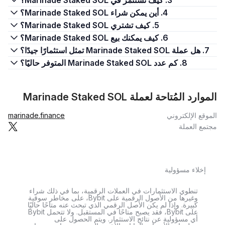
3. كيف تستثمر في Marinade Staked SOL؟
4. أين يمكن شراء Marinade Staked SOL؟
5. كيف تشتري Marinade Staked SOL؟
6. كيف يمكنك بيع Marinade Staked SOL؟
7. هل عملة Marinade Staked SOL تمثل استثمارًا جيدًا؟
8. كم عدد Marinade Staked SOL المتوفر حاليًا؟
الموارد المُتاحة لعملة Marinade Staked SOL
الموقع الإلكتروني
marinade.finance
مجتمع العملة
إخلاء مسؤولية
تنطوي الاستثمارات في العملات الرقمية، بما في ذلك شراء
وغيرها من الأصول الرقمية على Bybit، على مخاطر سوقية
كبيرة. وإذا لم يكن الأصل الرقمي الذي تبحث عنه متاحًا حاليًا
على Bybit، فقد يصبح متاحًا في المستقبل. ولا تتحمل Bybit
أي مسؤولية عن نتائج الاستثمار. ويتم الحصول على