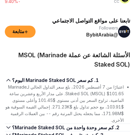
-9.40%
CC
تابعنا على مواقع التواصل الاجتماعي
Followers
+
متابعة
@BybitArabia
الأسئلة الشائعة عن عملة MSOL (Marinade
Staked SOL)
1. كم سعر Marinade Staked SOL اليوم؟
اعتبارًا من 7 أغسطس 2026، بلغ سعر التداول الحالي لـMarinade
Staked SOL (MSOL) $101.65. على مدار الأربع وعشرين ساعة
الماضية، تراوح السعر بين أدنى مستوى $101.45 وأعلى مستوى
$103.91، مع حجم تداول بلغ $271.23K. إجمالي القيمة السوقية هو
$171.98M، مما يجعله يحتل المرتبة رقم -- بين العملات الرقمية
الأخرى.
2. كم سعر وحدة واحدة من Marinade Staked SOL؟