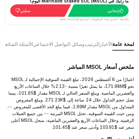
ما رأيك في Marinade Staked SOL (MSOL) اليوم؟
إيجابي
سلبي
ملاحظة: تُعرَض هذه المعلومات كمرجع للاسترشاد فقط.
لمحة عامة
الأخبار
الترتيب
وسائل التواصل الاجتماعي
الأسئلة الشائعة
ملخص أسعار MSOL المباشر
اعتبارًا من 6 أغسطس 2026، تبلغ القيمة السوقية الإجمالية لـ MSOL
نحو $171.98M، ما يمثل تغيرًا بنسبة -2.13% خلال الساعات الأربع
والعشرين الماضية. ويبلغ السعر الحالي لـ MSOL مقدار $101.65، بينما
يصل حجم التداول خلال 24 ساعة إلى $271.23K. ويبلغ المعروض
المتداول من MSOL مقدار 1.69M، فيما يبلغ الحد الأقصى للمعروض --.
ومن حيث القيمة السوقية، تحتل MSOL المرتبة -- بين جميع العملات
الرقمية. وخلال الساعات الأربع والعشرين الماضية، سجل MSOL أعلى
سعر عند $103.91 وأدنى سعر عند $101.45.
أعلى سعر والتّاريخ