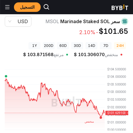
التسجيل
أسعار العملات الرقمية
سعر Marinade Staked SOL MSOL
سعر Marinade Staked SOL
MSOL
USD
$101.65
-2.10%
1Y
200D
60D
30D
14D
7D
24H
منخفض
101.306070
$
مرتفع
103.871568
$