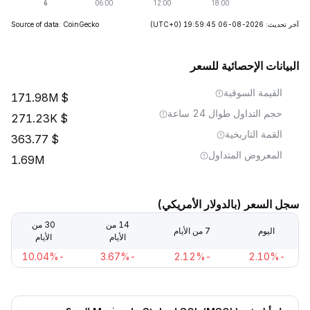
آخر تحديث: 2026-08-06 19:59:45
(UTC+0)
Source of data: CoinGecko
البيانات الإحصائية للسعر
القيمة السوقية
171.98M
حجم التداول طوال 24 ساعة
271.23K
القمة التاريخية
363.77
المعروض المتداول
1.69M
سجل السعر (بالدولار الأمريكي)
14 من
30 من
اليوم
7 من الأيام
الأيام
الأيام
-10.04%
-3.67%
-2.12%
-2.10%