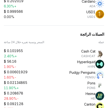
$
0.202019
Cardano
+6.30%
ADA
$
0.999566
USD1
0.00%
USD1
العملات الرائجة
عملة
السعر ونسبة تغيره خلال 24 ساعة
$
0.101955
Cash Cat
+2.40%
CASHCAT
$
56.16
Hyperliquid
-1.90%
HYPE
$
0.00601929
Pudgy Penguins
-1.60%
PENGU
$
0.02134865
Pons
+11.90%
PONS
$
0.208678
Heima
-28.90%
HEI
$
0.092128
Canton