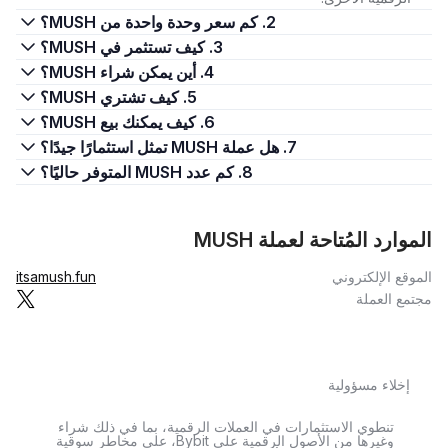
2. كم سعر وحدة واحدة من MUSH؟
3. كيف تستثمر في MUSH؟
4. أين يمكن شراء MUSH؟
5. كيف تشتري MUSH؟
6. كيف يمكنك بيع MUSH؟
7. هل عملة MUSH تمثل استثمارًا جيدًا؟
8. كم عدد MUSH المتوفر حاليًا؟
الموارد المُتاحة لعملة MUSH
الموقع الإلكتروني
itsamush.fun
مجتمع العملة
إخلاء مسؤولية
تنطوي الاستثمارات في العملات الرقمية، بما في ذلك شراء
وغيرها من الأصول الرقمية على Bybit، على مخاطر سوقية