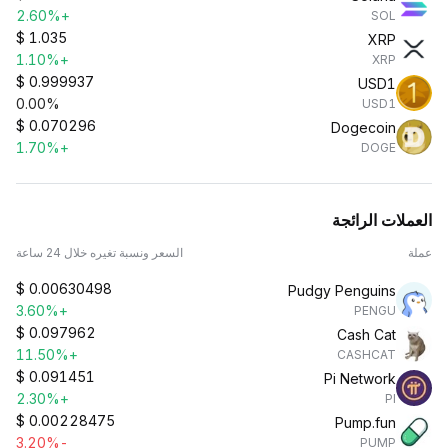
+2.60%
SOL
$
1.035
XRP
+1.10%
XRP
$
0.999937
USD1
0.00%
USD1
$
0.070296
Dogecoin
+1.70%
DOGE
العملات الرائجة
عملة
السعر ونسبة تغيره خلال 24 ساعة
$
0.00630498
Pudgy Penguins
+3.60%
PENGU
$
0.097962
Cash Cat
+11.50%
CASHCAT
$
0.091451
Pi Network
+2.30%
PI
$
0.00228475
Pump.fun
-3.20%
PUMP