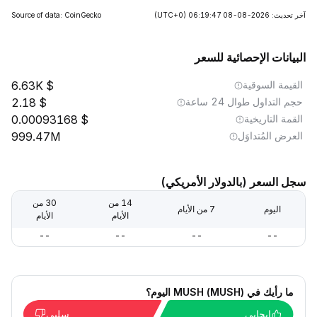
آخر تحديث: 2026-08-08 06:19:47
(UTC+0)
Source of data: CoinGecko
البيانات الإحصائية للسعر
القيمة السوقية
6.63K
حجم التداول طوال 24 ساعة
2.18
القمة التاريخية
0.00093168
العرض المُتداوَل
999.47M
سجل السعر (بالدولار الأمريكي)
14 من
30 من
اليوم
7 من الأيام
الأيام
الأيام
--
--
--
--
ما رأيك في MUSH (MUSH) اليوم؟
إيجابي
سلبي