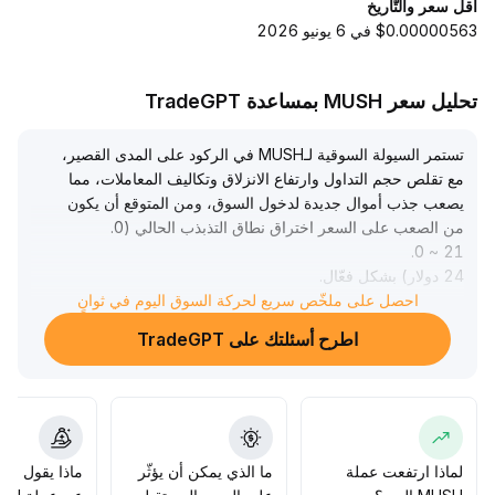
أقل سعر والتّاريخ
$0.00000563 في 6 يونيو 2026
تحليل سعر MUSH بمساعدة TradeGPT
تستمر السيولة السوقية لـMUSH في الركود على المدى القصير،
مع تقلص حجم التداول وارتفاع الانزلاق وتكاليف المعاملات، مما
يصعب جذب أموال جديدة لدخول السوق، ومن المتوقع أن يكون
من الصعب على السعر اختراق نطاق التذبذب الحالي (0
.
.
21 ~ 0
24 دولار) بشكل فعّال
.
احصل على ملخّص سريع لحركة السوق اليوم في ثوانٍ
على المدى المتوسط والطويل، تتركز تفضيلات رأس المال حول
السرديات الكلية على المدى الطويل، في حين أن سيولة MUSH
اطرح أسئلتك على TradeGPT
مركّزة للغاية ويفتقر المشروع إلى توسيع سيناريوهات التطبيق،
مما يحد من دافع إعادة تقويم القيمة
.
نصيحة التداول: تجنب استراتيجيات التداول قصيرة المدى عالية
التدوير؛ والتركيز على المدى المتوسط والطويل على بناء النظام
البيئي، وتوسيع السرديات، وتعزيز قدرة التحوط الكلية في التنفيذ
العملي، وإلا سيظل زخم الصعود محدوداً
.
لماذا ارتفعت عملة
ما الذي يمكن أن يؤثّر
ماذا يقول الم