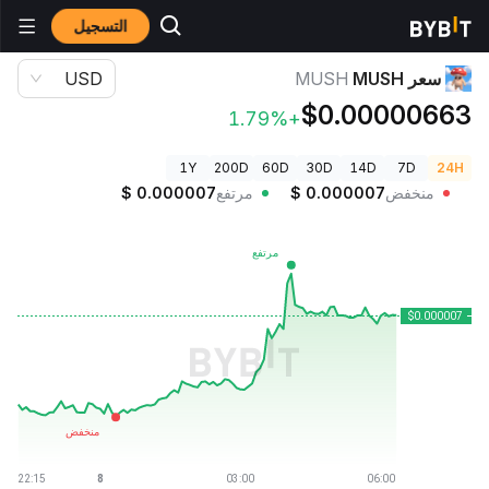
التسجيل
أسعار العملات الرقمية
سعر MUSH MUSH
سعر MUSH
MUSH
USD
$0.00000663
+1.79%
1Y
200D
60D
30D
14D
7D
24H
منخفض
0.000007
$
مرتفع
0.000007
$