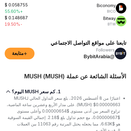
$
0.058755
Biconomy
+55.60%
BICO
$
0.148687
Bitway
-19.50%
BTW
تابعنا على مواقع التواصل الاجتماعي
Followers
+
متابعة
@BybitArabia
الأسئلة الشائعة عن عملة MUSH (MUSH)
1. كم سعر MUSH اليوم؟
اعتبارًا من 8 أغسطس 2026، بلغ سعر التداول الحالي لـMUSH
(MUSH) $0.00000663. على مدار الأربع وعشرين ساعة الماضية،
تراوح السعر بين أدنى مستوى $0.00000654 وأعلى مستوى
$0.00000667، مع حجم تداول بلغ $2.18. إجمالي القيمة السوقية
هو $6.63K، مما يجعله يحتل المرتبة رقم 11063 بين العملات
الرقمية الأخرى.