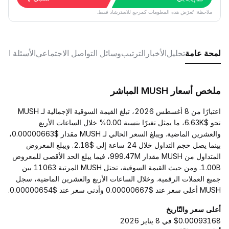
ملاحظة: تُعرَض هذه المعلومات كمرجع للاسترشاد فقط.
لمحة عامة
تحليل
الأخبار
الترتيب
وسائل التواصل الاجتماعي
الأسئلة الش
ملخص أسعار MUSH المباشر
اعتبارًا من 8 أغسطس 2026، تبلغ القيمة السوقية الإجمالية لـ MUSH
نحو $6.63K، ما يمثل تغيرًا بنسبة 0.00% خلال الساعات الأربع
والعشرين الماضية. ويبلغ السعر الحالي لـ MUSH مقدار $0.00000663،
بينما يصل حجم التداول خلال 24 ساعة إلى $2.18. ويبلغ المعروض
المتداول من MUSH مقدار 999.47M، فيما يبلغ الحد الأقصى للمعروض
1.00B. ومن حيث القيمة السوقية، تحتل MUSH المرتبة 11063 بين
جميع العملات الرقمية. وخلال الساعات الأربع والعشرين الماضية، سجل
MUSH أعلى سعر عند $0.00000667 وأدنى سعر عند $0.00000654.
أعلى سعر والتّاريخ
$0.00093168 في 8 يناير 2026