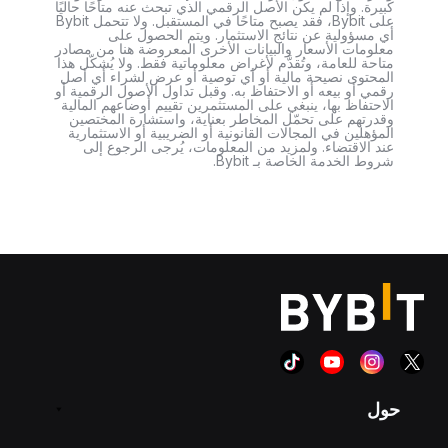
كبيرة. وإذا لم يكن الأصل الرقمي الذي تبحث عنه متاحًا حاليًا
على Bybit، فقد يصبح متاحًا في المستقبل. ولا تتحمل Bybit
أي مسؤولية عن نتائج الاستثمار. ويتم الحصول على
معلومات الأسعار والبيانات الأخرى المعروضة هنا من مصادر
متاحة للعامة، وتُقدَّم لأغراض معلوماتية فقط. ولا يُشكّل هذا
المحتوى نصيحة مالية أو أي توصية أو عرض لشراء أي أصل
رقمي أو بيعه أو الاحتفاظ به. وقبل تداول الأصول الرقمية أو
الاحتفاظ بها، ينبغي على المستثمرين تقييم أوضاعهم المالية
وقدرتهم على تحمّل المخاطر بعناية، واستشارة المختصين
المؤهلين في المجالات القانونية أو الضريبية أو الاستثمارية
عند الاقتضاء. ولمزيد من المعلومات، يُرجى الرجوع إلى
شروط الخدمة الخاصة بـ Bybit.
حول