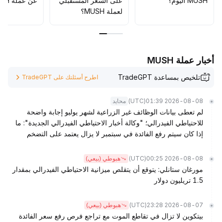
MUSH اليوم؟
على السعر المستقبلي
عن عملة MUSH؟
لعملة MUSH؟
أخبار عملة MUSH
تلخيص بمساعدة TradeGPT
اطرح أسئلتك على TradeGPT
(UTC)
2026-08-08 01:39
محايد
لم تعطى بيانات الوظائف غير الزراعية لشهر يوليو إجابة واضحة
للاحتياطي الفيدرالي؛ "وكالة أخبار الاحتياطي الفيدرالي الجديدة": ما
إذا كان سيتم رفع الفائدة في سبتمبر لا يزال يعتمد على التضخم
(UTC)
2026-08-08 00:25
هبوطي (بيعي)
مورغان ستانلي: يتوقع أن يتقلص ميزانية الاحتياطي الفيدرالي بمقدار
1.5 تريليون دولار
(UTC)
2026-08-07 23:28
هبوطي (بيعي)
بيتكوين لا تزال في تقاطع الموت مع تراجع فرص رفع سعر الفائدة