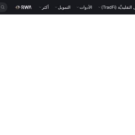
قليديَّة (TradFi)
الأدوات
التمويل
أكثر