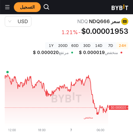
التسجيل
أسعار العملات الرقمية
سعر NDQ666 NDQ
سعر NDQ666
NDQ
USD
$0.00001953
-1.21%
1Y
200D
60D
30D
14D
7D
24H
منخفض
0.000019
$
مرتفع
0.000020
$