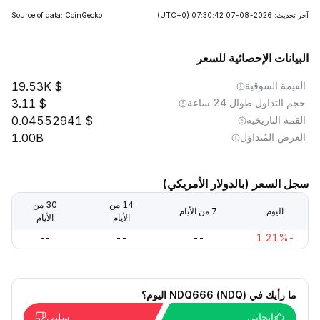
آخر تحديث: 2026-08-07 07:30:42
(UTC+0)
Source of data: CoinGecko
البيانات الإحصائية للسعر
القيمة السوقية
19.53K
حجم التداول طوال 24 ساعة
3.11
القمة التاريخية
0.04552941
العرض المُتداوَل
1.00B
سجل السعر (بالدولار الأمريكي)
14 من
30 من
اليوم
7 من الأيام
الأيام
الأيام
--
--
--
-1.21%
ما رأيك في NDQ666 (NDQ) اليوم؟
إيجابي
سلبي