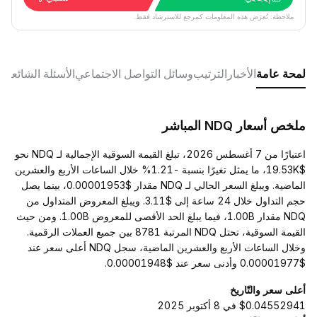
ملاحظة: تُعرَض هذه المعلومات كمرجع للاسترشاد فقط.
لمحة عامة
الأخبار
الترتيب
وسائل التواصل الاجتماعي
الأسئلة الشائعة
ملخص أسعار NDQ المباشر
اعتبارًا من 7 أغسطس 2026، تبلغ القيمة السوقية الإجمالية لـ NDQ نحو
$19.53K، ما يمثل تغيرًا بنسبة -1.21% خلال الساعات الأربع والعشرين
الماضية. ويبلغ السعر الحالي لـ NDQ مقدار $0.00001953، بينما يصل
حجم التداول خلال 24 ساعة إلى $3.11. ويبلغ المعروض المتداول من
NDQ مقدار 1.00B، فيما يبلغ الحد الأقصى للمعروض 1.00B. ومن حيث
القيمة السوقية، تحتل NDQ المرتبة 8781 بين جميع العملات الرقمية.
وخلال الساعات الأربع والعشرين الماضية، سجل NDQ أعلى سعر عند
$0.00001977 وأدنى سعر عند $0.00001948.
أعلى سعر والتّاريخ
$0.04552941 في 8 أكتوبر 2025