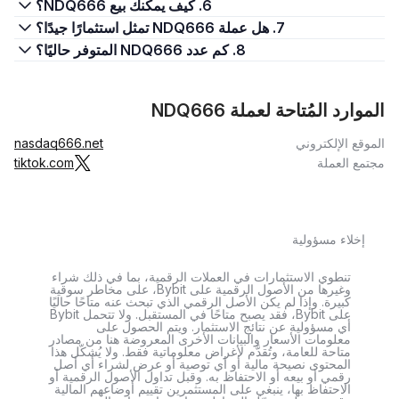
6. كيف يمكنك بيع NDQ666؟
7. هل عملة NDQ666 تمثل استثمارًا جيدًا؟
8. كم عدد NDQ666 المتوفر حاليًا؟
الموارد المُتاحة لعملة NDQ666
الموقع الإلكتروني
nasdaq666.net
مجتمع العملة
tiktok.com
إخلاء مسؤولية
تنطوي الاستثمارات في العملات الرقمية، بما في ذلك شراء
وغيرها من الأصول الرقمية على Bybit، على مخاطر سوقية
كبيرة. وإذا لم يكن الأصل الرقمي الذي تبحث عنه متاحًا حاليًا
على Bybit، فقد يصبح متاحًا في المستقبل. ولا تتحمل Bybit
أي مسؤولية عن نتائج الاستثمار. ويتم الحصول على
معلومات الأسعار والبيانات الأخرى المعروضة هنا من مصادر
متاحة للعامة، وتُقدَّم لأغراض معلوماتية فقط. ولا يُشكّل هذا
المحتوى نصيحة مالية أو أي توصية أو عرض لشراء أي أصل
رقمي أو بيعه أو الاحتفاظ به. وقبل تداول الأصول الرقمية أو
الاحتفاظ بها، ينبغي على المستثمرين تقييم أوضاعهم المالية