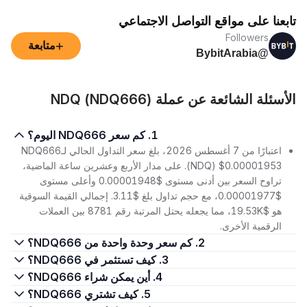
تابعنا على مواقع التواصل الاجتماعي
Followers
+
متابعة
@BybitArabia
الأسئلة الشائعة عن عملة NDQ (NDQ666)
1. كم سعر NDQ666 اليوم؟
اعتبارًا من 7 أغسطس 2026، بلغ سعر التداول الحالي لـNDQ666
(NDQ) $0.00001953. على مدار الأربع وعشرين ساعة الماضية،
تراوح السعر بين أدنى مستوى $0.00001948 وأعلى مستوى
$0.00001977، مع حجم تداول بلغ $3.11. إجمالي القيمة السوقية
هو $19.53K، مما يجعله يحتل المرتبة رقم 8781 بين العملات
الرقمية الأخرى.
2. كم سعر وحدة واحدة من NDQ666؟
3. كيف تستثمر في NDQ666؟
4. أين يمكن شراء NDQ666؟
5. كيف تشتري NDQ666؟