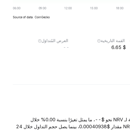
Source of data: CoinGecko
القمة التاريخية
العرض المُتداوَل
--
6.65
اعتبارًا من 8 أغسطس 2026، تبلغ القيمة السوقية الإجمالية لـ NRV نحو $--، ما يمثل تغيرًا بنسبة 0.00% خلال
الساعات الأربع والعشرين الماضية. ويبلغ السعر الحالي لـ NRV مقدار $0.00040938، بينما يصل حجم التداول خلال 24