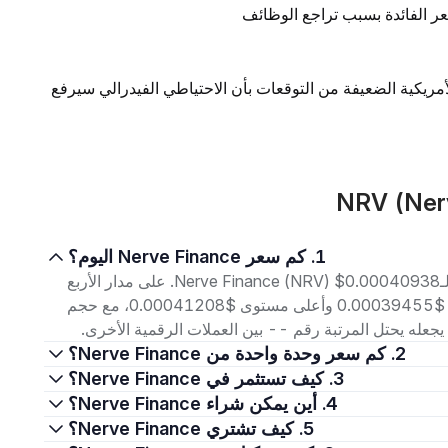
ر الفائدة بسبب تراجع الوظائف
لأمريكية الضعيفة من التوقعات بأن الاحتياطي الفيدرالي سيرفع
1. كم سعر Nerve Finance اليوم؟
اعتبارًا من 8 أغسطس 2026، بلغ سعر التداول الحالي لـNerve Finance (NRV) $0.00040938. على مدار الأربع
وعشرين ساعة الماضية، تراوح السعر بين أدنى مستوى $0.00039455 وأعلى مستوى $0.00041208، مع حجم
2. كم سعر وحدة واحدة من Nerve Finance؟
3. كيف تستثمر في Nerve Finance؟
4. أين يمكن شراء Nerve Finance؟
5. كيف تشتري Nerve Finance؟