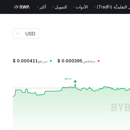
قليديَّة (TradFi)
الأدوات
التمويل
أكثر
USD
منخفض
0.000395
$
مرتفع
0.000411
$