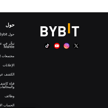
حول
حول Bybit
تبحَّر في ع
Mantle
مجتمعات Bybit
الإعلانات
الكشف عن 
قناة كاشف 
والمخالفات
وظائف
الحساب ال