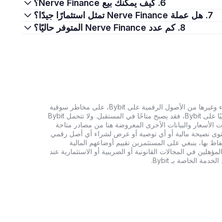
6. كيف يمكنك بيع Nerve Finance؟
7. هل عملة Nerve Finance تمثل استثمارًا جيدًا؟
8. كم عدد Nerve Finance المتوفر حاليًا؟
تنطوي الاستثمارات في العملات الرقمية، بما في ذلك شراء وغيرها من الأصول الرقمية على Bybit، على مخاطر سوقية
كبيرة. وإذا لم يكن الأصل الرقمي الذي تبحث عنه متاحًا حاليًا على Bybit، فقد يصبح متاحًا في المستقبل. ولا تتحمل Bybit
 الأسعار والبيانات الأخرى المعروضة هنا من مصادر متاحة
المحتوى نصيحة مالية أو أي توصية أو عرض لشراء أي أصل رقمي
تفاظ بها، ينبغي على المستثمرين تقييم أوضاعهم المالية
ؤهلين في المجالات القانونية أو الضريبية أو الاستثمارية عند
ة الخاصة بـ Bybit.