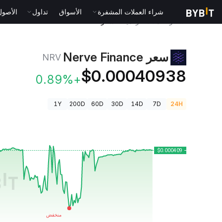
شراء العملات المشفرة
الأسواق
تداول
الأصول الت
أسعار العملات الرقمية
سعر Nerve Finance NRV
سعر Nerve Finance
NRV
$0.00040938
+0.89%
1Y
200D
60D
30D
14D
7D
24H