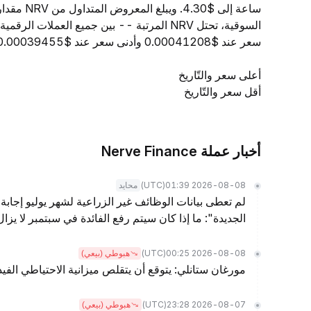
ساعة إلى 
سعر عند $0.00041208 وأدنى سعر عند $0.00039455.
أعلى سعر والتّاريخ
أقل سعر والتّاريخ
أخبار عملة Nerve Finance
(UTC)
2026-08-08 01:39
محايد
لم تعطى بيانات الوظائف غير الزراعية لشهر يوليو إجابة 
الجديدة": ما إذا كان سيتم رفع الفائدة في سبتمبر لا يز
(UTC)
2026-08-08 00:25
هبوطي (بيعي)
مورغان ستانلي: يتوقع أن يتقلص ميزانية الاحتياطي الفيدرالي بمقدار .5
(UTC)
2026-08-07 23:28
هبوطي (بيعي)