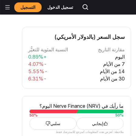
التسجيل
تسجيل الدخول
سجل السعر (بالدولار الأمريكي)
مقارنة التاريخ
النسبة المئوية للتغيُّر
اليوم
+0.89%
7 من الأيام
-4.07%
14 من الأيام
-5.55%
30 من الأيام
-6.31%
ما رأيك في Nerve Finance (NRV) اليوم؟
50
%
50
%
إيجابي
سلبي
ملاحظة: تُعرَض هذه المعلومات كمرجع للاسترشاد فقط.