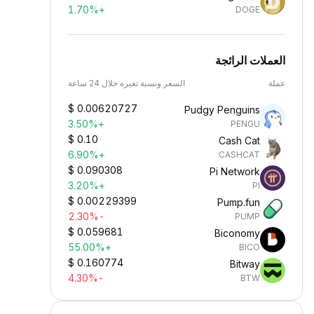
+1.70%
DOGE
العملات الرائجة
عملة
السعر ونسبة تغيره خلال 24 ساعة
$
0.00620727
Pudgy Penguins
+3.50%
PENGU
$
0.10
Cash Cat
+6.90%
CASHCAT
$
0.090308
Pi Network
+3.20%
PI
$
0.00229399
Pump.fun
-2.30%
PUMP
$
0.059681
Biconomy
+55.00%
BICO
$
0.160774
Bitway
-4.30%
BTW