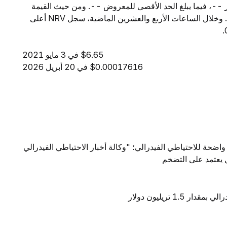
$4.30. ويبلغ المعروض المتداول من NRV مقدار --، فيما يبلغ الحد الأقصى للمعروض --. ومن حيث القيمة
السوقية، تحتل NRV المرتبة -- بين جميع العملات الرقمية. وخلال الساعات الأربع والعشرين الماضية، سجل NRV أعلى
$6.65 في 3 مايو 2021
$0.00017616 في 20 أبريل 2026
واضحة للاحتياطي الفيدرالي؛ "وكالة أخبار الاحتياطي الفيدرالي
ال يعتمد على التضخم
1 تريليون دولار