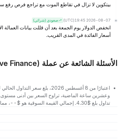
بيتكوين لا تزال في تقاطع الموت مع تراجع فرص رفع سع
(UTC)
2026-08-07 19:45
صعودي (شرائي)
انخفض الدولار يوم الجمعة بعد أن قللت بيانات العمالة ا
أسعار الفائدة في المدى القريب.
الأسئلة الشائعة عن عملة NRV (Nerve Finance)
تداول بلغ $4.30. إجمالي القيمة السوقية هو $--، مما يجعله يحتل المرتبة رقم -- بين العملات الرقمية الأخرى.