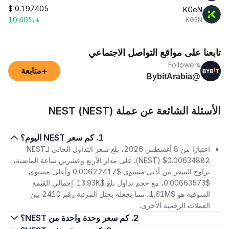
$
0.197405
KGeN
+10.40%
KGEN
تابعنا على مواقع التواصل الاجتماعي
Followers
+
متابعة
@BybitArabia
الأسئلة الشائعة عن عملة NEST (NEST)
1. كم سعر NEST اليوم؟
اعتبارًا من 8 أغسطس 2026، بلغ سعر التداول الحالي لـNEST
(NEST) $0.00634882. على مدار الأربع وعشرين ساعة الماضية،
تراوح السعر بين أدنى مستوى $0.00622417 وأعلى مستوى
$0.00663573، مع حجم تداول بلغ $13.93K. إجمالي القيمة
السوقية هو $1.61M، مما يجعله يحتل المرتبة رقم 2410 بين
العملات الرقمية الأخرى.
2. كم سعر وحدة واحدة من NEST؟