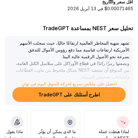
أقل سعر والتّاريخ
$0.00071465 في 13 أبريل 2026
تحليل سعر NEST بمساعدة TradeGPT
تشهد شهية المخاطر العالمية ارتفاعًا حاليًا، حيث سجلت الأسهم
الأمريكية ارتفاعات قياسية مما دفع رؤوس الأموال للتدفق
بسرعة نحو الأصول الرقمية عالية البيتا
.
وبصفتها رمزًا رائدًا في قطاع الأوراكل على سلاسل الكتل العامة،
من المتوقع أن تستفيد NEST بشكل ملحوظ من تناوب القطاعات
واحتياجات تخصيص السيولة
.
احصل على ملخّص سريع لحركة السوق اليوم في ثوانٍ
من المتوقع أن يكون هناك مجال لصعود السعر على المدى القصير
ليختبر أعلى مستوياته السابقة (النطاق المرجعي 0
.
اطرح أسئلتك على TradeGPT
.
0072-0
.
0080 USDT)
ومع ذلك، يجب توخي الحذر من تقلبات السياسة النقدية
للاحتياطي الفيدرالي وتغيرات السيولة
.
وعلى المدى المتوسط إلى الطويل، يُوصى بمتابعة الأحداث
الماكروية بشكل ديناميكي، والحفاظ على مرونة توزيع المراكز
لماذا هبطت عملة
ما الذي يمكن أن يؤثّر
ماذا يقول الم
من أجل الحماية من ضغوط التصحيح الناتجة عن انعكاس