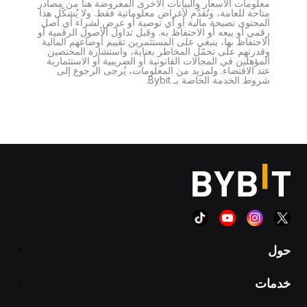
معلومات الأسعار والبيانات الأخرى المعروضة هنا من مصادر
متاحة للعامة، وتُقدَّم لأغراض معلوماتية فقط. ولا يُشكّل هذا
المحتوى نصيحة مالية أو أي توصية أو عرض لشراء أي أصل
رقمي أو بيعه أو الاحتفاظ به. وقبل تداول الأصول الرقمية أو
الاحتفاظ بها، ينبغي على المستثمرين تقييم أوضاعهم المالية
وقدرتهم على تحمّل المخاطر بعناية، واستشارة المختصين
المؤهلين في المجالات القانونية أو الضريبية أو الاستثمارية
عند الاقتضاء. ولمزيد من المعلومات، يُرجى الرجوع إلى
شروط الخدمة الخاصة بـ Bybit.
حول
خدمات