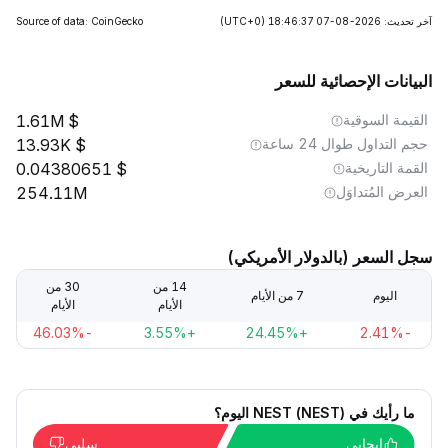
آخر تحديث: 2026-08-07 18:46:37
(UTC+0)
Source of data: CoinGecko
البيانات الإحصائية للسعر
القيمة السوقية
1.61M
حجم التداول طوال 24 ساعة
13.93K
القمة التاريخية
0.04380651
العرض المُتداوَل
254.11M
سجل السعر (بالدولار الأمريكي)
14 من
30 من
اليوم
7 من الأيام
الأيام
الأيام
-46.03%
+3.55%
+24.45%
-2.41%
ما رأيك في NEST (NEST) اليوم؟
إيجابي
سلبي