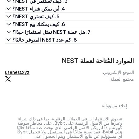
3. كيف تستثمر في NEST؟
4. أين يمكن شراء NEST؟
5. كيف تشتري NEST؟
6. كيف يمكنك بيع NEST؟
7. هل عملة NEST تمثل استثمارًا جيدًا؟
8. كم عدد NEST المتوفر حاليًا؟
الموارد المُتاحة لعملة NEST
الموقع الإلكتروني
usenest.xyz
مجتمع العملة
إخلاء مسؤولية
تنطوي الاستثمارات في العملات الرقمية، بما في ذلك شراء
وغيرها من الأصول الرقمية على Bybit، على مخاطر سوقية
كبيرة. وإذا لم يكن الأصل الرقمي الذي تبحث عنه متاحًا حاليًا
على Bybit، فقد يصبح متاحًا في المستقبل. ولا تتحمل Bybit
أي مسؤولية عن نتائج الاستثمار. ويتم الحصول على