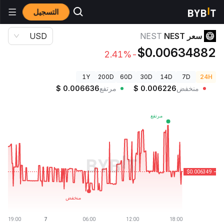
التسجيل
أسعار العملات الرقمية
سعر NEST NEST
سعر NEST
NEST
USD
$0.00634882
-2.41%
1Y
200D
60D
30D
14D
7D
24H
منخفض
0.006226
$
مرتفع
0.006636
$