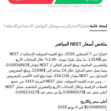
ملاحظة: تُعرَض هذه المعلومات كمرجع للاسترشاد فقط.
لمحة عامة
تحليل
الأخبار
الترتيب
وسائل التواصل الاجتماعي
الأسئلة الش
ملخص أسعار NEST المباشر
اعتبارًا من 7 أغسطس 2026، تبلغ القيمة السوقية الإجمالية لـ NEST
نحو $1.61M، ما يمثل تغيرًا بنسبة -2.46% خلال الساعات الأربع
والعشرين الماضية. ويبلغ السعر الحالي لـ NEST مقدار $0.00634882،
بينما يصل حجم التداول خلال 24 ساعة إلى $13.93K. ويبلغ المعروض
المتداول من NEST مقدار 254.11M، فيما يبلغ الحد الأقصى للمعروض
--. ومن حيث القيمة السوقية، تحتل NEST المرتبة 2410 بين جميع
العملات الرقمية. وخلال الساعات الأربع والعشرين الماضية، سجل NEST
أعلى سعر عند $0.00663573 وأدنى سعر عند $0.00622417.
أعلى سعر والتّاريخ
$0.04380651 في 4 يونيو 2026