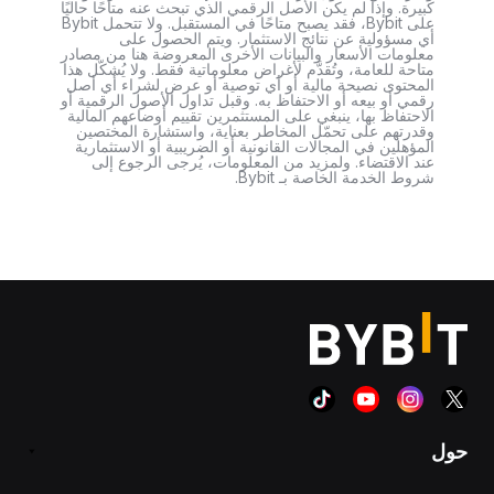
كبيرة. وإذا لم يكن الأصل الرقمي الذي تبحث عنه متاحًا حاليًا
على Bybit، فقد يصبح متاحًا في المستقبل. ولا تتحمل Bybit
أي مسؤولية عن نتائج الاستثمار. ويتم الحصول على
معلومات الأسعار والبيانات الأخرى المعروضة هنا من مصادر
متاحة للعامة، وتُقدَّم لأغراض معلوماتية فقط. ولا يُشكّل هذا
المحتوى نصيحة مالية أو أي توصية أو عرض لشراء أي أصل
رقمي أو بيعه أو الاحتفاظ به. وقبل تداول الأصول الرقمية أو
الاحتفاظ بها، ينبغي على المستثمرين تقييم أوضاعهم المالية
وقدرتهم على تحمّل المخاطر بعناية، واستشارة المختصين
المؤهلين في المجالات القانونية أو الضريبية أو الاستثمارية
عند الاقتضاء. ولمزيد من المعلومات، يُرجى الرجوع إلى
شروط الخدمة الخاصة بـ Bybit.
حول