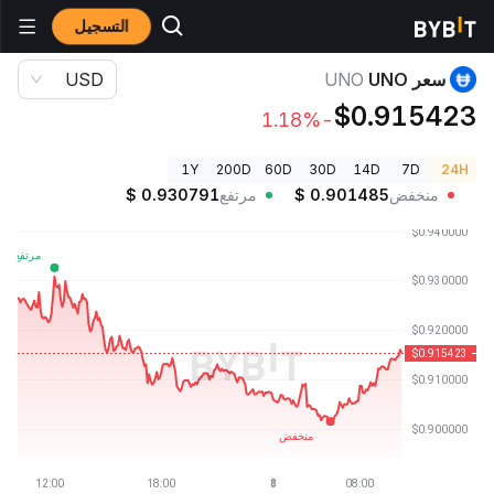
التسجيل
أسعار العملات الرقمية
سعر UNO UNO
سعر UNO
UNO
USD
$0.915423
-1.18%
1Y
200D
60D
30D
14D
7D
24H
منخفض
0.901485
$
مرتفع
0.930791
$