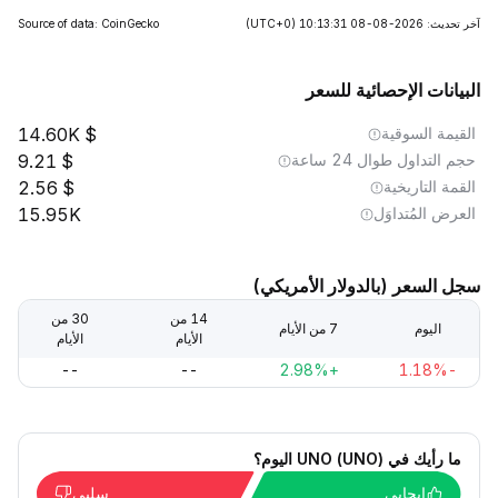
آخر تحديث: 2026-08-08 10:13:31
(UTC+0)
Source of data: CoinGecko
البيانات الإحصائية للسعر
القيمة السوقية
14.60K
حجم التداول طوال 24 ساعة
9.21
القمة التاريخية
2.56
العرض المُتداوَل
15.95K
سجل السعر (بالدولار الأمريكي)
14 من
30 من
اليوم
7 من الأيام
الأيام
الأيام
--
--
+2.98%
-1.18%
ما رأيك في UNO (UNO) اليوم؟
إيجابي
سلبي