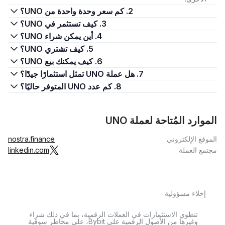
2. كم سعر وحدة واحدة من UNO؟
3. كيف تستثمر في UNO؟
4. أين يمكن شراء UNO؟
5. كيف تشتري UNO؟
6. كيف يمكنك بيع UNO؟
7. هل عملة UNO تمثل استثمارًا جيدًا؟
8. كم عدد UNO المتوفر حاليًا؟
الموارد المُتاحة لعملة UNO
الموقع الإلكتروني
nostra.finance
مجتمع العملة
linkedin.com
إخلاء مسؤولية
تنطوي الاستثمارات في العملات الرقمية، بما في ذلك شراء
وغيرها من الأصول الرقمية على Bybit، على مخاطر سوقية