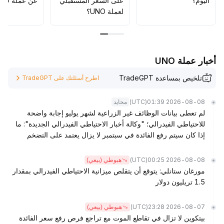
اليوم؟
على السعر المستقبلي
عن عملة UNO؟
لعملة UNO؟
أخبار عملة UNO
تلخيص بمساعدة TradeGPT
اطرح أسئلتك على TradeGPT
(UTC)
2026-08-08 01:39
محايد
لم تعطى بيانات الوظائف غير الزراعية لشهر يوليو إجابة واضحة
للاحتياطي الفيدرالي؛ "وكالة أخبار الاحتياطي الفيدرالي الجديدة": ما
إذا كان سيتم رفع الفائدة في سبتمبر لا يزال يعتمد على التضخم
(UTC)
2026-08-08 00:25
هبوطي (بيعي)
مورغان ستانلي: يتوقع أن يتقلص ميزانية الاحتياطي الفيدرالي بمقدار
1.5 تريليون دولار
(UTC)
2026-08-07 23:28
هبوطي (بيعي)
بيتكوين لا تزال في تقاطع الموت مع تراجع فرص رفع سعر الفائدة