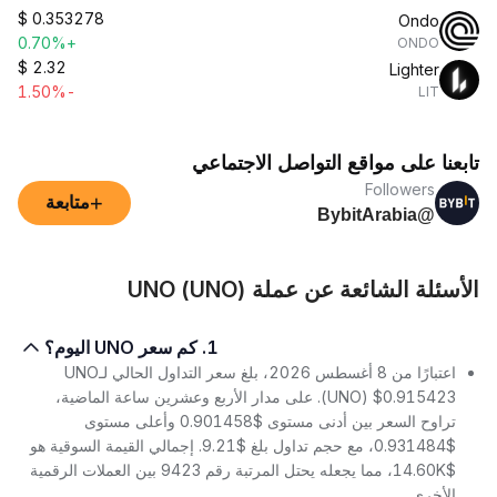
$
0.353278
Ondo
+0.70%
ONDO
$
2.32
Lighter
-1.50%
LIT
تابعنا على مواقع التواصل الاجتماعي
Followers
+
متابعة
@BybitArabia
الأسئلة الشائعة عن عملة UNO (UNO)
1. كم سعر UNO اليوم؟
اعتبارًا من 8 أغسطس 2026، بلغ سعر التداول الحالي لـUNO
(UNO) $0.915423. على مدار الأربع وعشرين ساعة الماضية،
تراوح السعر بين أدنى مستوى $0.901458 وأعلى مستوى
$0.931484، مع حجم تداول بلغ $9.21. إجمالي القيمة السوقية هو
$14.60K، مما يجعله يحتل المرتبة رقم 9423 بين العملات الرقمية
الأخرى.