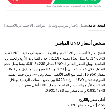
ملاحظة: تُعرَض هذه المعلومات كمرجع للاسترشاد فقط.
لمحة عامة
تحليل
الأخبار
الترتيب
وسائل التواصل الاجتماعي
الأسئلة الش
ملخص أسعار UNO المباشر
اعتبارًا من 8 أغسطس 2026، تبلغ القيمة السوقية الإجمالية لـ UNO نحو
$14.60K، ما يمثل تغيرًا بنسبة -1.18% خلال الساعات الأربع والعشرين
الماضية. ويبلغ السعر الحالي لـ UNO مقدار $0.915423، بينما يصل حجم
التداول خلال 24 ساعة إلى $9.21. ويبلغ المعروض المتداول من UNO
مقدار 15.95K، فيما يبلغ الحد الأقصى للمعروض --. ومن حيث القيمة
السوقية، تحتل UNO المرتبة 9423 بين جميع العملات الرقمية. وخلال
الساعات الأربع والعشرين الماضية، سجل UNO أعلى سعر عند
$0.931484 وأدنى سعر عند $0.901458.
أعلى سعر والتّاريخ
$2.56 في 26 يناير 2026