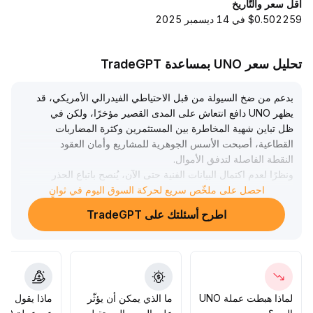
أقل سعر والتّاريخ
$0.502259 في 14 ديسمبر 2025
تحليل سعر UNO بمساعدة TradeGPT
بدعم من ضخ السيولة من قبل الاحتياطي الفيدرالي الأمريكي، قد
يظهر UNO دافع انتعاش على المدى القصير مؤخرًا، ولكن في
ظل تباين شهية المخاطرة بين المستثمرين وكثرة المضاربات
القطاعية، أصبحت الأسس الجوهرية للمشاريع وأمان العقود
النقطة الفاصلة لتدفق الأموال
.
ونظرًا لعدم اكتمال البيانات الفنية حتى الآن، يُنصح باتباع الحذر
وعدم الدخول قبل تأكيد تشكل دعم فعال فوق مستوى 2
.
احصل على ملخّص سريع لحركة السوق اليوم في ثوانٍ
50 دولار أمريكي، والانتظار لاتضاح حركة السعر والمؤشرات
اطرح أسئلتك على TradeGPT
الفنية لاحقًا
.
لماذا هبطت عملة UNO
ما الذي يمكن أن يؤثّر
ماذا يقول الم