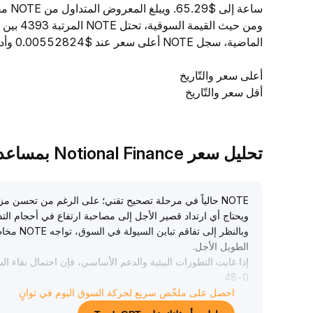
ومن حيث 
الماضية، سجل NOTE أعلى سعر عند $0.00552824 وأدنى سعر عند $0.00549561.
أعلى سعر والتّاريخ
أقل سعر والتّاريخ
تحليل سعر Notional Finance بمساعدة TradeGPT
NOTE حالياً في مرحلة تصحيح تقني؛ على الرغم من تحسن مزا
ويحتاج أي ارتداد قصير الأجل إلى مصاحبة ارتفاع في أحجام الت
وبالنظر إ
الطويل الأجل
.
إذا غابت التطورات البيئية والدعم الأساسي، فإن احتمال بقاء 
.
48-0
53) مرتفع
.
احصل على ملخّص سريع لحركة السوق اليوم في ثوانٍ
من الناحية الاستراتيجية، يمكن الانخراط قصير الأمد عندما يص