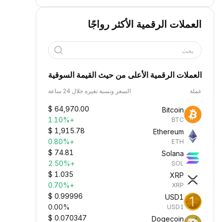
العملات الرقمية الأكثر رواجًا
بحث
العملات الرقمية الأعلى من حيث القيمة السوقية
عملة
السعر ونسبة تغيره خلال 24 ساعة
$
64,970.00
Bitcoin
+1.10%
BTC
$
1,915.78
Ethereum
+0.80%
ETH
$
74.81
Solana
+2.50%
SOL
$
1.035
XRP
+0.70%
XRP
$
0.99996
USD1
0.00%
USD1
$
0.070347
Dogecoin