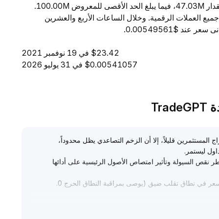
ساعة إلى $65.29. ويبلغ المعروض المتداول من NOTE مقدار 47.03M، فيما يبلغ الحد الأقصى للمعروض 100.00M.
القيمة السوقية، تحتل NOTE المرتبة 4393 بين جميع العملات الرقمية. وخلال الساعات الأربع والعشرين
$23.42 في 19 نوفمبر 2021
$0.00541057 في 31 يوليو 2026
ج المستثمرين قليلاً، إلا أن الزخم التصاعدي يظل محدوداً،
داول ليستمر
.
لى تفاقم تباين السيولة في السوق، تواجه NOTE مخاطر نقص السيولة وتأثير امتصاص الأصول الرئيسية على أدائها
السعر في نطاق تقلب ضيق (يوصى بمراقبة النطاق الحرج 0
.
احب التداولات حجم تداول مرتفع، مع وضع حدود صارمة للأرباح،