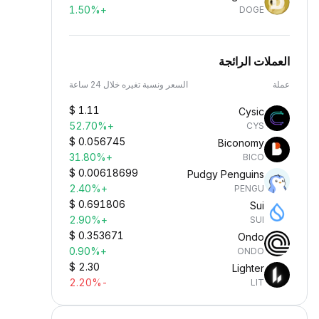
+1.50%
DOGE
العملات الرائجة
عملة
السعر ونسبة تغيره خلال 24 ساعة
$
1.11
Cysic
+52.70%
CYS
$
0.056745
Biconomy
+31.80%
BICO
$
0.00618699
Pudgy Penguins
+2.40%
PENGU
$
0.691806
Sui
+2.90%
SUI
$
0.353671
Ondo
+0.90%
ONDO
$
2.30
Lighter
-2.20%
LIT