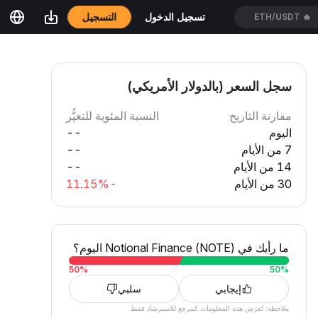
التسجيل
تسجيل الدخول
ETH/USDT
🔥
سجل السعر (بالدولار الأمريكي)
مقارنة التاريخ
النسبة المئوية للتغيُّر
اليوم
--
7 من الأيام
--
14 من الأيام
--
30 من الأيام
-11.15%
ما رأيك في Notional Finance (NOTE) اليوم؟
50
%
50
%
إيجابي
سلبي
ملاحظة: تُعرَض هذه المعلومات كمرجع للاسترشاد فقط.