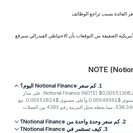
ر الفائدة بسبب تراجع الوظائف
لأمريكية الضعيفة من التوقعات بأن الاحتياطي الفيدرالي سيرفع
1. كم سعر Notional Finance اليوم؟
اعتبارًا من 8 أغسطس 2026، بلغ سعر التداول الحالي لـNotional Finance (NOTE) $0.00551306. على مدار
الأربع وعشرين ساعة الماضية، تراوح السعر بين أدنى مستوى $0.00549561 وأعلى مستوى $0.00552824، مع
حجم تداول بلغ $65.29. إجمالي القيمة السوقية هو $538.34K، مما يجعله يحتل المرتبة رقم 4393 بين العملات
2. كم سعر وحدة واحدة من Notional Finance؟
3. كيف تستثمر في Notional Finance؟