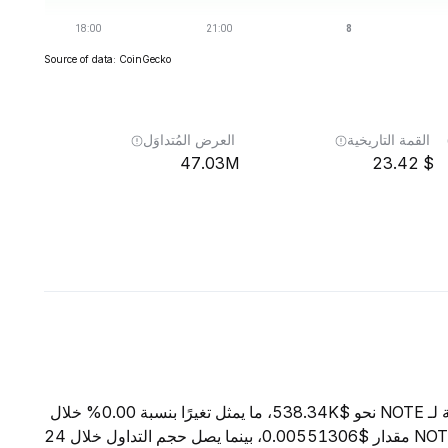
Source of data: CoinGecko
القمة التاريخية
العرض المُتداوَل
47.03M
23.42
اعتبارًا من 8 أغسطس 2026، تبلغ القيمة السوقية الإجمالية لـ NOTE نحو $538.34K، ما يمثل تغيرًا بنسبة 0.00% خلال
الساعات الأربع والعشرين الماضية. ويبلغ السعر الحالي لـ NOTE مقدار $0.00551306، بينما يصل حجم التداول خلال 24