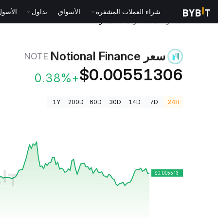
شراء العملات المشفرة
الأسواق
تداول
الأصول الت
أسعار العملات الرقمية
سعر Notional Finance NOTE
سعر Notional Finance
NOTE
$0.00551306
+0.38%
1Y
200D
60D
30D
14D
7D
24H