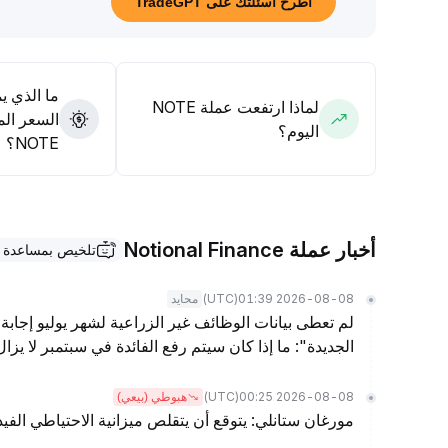
اطرح أسئلتك على TradeGPT
بينما يحتاج الاستثمار الطويل الأجل إلى مراقبة تدفق رؤوس الأم
ما الذي ي
لماذا ارتفعت عملة NOTE
السعر الم
اليوم؟
NOTE؟
أخبار عملة Notional Finance
تلخيص بمساعدة TradeGPT
(UTC)
2026-08-08 01:39
محايد
لم تعطى بيانات الوظائف غير الزراعية لشهر يوليو إجابة 
الجديدة": ما إذا كان سيتم رفع الفائدة في سبتمبر لا يز
(UTC)
2026-08-08 00:25
هبوطي (بيعي)
مورغان ستانلي: يتوقع أن يتقلص ميزانية الاحتياطي الفيدرالي بمقدار .5