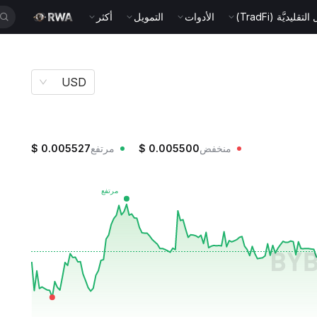
قليديَّة (TradFi)
الأدوات
التمويل
أكثر
USD
منخفض
0.005500
$
مرتفع
0.005527
$