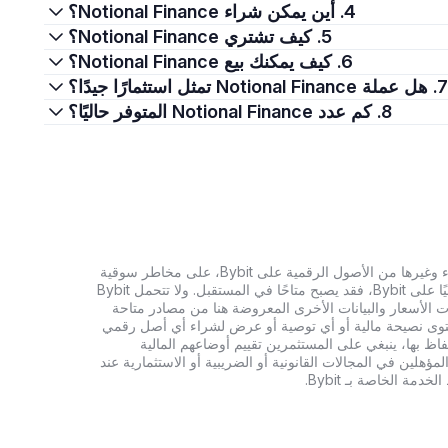
4. أين يمكن شراء Notional Finance؟
5. كيف تشتري Notional Finance؟
6. كيف يمكنك بيع Notional Finance؟
7. هل عملة Notional Finance تمثل استثمارًا جيدًا؟
8. كم عدد Notional Finance المتوفر حاليًا؟
تنطوي الاستثمارات في العملات الرقمية، بما في ذلك شراء وغيرها من الأصول الرقمية على Bybit، على مخاطر سوقية
كبيرة. وإذا لم يكن الأصل الرقمي الذي تبحث عنه متاحًا حاليًا على Bybit، فقد يصبح متاحًا في المستقبل. ولا تتحمل Bybit
 الأسعار والبيانات الأخرى المعروضة هنا من مصادر متاحة
المحتوى نصيحة مالية أو أي توصية أو عرض لشراء أي أصل رقمي
تفاظ بها، ينبغي على المستثمرين تقييم أوضاعهم المالية
ؤهلين في المجالات القانونية أو الضريبية أو الاستثمارية عند
ة الخاصة بـ Bybit.