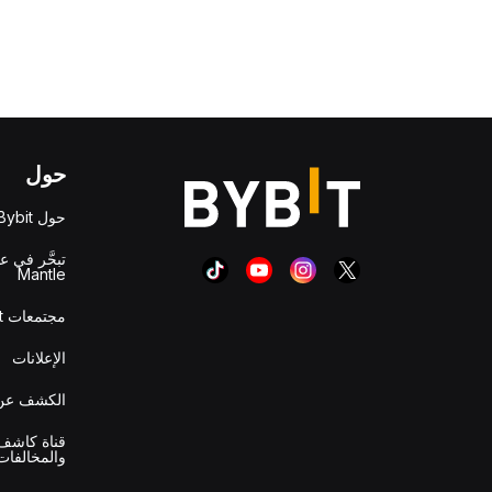
حول
حول Bybit
تبحَّر في ع
Mantle
مجتمعات Bybit
الإعلانات
الكشف عن 
قناة كاشف 
والمخالفات