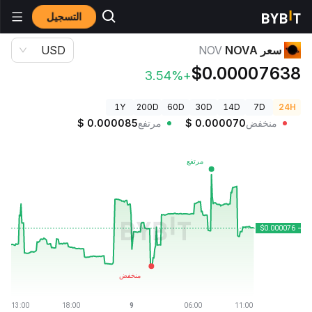
التسجيل
أسعار العملات الرقمية
سعر NOVA NOV
سعر NOVA
NOV
USD
$0.00007638
+3.54%
1Y
200D
60D
30D
14D
7D
24H
منخفض
0.000070
$
مرتفع
0.000085
$