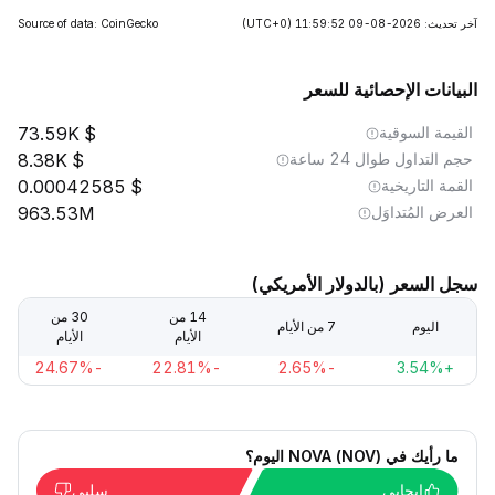
آخر تحديث: 2026-08-09 11:59:52
(UTC+0)
Source of data: CoinGecko
البيانات الإحصائية للسعر
القيمة السوقية
73.59K
حجم التداول طوال 24 ساعة
8.38K
القمة التاريخية
0.00042585
العرض المُتداوَل
963.53M
سجل السعر (بالدولار الأمريكي)
14 من
30 من
اليوم
7 من الأيام
الأيام
الأيام
-24.67%
-22.81%
-2.65%
+3.54%
ما رأيك في NOVA (NOV) اليوم؟
إيجابي
سلبي