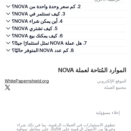
2. كم سعر وحدة واحدة من NOVA؟
3. كيف تستثمر في NOVA؟
4. أين يمكن شراء NOVA؟
5. كيف تشتري NOVA؟
6. كيف يمكنك بيع NOVA؟
7. هل عملة NOVA تمثل استثمارًا جيدًا؟
8. كم عدد NOVA المتوفر حاليًا؟
الموارد المُتاحة لعملة NOVA
الموقع الإلكتروني
nshield.org
WhitePaper
مجتمع العملة
إخلاء مسؤولية
تنطوي الاستثمارات في العملات الرقمية، بما في ذلك شراء
وغيرها من الأصول الرقمية على Bybit، على مخاطر سوقية