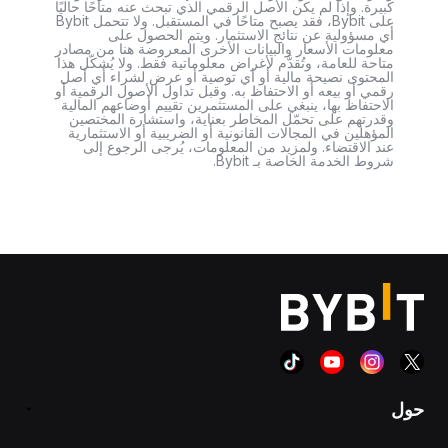
كبيرة. وإذا لم يكن الأصل الرقمي الذي تبحث عنه متاحًا حاليًا
على Bybit، فقد يصبح متاحًا في المستقبل. ولا تتحمل Bybit
أي مسؤولية عن نتائج الاستثمار. ويتم الحصول على
معلومات الأسعار والبيانات الأخرى المعروضة هنا من مصادر
متاحة للعامة، وتُقدَّم لأغراض معلوماتية فقط. ولا يُشكّل هذا
المحتوى نصيحة مالية أو أي توصية أو عرض لشراء أي أصل
رقمي أو بيعه أو الاحتفاظ به. وقبل تداول الأصول الرقمية أو
الاحتفاظ بها، ينبغي على المستثمرين تقييم أوضاعهم المالية
وقدرتهم على تحمّل المخاطر بعناية، واستشارة المختصين
المؤهلين في المجالات القانونية أو الضريبية أو الاستثمارية
عند الاقتضاء. ولمزيد من المعلومات، يُرجى الرجوع إلى
شروط الخدمة الخاصة بـ Bybit.
حول