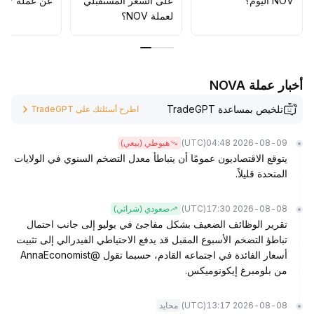
NOV اليوم؟
على السعر المستقبلي
عن عملة NOV؟
لعملة NOV؟
أخبار عملة NOVA
تلخيص بمساعدة TradeGPT
اطرح أسئلتك على TradeGPT
(UTC)
2026-08-09 04:48
هبوطي (بيعي)
يتوقع الاقتصاديون عمومًا أن يتباطأ معدل التضخم السنوي في الولايات
المتحدة قليلاً.
(UTC)
2026-08-08 17:30
صعودي (شرائي)
تقرير الوظائف الضعيف بشكل مفاجئ في يوليو إلى جانب احتمال
تباطؤ التضخم الأسبوع المقبل قد يدفع الاحتياطي الفيدرالي إلى تثبيت
أسعار الفائدة في اجتماعه القادم، حسبما تقول @AnnaEconomist
من بلومبرغ إيكونوميكس.
(UTC)
2026-08-08 13:17
محايد