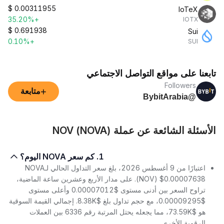
$
0.00311955
IoTeX
+35.20%
IOTX
$
0.691938
Sui
+0.10%
SUI
تابعنا على مواقع التواصل الاجتماعي
Followers
+
متابعة
@BybitArabia
الأسئلة الشائعة عن عملة NOV (NOVA)
1. كم سعر NOVA اليوم؟
اعتبارًا من 9 أغسطس 2026، بلغ سعر التداول الحالي لـNOVA
(NOV) $0.00007638. على مدار الأربع وعشرين ساعة الماضية،
تراوح السعر بين أدنى مستوى $0.00007012 وأعلى مستوى
$0.00009295، مع حجم تداول بلغ $8.38K. إجمالي القيمة السوقية
هو $73.59K، مما يجعله يحتل المرتبة رقم 6336 بين العملات
الرقمية الأخرى.