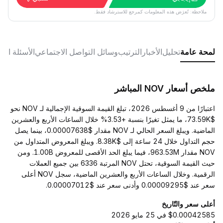
ملاحظة: تُعرَض هذه المعلومات كمرجع للاسترشاد فقط.
لمحة عامة
تحليل
الأخبار
الترتيب
وسائل التواصل الاجتماعي
الأسئلة الش
ملخص أسعار NOV المباشر
اعتبارًا من 9 أغسطس 2026، تبلغ القيمة السوقية الإجمالية لـ NOV نحو
$73.59K، ما يمثل تغيرًا بنسبة +3.53% خلال الساعات الأربع والعشرين
الماضية. ويبلغ السعر الحالي لـ NOV مقدار $0.00007638، بينما يصل
حجم التداول خلال 24 ساعة إلى $8.38K. ويبلغ المعروض المتداول من
NOV مقدار 963.53M، فيما يبلغ الحد الأقصى للمعروض 1.00B. ومن
حيث القيمة السوقية، تحتل NOV المرتبة 6336 بين جميع العملات
الرقمية. وخلال الساعات الأربع والعشرين الماضية، سجل NOV أعلى
سعر عند $0.00009295 وأدنى سعر عند $0.00007012.
أعلى سعر والتّاريخ
$0.00042585 في 25 مايو 2026