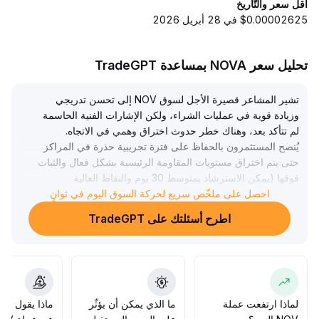
أقل سعر والتّاريخ
$0.00002625 في 28 أبريل 2026
تحليل سعر NOVA بمساعدة TradeGPT
تشير المشاعر قصيرة الأجل لسوق NOV إلى تحسن تدريجي
وزيادة قوية في عمليات الشراء، ولكن الإشارات الفنية الحاسمة
لم تتأكد بعد، وهناك خطر حدوث اختراق وهمي في الاتجاه
.
يُنصح المستثمرون بالحفاظ على فترة تجريبية حذرة في المراكز
حتى يتم اختراق مستويات المقاومة الرئيسية بشكل فعال والثبات
فوقها (يمكن الاسترشاد بمتوسط 30 يوم والنقاط العالية
احصل على ملخّص سريع لحركة السوق اليوم في ثوانٍ
الأخيرة)، مع التحكم الصارم في المخاطر وتحديد وقف الخسارة
تحت مستويات الدعم المهمة
.
اطرح أسئلتك على TradeGPT
بعد تحقق ارتفاع واضح في كل من الحجم والسعر وثبات الإغلاق
فوق المقاومة لعدة جلسات، يمكن زيادة المراكز تدريجياً
.
المحور الأساسي للاستراتيجية يبقى هو الوقاية من التراجع وضمان
مرونة المراكز
.
لماذا ارتفعت عملة
ما الذي يمكن أن يؤثّر
ماذا يقول الم