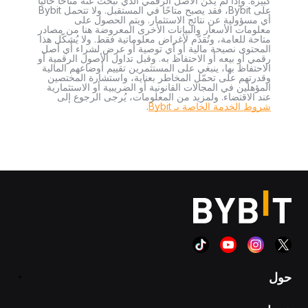
كبيرة. وإذا لم يكن الأصل الرقمي الذي تبحث عنه متاحًا حاليًا
على Bybit، فقد يصبح متاحًا في المستقبل. ولا تتحمل Bybit
أي مسؤولية عن نتائج الاستثمار. ويتم الحصول على
معلومات الأسعار والبيانات الأخرى المعروضة هنا من مصادر
متاحة للعامة، وتُقدَّم لأغراض معلوماتية فقط. ولا يُشكّل هذا
المحتوى نصيحة مالية أو أي توصية أو عرض لشراء أي أصل
رقمي أو بيعه أو الاحتفاظ به. وقبل تداول الأصول الرقمية أو
الاحتفاظ بها، ينبغي على المستثمرين تقييم أوضاعهم المالية
وقدرتهم على تحمّل المخاطر بعناية، واستشارة المختصين
المؤهلين في المجالات القانونية أو الضريبية أو الاستثمارية
عند الاقتضاء. ولمزيد من المعلومات، يُرجى الرجوع إلى
شروط الخدمة الخاصة بـ Bybit
.
حول