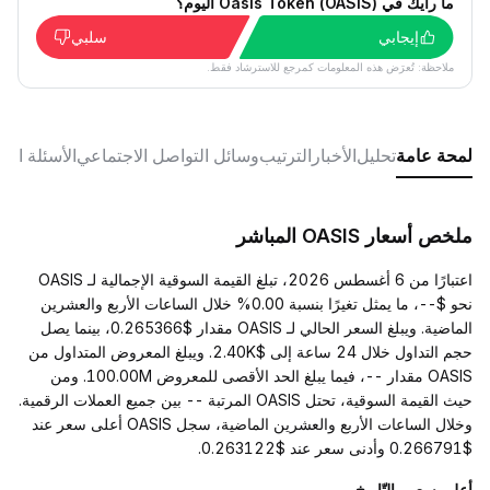
ما رأيك في Oasis Token (OASIS) اليوم؟
إيجابي
سلبي
ملاحظة: تُعرَض هذه المعلومات كمرجع للاسترشاد فقط.
لمحة عامة
تحليل
الأخبار
الترتيب
وسائل التواصل الاجتماعي
الأسئلة الش
ملخص أسعار OASIS المباشر
اعتبارًا من 6 أغسطس 2026، تبلغ القيمة السوقية الإجمالية لـ OASIS
نحو $--، ما يمثل تغيرًا بنسبة 0.00% خلال الساعات الأربع والعشرين
الماضية. ويبلغ السعر الحالي لـ OASIS مقدار $0.265366، بينما يصل
حجم التداول خلال 24 ساعة إلى $2.40K. ويبلغ المعروض المتداول من
OASIS مقدار --، فيما يبلغ الحد الأقصى للمعروض 100.00M. ومن
حيث القيمة السوقية، تحتل OASIS المرتبة -- بين جميع العملات الرقمية.
وخلال الساعات الأربع والعشرين الماضية، سجل OASIS أعلى سعر عند
$0.266791 وأدنى سعر عند $0.263122.
أعلى سعر والتّاريخ