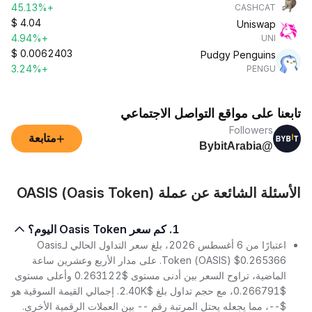
+45.13%
CASHCAT
$
4.04
Uniswap
+4.94%
UNI
$
0.0062403
Pudgy Penguins
+3.24%
PENGU
تابعنا على مواقع التواصل الاجتماعي
Followers
+
متابعة
@BybitArabia
الأسئلة الشائعة عن عملة OASIS (Oasis Token)
1. كم سعر Oasis Token اليوم؟
اعتبارًا من 6 أغسطس 2026، بلغ سعر التداول الحالي لـOasis
Token (OASIS) $0.265366. على مدار الأربع وعشرين ساعة
الماضية، تراوح السعر بين أدنى مستوى $0.263122 وأعلى مستوى
$0.266791، مع حجم تداول بلغ $2.40K. إجمالي القيمة السوقية هو
$--، مما يجعله يحتل المرتبة رقم -- بين العملات الرقمية الأخرى.