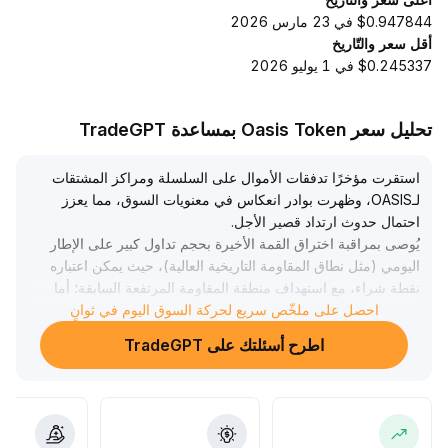
$0.947844 في 23 مارس 2026
أقل سعر والتّاريخ
$0.245337 في 1 يوليو 2026
تحليل سعر Oasis Token بمساعدة TradeGPT
استقرت مؤخرًا تدفقات الأموال على السلسلة ومراكز المشتقات
لـOASIS، وظهرت بوادر انعكاس في معنويات السوق، مما يعزز
احتمال حدوث ارتداد قصير الأجل
.
يُوصى بمراقبة اختراق القمة الأخيرة بحجم تداول كبير على الإطار
اليومي (مثل نطاق المقاومة التاريخية العالية)، حيث يمكن اعتباره
نقطة شراء، مع استهداف منطقة المقاومة المرتفعة السابقة؛ أما
احصل على ملخّص سريع لحركة السوق اليوم في ثوانٍ
إذا تراجع السعر وكسر الدعم الرئيسي (مثل منطقة تركز التداول
الأخيرة)، فيجب وقف الخسارة بسرعة
.
اطرح أسئلتك على TradeGPT
يجب الحذر من التقلبات في المعنويات والمفاجآت السلبية،
ومتابعة تدفقات الأموال والتنسيق مع حجم التداول، ولا ينصح
بزيادة المراكز المتوسطة الأجل إلا في حال إطلاق الأحجام
بكفاءة
.