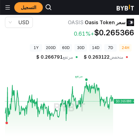
التسجيل
أسعار العملات الرقمية
سعر Oasis Token OASIS
سعر Oasis Token
OASIS
USD
$0.265366
+0.61%
1Y
200D
60D
30D
14D
7D
24H
منخفض
0.263122
$
مرتفع
0.266791
$