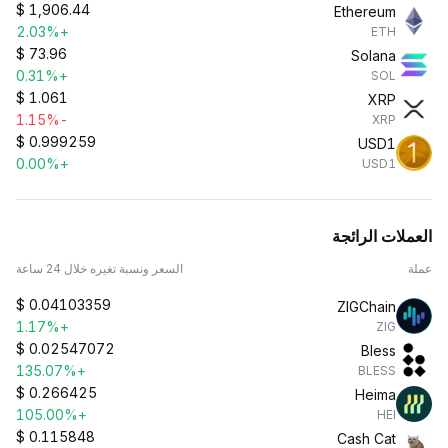
$
1,906.44
Ethereum
+2.03%
ETH
$
73.96
Solana
+0.31%
SOL
$
1.061
XRP
-1.15%
XRP
$
0.999259
USD1
+0.00%
USD1
العملات الرائجة
عملة
السعر ونسبة تغيره خلال 24 ساعة
$
0.04103359
ZIGChain
+1.17%
ZIG
$
0.02547072
Bless
+135.07%
BLESS
$
0.266425
Heima
+105.00%
HEI
$
0.115848
Cash Cat