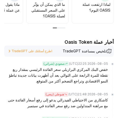
لماذا ارتفعت عملة
ما الذي يمكن أن يؤثّر
ماذا يقول الم
OASIS اليوم؟
على السعر المستقبلي
عن عملة OASIS؟
لعملة OASIS؟
أخبار عملة Oasis Token
تلخيص بمساعدة TradeGPT
اطرح أسئلتك على TradeGPT
(UTC)
2026-08-05 22:25
صعودي (شرائي)
خفض البنك المركزي البرازيلي سعر الفائدة الرئيسي بمقدار ربع
نقطة للمرة الرابعة على التوالي بعد أن أظهرت بيانات جديدة تباطؤ
النمو الاقتصادي وتراجع التضخم أكثر من المتوقع.
(UTC)
2026-08-05 21:48
هبوطي (بيعي)
كاشكاري من الاحتياطي الفيدرالي يدعو إلى رفع أسعار الفائدة حتى
مع مراهنة المتداولين ضد رفع سعر الفائدة في سبتمبر