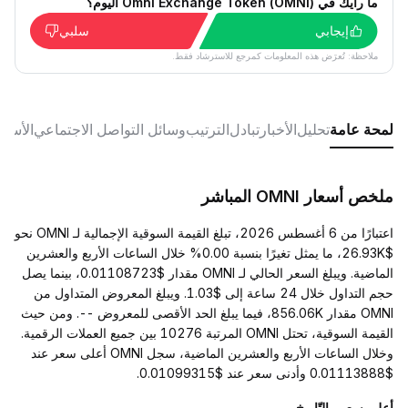
ما رأيك في Omni Exchange Token (OMNI) اليوم؟
إيجابي
سلبي
ملاحظة: تُعرَض هذه المعلومات كمرجع للاسترشاد فقط.
لمحة عامة
تحليل
الأخبار
تبادل
الترتيب
وسائل التواصل الاجتماعي
الأسئل
ملخص أسعار OMNI المباشر
اعتبارًا من 6 أغسطس 2026، تبلغ القيمة السوقية الإجمالية لـ OMNI نحو
$26.93K، ما يمثل تغيرًا بنسبة 0.00% خلال الساعات الأربع والعشرين
الماضية. ويبلغ السعر الحالي لـ OMNI مقدار $0.01108723، بينما يصل
حجم التداول خلال 24 ساعة إلى $1.03. ويبلغ المعروض المتداول من
OMNI مقدار 856.06K، فيما يبلغ الحد الأقصى للمعروض --. ومن حيث
القيمة السوقية، تحتل OMNI المرتبة 10276 بين جميع العملات الرقمية.
وخلال الساعات الأربع والعشرين الماضية، سجل OMNI أعلى سعر عند
$0.01113888 وأدنى سعر عند $0.01099315.
أعلى سعر والتّاريخ