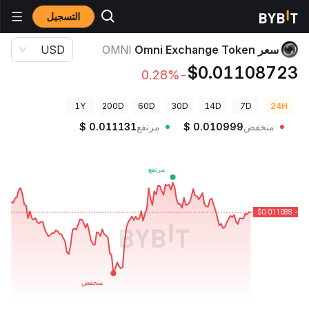
التسجيل
أسعار العملات الرقمية
سعر Omni Exchange Token OMNI
سعر Omni Exchange Token
OMNI
USD
$0.01108723
-0.28%
1Y
200D
60D
30D
14D
7D
24H
منخفض
0.010999
$
مرتفع
0.011131
$