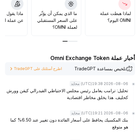
يمكن للمهتمين على المدى المتوسط والطويل الدخول تدريجيًا عند
مستويات الدعم الرئيسية وانتظار إعادة تقييم السوق
.
لماذا هبطت عملة
ما الذي يمكن أن يؤثّر
ماذا يقول الم
OMNI اليوم؟
على السعر المستقبلي
عن عملة OMNI؟
لعملة OMNI؟
أخبار عملة Omni Exchange Token
تلخيص بمساعدة TradeGPT
اطرح أسئلتك على TradeGPT
(UTC)
2026-08-06 19:38
محايد
تحليل: ترامب يعامل رئيس مجلس الاحتياطي الفيدرالي كيفن وورش
كحليف. هذا يخلق مخاطر اقتصادية
(UTC)
2026-08-06 19:21
محايد
بنك المكسيك يحافظ على أسعار الفائدة دون تغيير عند 6.50% كما
هو متوقع