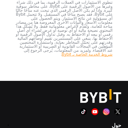
تنطوي الاستثمارات في العملات الرقمية، بما في ذلك شراء
وغيرها من الأصول الرقمية على Bybit، على مخاطر سوقية
كبيرة. وإذا لم يكن الأصل الرقمي الذي تبحث عنه متاحًا حاليًا
على Bybit، فقد يصبح متاحًا في المستقبل. ولا تتحمل Bybit
أي مسؤولية عن نتائج الاستثمار. ويتم الحصول على
معلومات الأسعار والبيانات الأخرى المعروضة هنا من مصادر
متاحة للعامة، وتُقدَّم لأغراض معلوماتية فقط. ولا يُشكّل هذا
المحتوى نصيحة مالية أو أي توصية أو عرض لشراء أي أصل
رقمي أو بيعه أو الاحتفاظ به. وقبل تداول الأصول الرقمية أو
الاحتفاظ بها، ينبغي على المستثمرين تقييم أوضاعهم المالية
وقدرتهم على تحمّل المخاطر بعناية، واستشارة المختصين
المؤهلين في المجالات القانونية أو الضريبية أو الاستثمارية
عند الاقتضاء. ولمزيد من المعلومات، يُرجى الرجوع إلى
شروط الخدمة الخاصة بـ Bybit
.
حول