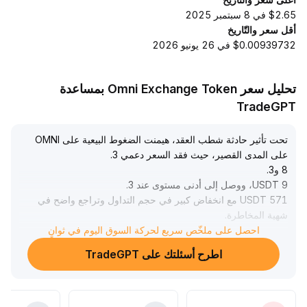
$2.65 في 8 سبتمبر 2025
أقل سعر والتّاريخ
$0.00939732 في 26 يونيو 2026
تحليل سعر Omni Exchange Token بمساعدة
TradeGPT
تحت تأثير حادثة شطب العقد، هيمنت الضغوط البيعية على OMNI
على المدى القصير، حيث فقد السعر دعمي 3
.
8 و3
.
9 USDT، ووصل إلى أدنى مستوى عند 3
.
571 USDT مع انخفاض كبير في حجم التداول وتراجع واضح في
شهية المخاطرة
.
رغم ذلك، سجلت OmniVault أعلى إيراد يومي جديد، مما يدل
احصل على ملخّص سريع لحركة السوق اليوم في ثوانٍ
على قدرة النظام البيئي الأساسية على تحقيق أرباح داخلية
اطرح أسئلتك على TradeGPT
مستقرة
.
يُنصح بمراقبة أداء منطقة الدعم 3
.
5 USDT في الفترة القصيرة؛ وإذا استمر نمو الإيرادات لاحقًا،
فمن المتوقع أن يشكل OMNI دعمًا للقيمة
.