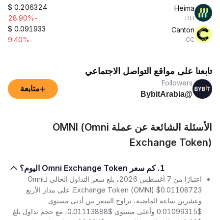
$
0.206324
Heima
-28.90%
HEI
$
0.091933
Canton
-9.40%
CC
تابعنا على مواقع التواصل الاجتماعي
Followers
+
متابعة
@BybitArabia
الأسئلة الشائعة عن عملة OMNI (Omni
Exchange Token)
1. كم سعر Omni Exchange Token اليوم؟
اعتبارًا من 7 أغسطس 2026، بلغ سعر التداول الحالي لـOmni
Exchange Token (OMNI) $0.01108723. على مدار الأربع
وعشرين ساعة الماضية، تراوح السعر بين أدنى مستوى
$0.01099315 وأعلى مستوى $0.01113888، مع حجم تداول بلغ