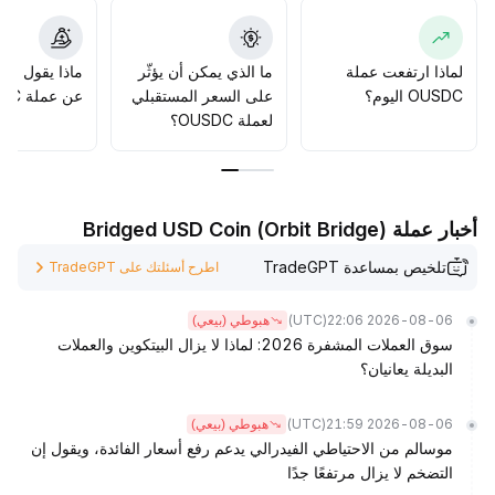
تجنب الاندفاع وراء تقلبات السوق بدوافع عاطفية
.
لماذا ارتفعت عملة
ما الذي يمكن أن يؤثّر
ماذا يقول الم
OUSDC اليوم؟
على السعر المستقبلي
عن عملة OUSDC؟
لعملة OUSDC؟
أخبار عملة Bridged USD Coin (Orbit Bridge)
تلخيص بمساعدة TradeGPT
اطرح أسئلتك على TradeGPT
(UTC)
2026-08-06 22:06
هبوطي (بيعي)
سوق العملات المشفرة 2026: لماذا لا يزال البيتكوين والعملات
البديلة يعانيان؟
(UTC)
2026-08-06 21:59
هبوطي (بيعي)
موسالم من الاحتياطي الفيدرالي يدعم رفع أسعار الفائدة، ويقول إن
التضخم لا يزال مرتفعًا جدًا