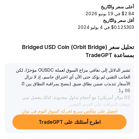
أعلى سعر والتّاريخ
$2.84 في 19 يونيو 2026
أقل سعر والتّاريخ
$0.125303 في 4 يوليو 2024
تحليل سعر Bridged USD Coin (Orbit Bridge)
بمساعدة TradeGPT
تشير الدلائل إلى تعافي مزاج السوق لعملة OUSDC مؤخرًا، لكن
الجانب التقني لم يؤكد حتى الآن أي اختراق حاسم، إذ لا تزال
الأسعار تتذبذب ضمن نطاق ضيق (ينصح بمراقبة النطاق بين 0
.
98 و1
.
02 دولار أمريكي) مع أحجام تداول محدودة، لذلك يفضل تبني
موقف المراقبة على المدى القصير
.
احصل على ملخّص سريع لحركة السوق اليوم في ثوانٍ
إذا ما شهدت الأسعار لاحقًا اختراقًا فعالًا لمستوى المقاومة العلوية
بالتزامن مع زيادة السيولة، يمكن حينها النظر في زيادة المراكز
اطرح أسئلتك على TradeGPT
الاستثمارية تدريجيًا
.
أما على المدى المتوسط والطويل، فينصح بتعديل التوزيعات
ديناميكيًا بالاعتماد على بيانات نظام DeFi ومؤشرات السيولة، مع