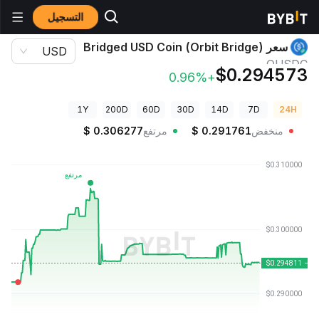
التسجيل
أسعار العملات الرقمية
سعر Bridged USD Coin (Orbit Bridge) OUSDC
سعر Bridged USD Coin (Orbit Bridge)
USD
OUSDC
$0.294573
+0.96%
1Y
200D
60D
30D
14D
7D
24H
منخفض
0.291761
$
مرتفع
0.306277
$