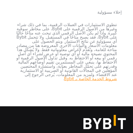
إخلاء مسؤولية
تنطوي الاستثمارات في العملات الرقمية، بما في ذلك شراء
وغيرها من الأصول الرقمية على Bybit، على مخاطر سوقية
كبيرة. وإذا لم يكن الأصل الرقمي الذي تبحث عنه متاحًا حاليًا
على Bybit، فقد يصبح متاحًا في المستقبل. ولا تتحمل Bybit
أي مسؤولية عن نتائج الاستثمار. ويتم الحصول على
معلومات الأسعار والبيانات الأخرى المعروضة هنا من مصادر
متاحة للعامة، وتُقدَّم لأغراض معلوماتية فقط. ولا يُشكّل هذا
المحتوى نصيحة مالية أو أي توصية أو عرض لشراء أي أصل
رقمي أو بيعه أو الاحتفاظ به. وقبل تداول الأصول الرقمية أو
الاحتفاظ بها، ينبغي على المستثمرين تقييم أوضاعهم المالية
وقدرتهم على تحمّل المخاطر بعناية، واستشارة المختصين
المؤهلين في المجالات القانونية أو الضريبية أو الاستثمارية
عند الاقتضاء. ولمزيد من المعلومات، يُرجى الرجوع إلى
شروط الخدمة الخاصة بـ Bybit
.