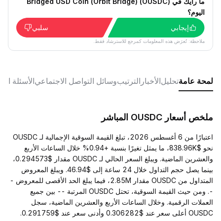
ما رأيك في Bridged USD Coin (Orbit Bridge) (OUSDC)
اليوم؟
إيجابي
سلبي
ملاحظة: تُعرَض هذه المعلومات كمرجع للاسترشاد فقط.
لمحة عامة
تحليل
الأخبار
الترتيب
وسائل التواصل الاجتماعي
الأسئلة الش
ملخص أسعار OUSDC المباشر
اعتبارًا من 6 أغسطس 2026، تبلغ القيمة السوقية الإجمالية لـ OUSDC
نحو $838.96K، ما يمثل تغيرًا بنسبة +0.94% خلال الساعات الأربع
والعشرين الماضية. ويبلغ السعر الحالي لـ OUSDC مقدار $0.294573،
بينما يصل حجم التداول خلال 24 ساعة إلى $46.94. ويبلغ المعروض
المتداول من OUSDC مقدار 2.85M، فيما يبلغ الحد الأقصى للمعروض -
-. ومن حيث القيمة السوقية، تحتل OUSDC المرتبة -- بين جميع
العملات الرقمية. وخلال الساعات الأربع والعشرين الماضية، سجل
OUSDC أعلى سعر عند $0.306282 وأدنى سعر عند $0.291759.