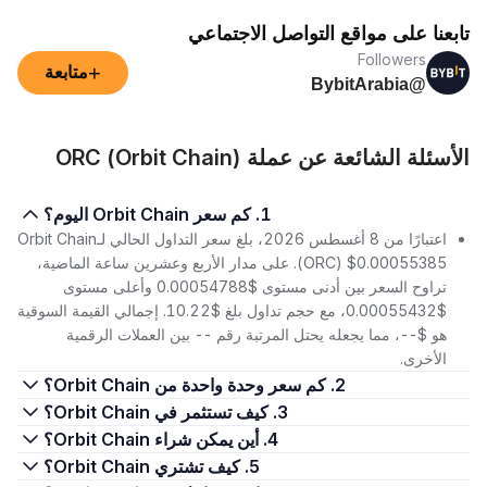
تابعنا على مواقع التواصل الاجتماعي
Followers
+
متابعة
@BybitArabia
الأسئلة الشائعة عن عملة ORC (Orbit Chain)
1. كم سعر Orbit Chain اليوم؟
اعتبارًا من 8 أغسطس 2026، بلغ سعر التداول الحالي لـOrbit Chain
(ORC) $0.00055385. على مدار الأربع وعشرين ساعة الماضية،
تراوح السعر بين أدنى مستوى $0.00054788 وأعلى مستوى
$0.00055432، مع حجم تداول بلغ $10.22. إجمالي القيمة السوقية
هو $--، مما يجعله يحتل المرتبة رقم -- بين العملات الرقمية
الأخرى.
2. كم سعر وحدة واحدة من Orbit Chain؟
3. كيف تستثمر في Orbit Chain؟
4. أين يمكن شراء Orbit Chain؟
5. كيف تشتري Orbit Chain؟