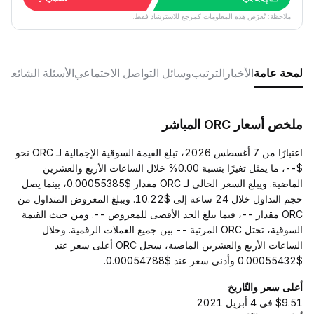
ملاحظة: تُعرَض هذه المعلومات كمرجع للاسترشاد فقط.
لمحة عامة
الأخبار
الترتيب
وسائل التواصل الاجتماعي
الأسئلة الشائعة
ملخص أسعار ORC المباشر
اعتبارًا من 7 أغسطس 2026، تبلغ القيمة السوقية الإجمالية لـ ORC نحو
$--، ما يمثل تغيرًا بنسبة 0.00% خلال الساعات الأربع والعشرين
الماضية. ويبلغ السعر الحالي لـ ORC مقدار $0.00055385، بينما يصل
حجم التداول خلال 24 ساعة إلى $10.22. ويبلغ المعروض المتداول من
ORC مقدار --، فيما يبلغ الحد الأقصى للمعروض --. ومن حيث القيمة
السوقية، تحتل ORC المرتبة -- بين جميع العملات الرقمية. وخلال
الساعات الأربع والعشرين الماضية، سجل ORC أعلى سعر عند
$0.00055432 وأدنى سعر عند $0.00054788.
أعلى سعر والتّاريخ
$9.51 في 4 أبريل 2021