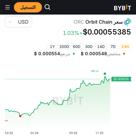
التسجيل
أسعار العملات الرقمية
سعر Orbit Chain ORC
سعر Orbit Chain
ORC
USD
$0.00055385
+1.03%
1Y
200D
60D
30D
14D
7D
24H
منخفض
0.000548
$
مرتفع
0.000554
$