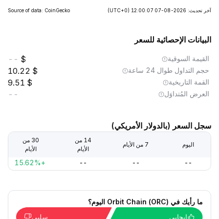
آخر تحديث: 2026-08-07 12:00:07
(UTC+0)
Source of data: CoinGecko
البيانات الإحصائية للسعر
القيمة السوقية
--
حجم التداول طوال 24 ساعة
10.22
القمة التاريخية
9.51
العرض المُتداوَل
--
سجل السعر (بالدولار الأمريكي)
14 من
30 من
اليوم
7 من الأيام
الأيام
الأيام
+15.62%
--
--
--
ما رأيك في Orbit Chain (ORC) اليوم؟
إيجابي
سلبي