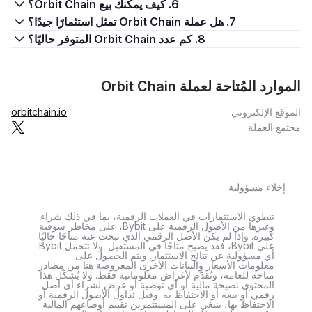
6. كيف يمكنك بيع Orbit Chain؟
7. هل عملة Orbit Chain تمثل استثمارًا جيدًا؟
8. كم عدد Orbit Chain المتوفر حاليًا؟
الموارد المُتاحة لعملة Orbit Chain
الموقع الإلكتروني
orbitchain.io
مجتمع العملة
إخلاء مسؤولية
تنطوي الاستثمارات في العملات الرقمية، بما في ذلك شراء
وغيرها من الأصول الرقمية على Bybit، على مخاطر سوقية
كبيرة. وإذا لم يكن الأصل الرقمي الذي تبحث عنه متاحًا حاليًا
على Bybit، فقد يصبح متاحًا في المستقبل. ولا تتحمل Bybit
أي مسؤولية عن نتائج الاستثمار. ويتم الحصول على
معلومات الأسعار والبيانات الأخرى المعروضة هنا من مصادر
متاحة للعامة، وتُقدَّم لأغراض معلوماتية فقط. ولا يُشكّل هذا
المحتوى نصيحة مالية أو أي توصية أو عرض لشراء أي أصل
رقمي أو بيعه أو الاحتفاظ به. وقبل تداول الأصول الرقمية أو
الاحتفاظ بها، ينبغي على المستثمرين تقييم أوضاعهم المالية