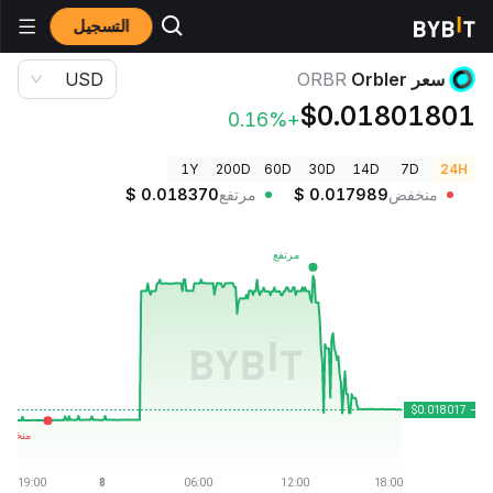
التسجيل
أسعار العملات الرقمية
سعر Orbler ORBR
سعر Orbler
ORBR
USD
$0.01801801
+0.16%
1Y
200D
60D
30D
14D
7D
24H
منخفض
0.017989
$
مرتفع
0.018370
$