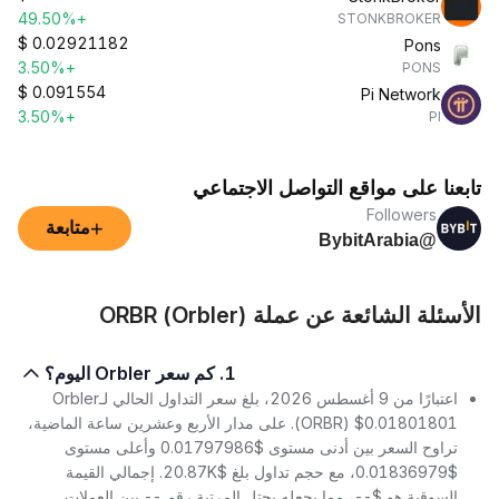
+49.50%
STONKBROKER
$
0.02921182
Pons
+3.50%
PONS
$
0.091554
Pi Network
+3.50%
PI
تابعنا على مواقع التواصل الاجتماعي
Followers
+
متابعة
@BybitArabia
الأسئلة الشائعة عن عملة ORBR (Orbler)
1. كم سعر Orbler اليوم؟
اعتبارًا من 9 أغسطس 2026، بلغ سعر التداول الحالي لـOrbler
(ORBR) $0.01801801. على مدار الأربع وعشرين ساعة الماضية،
تراوح السعر بين أدنى مستوى $0.01797986 وأعلى مستوى
$0.01836979، مع حجم تداول بلغ $20.87K. إجمالي القيمة
السوقية هو $--، مما يجعله يحتل المرتبة رقم -- بين العملات