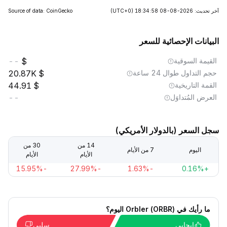
آخر تحديث: 2026-08-08 18:34:58
(UTC+0)
Source of data: CoinGecko
البيانات الإحصائية للسعر
القيمة السوقية
--
حجم التداول طوال 24 ساعة
20.87K
القمة التاريخية
44.91
العرض المُتداوَل
--
سجل السعر (بالدولار الأمريكي)
14 من
30 من
اليوم
7 من الأيام
الأيام
الأيام
-15.95%
-27.99%
-1.63%
+0.16%
ما رأيك في Orbler (ORBR) اليوم؟
إيجابي
سلبي