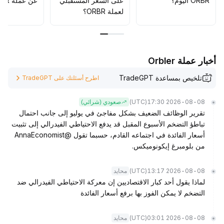
ORBR اليوم؟
على السعر المستقبلي
عن عملة ORBR؟
لعملة ORBR؟
أخبار عملة Orbler
تلخيص بمساعدة TradeGPT
اطرح أسئلتك على TradeGPT
(UTC)
2026-08-08 17:30
صعودي (شرائي)
تقرير الوظائف الضعيف بشكل مفاجئ في يوليو إلى جانب احتمال
تباطؤ التضخم الأسبوع المقبل قد يدفع الاحتياطي الفيدرالي إلى تثبيت
أسعار الفائدة في اجتماعه القادم، حسبما تقول @AnnaEconomist
من بلومبرغ إيكونوميكس.
(UTC)
2026-08-08 13:17
محايد
لماذا يقول أحد كبار الاقتصاديين إن معركة الاحتياطي الفيدرالي ضد
التضخم لا يمكن الفوز بها برفع أسعار الفائدة
(UTC)
2026-08-08 03:01
محايد