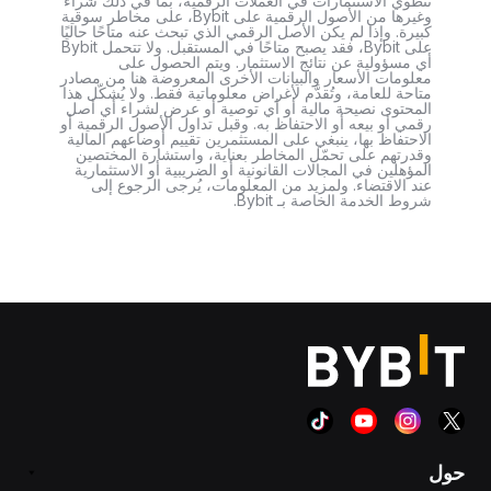
تنطوي الاستثمارات في العملات الرقمية، بما في ذلك شراء
وغيرها من الأصول الرقمية على Bybit، على مخاطر سوقية
كبيرة. وإذا لم يكن الأصل الرقمي الذي تبحث عنه متاحًا حاليًا
على Bybit، فقد يصبح متاحًا في المستقبل. ولا تتحمل Bybit
أي مسؤولية عن نتائج الاستثمار. ويتم الحصول على
معلومات الأسعار والبيانات الأخرى المعروضة هنا من مصادر
متاحة للعامة، وتُقدَّم لأغراض معلوماتية فقط. ولا يُشكّل هذا
المحتوى نصيحة مالية أو أي توصية أو عرض لشراء أي أصل
رقمي أو بيعه أو الاحتفاظ به. وقبل تداول الأصول الرقمية أو
الاحتفاظ بها، ينبغي على المستثمرين تقييم أوضاعهم المالية
وقدرتهم على تحمّل المخاطر بعناية، واستشارة المختصين
المؤهلين في المجالات القانونية أو الضريبية أو الاستثمارية
عند الاقتضاء. ولمزيد من المعلومات، يُرجى الرجوع إلى
شروط الخدمة الخاصة بـ Bybit.
حول