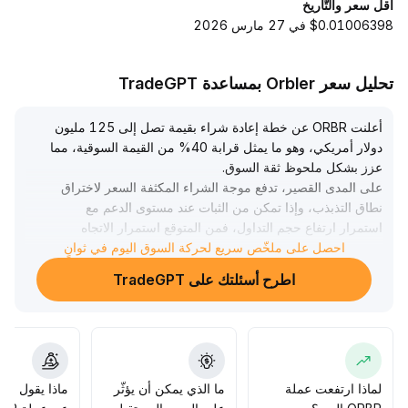
أقل سعر والتّاريخ
$0.01006398 في 27 مارس 2026
تحليل سعر Orbler بمساعدة TradeGPT
أعلنت ORBR عن خطة إعادة شراء بقيمة تصل إلى 125 مليون
دولار أمريكي، وهو ما يمثل قرابة 40% من القيمة السوقية، مما
عزز بشكل ملحوظ ثقة السوق
.
على المدى القصير، تدفع موجة الشراء المكثفة السعر لاختراق
نطاق التذبذب، وإذا تمكن من الثبات عند مستوى الدعم مع
استمرار ارتفاع حجم التداول، فمن المتوقع استمرار الاتجاه
الصعودي
.
احصل على ملخّص سريع لحركة السوق اليوم في ثوانٍ
أما على المدى الطويل، فإن إعادة الشراء تقلل بشكل كبير من
اطرح أسئلتك على TradeGPT
العرض المتداول، وتبعث بإشارة قوية من الإدارة حول التقييم
الحالي، مما يرفع القيمة الجوهرية بشكل واضح
.
يُوصى بالاستفادة من مناطق الدعم (النطاق المرجعي: متوسط
السعر قبل بدء إعادة الشراء زائد أو ناقص 5%) للتخطيط
الإيجابي، والانتباه إلى أساسيات المشروع وتقدم النظام البيئي،
وينصح باستغلال الفرص لإعادة التقييم على المدى المتوسط
.
لماذا ارتفعت عملة
ما الذي يمكن أن يؤثّر
ماذا يقول الم