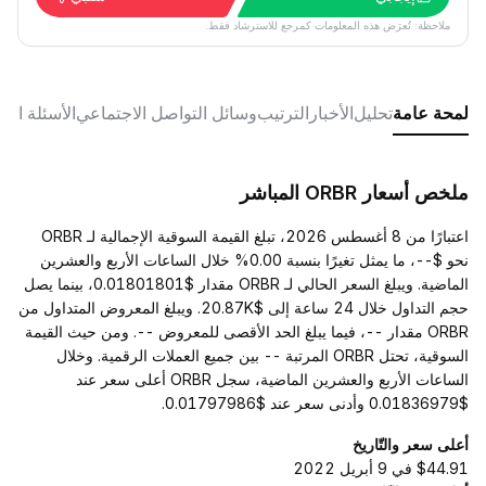
ملاحظة: تُعرَض هذه المعلومات كمرجع للاسترشاد فقط.
لمحة عامة
تحليل
الأخبار
الترتيب
وسائل التواصل الاجتماعي
الأسئلة الش
ملخص أسعار ORBR المباشر
اعتبارًا من 8 أغسطس 2026، تبلغ القيمة السوقية الإجمالية لـ ORBR
نحو $--، ما يمثل تغيرًا بنسبة 0.00% خلال الساعات الأربع والعشرين
الماضية. ويبلغ السعر الحالي لـ ORBR مقدار $0.01801801، بينما يصل
حجم التداول خلال 24 ساعة إلى $20.87K. ويبلغ المعروض المتداول من
ORBR مقدار --، فيما يبلغ الحد الأقصى للمعروض --. ومن حيث القيمة
السوقية، تحتل ORBR المرتبة -- بين جميع العملات الرقمية. وخلال
الساعات الأربع والعشرين الماضية، سجل ORBR أعلى سعر عند
$0.01836979 وأدنى سعر عند $0.01797986.
أعلى سعر والتّاريخ
$44.91 في 9 أبريل 2022