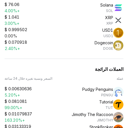
$
76.06
Solana
+4.00%
SOL
$
1.041
XRP
+3.00%
XRP
$
0.999502
USD1
0.00%
USD1
$
0.070918
Dogecoin
+2.40%
DOGE
العملات الرائجة
عملة
السعر ونسبة تغيره خلال 24 ساعة
$
0.00630636
Pudgy Penguins
+5.20%
PENGU
$
0.081081
Tutorial
+99.00%
TUT
$
0.01079837
Jimothy The Raccoon
+163.20%
JIMOTHY
$
0.03133319
StonkBroker