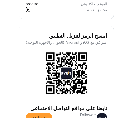
الموقع الإلكتروني
orca.so
مجتمع العملة
امسح الرمز لتنزيل التطبيق
متوافق مع iOS و Android (الجوال والأجهزة اللوحية)
كسب العملات الرقمية كدخل
بي بلا عناء
افآتك ستصل إليك وأنت مرتاح البال —
تابعنا على مواقع التواصل الاجتماعي
 عليك سوى إيداع أموالك، واسترح وراقب
Followers
وها.
متابعة