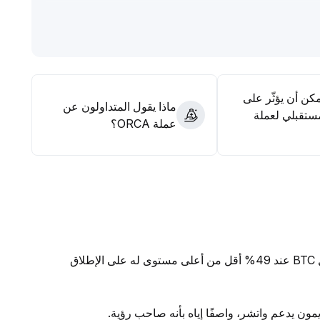
عار المستهلكين (CPI) متوافقة مع التوقعات، فمن المرجح أن يتحسن الميل نحو المخاطرة في
.
اً بناءً على نتائج CPI، مع الاعتماد بشكل أساسي على استراتيجية البيع عند المستويات العالية
مكن أن يؤثّر على
ماذا يقول المتداولون عن
ستقبلي لعملة
عملة ORCA؟
ق
ن يدعم واتشر، واصفًا إياه بأنه صاحب رؤية.