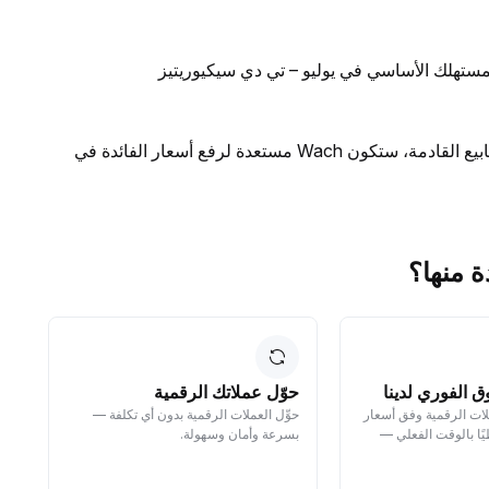
مستهلك الأساسي في يوليو – تي دي سيكيوريتيز
تقرير: إذا استمرت بيانات التضخم في الارتفاع خلال الأسابيع القادمة، ستكون Wach مستعدة لرفع أسعار الفائدة في
ق الفوري لدينا
حوّل عملاتك الرقمية
ا
لات الرقمية وفق أسعار
حوِّل العملات الرقمية بدون أي تكلفة —
سل
ًا بالوقت الفعلي —
بسرعة وأمان وسهولة.
مك
ما
نم