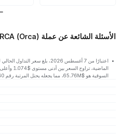
الأسئلة الشائعة عن عملة ORCA (Orca)
السوقية هو $65.76M، مما يجعله يحتل المرتبة رقم 340 بين العملات الرقمية الأخرى.