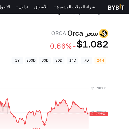
شراء العملات المشفرة
الأسواق
تداول
الأصول الت
أسعار العملات الرقمية
سعر Orca ORCA
سعر Orca
ORCA
$1.082
-0.66%
1Y
200D
60D
30D
14D
7D
24H