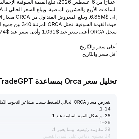
حيث القيمة السوقي
سجل ORCA أعلى سعر عند $1.091 وأدنى سعر عند $1.074.
أعلى سعر والتّاريخ
أقل سعر والتّاريخ
تحليل سعر Orca بمساعدة TradeGPT
يتعرض مسار ORCA الحالي للضغط بسبب مشاعر التحوط الكلية، حيث يتقارب نطاق التذبذب بين 1
.
14–1
26، ويشكل القمة السابقة عند 1
.
.
26–1
28 مقاومة رئيسية، بينما يعتبر 1
.
14 مستوى دفاعي على المدى القصير
.