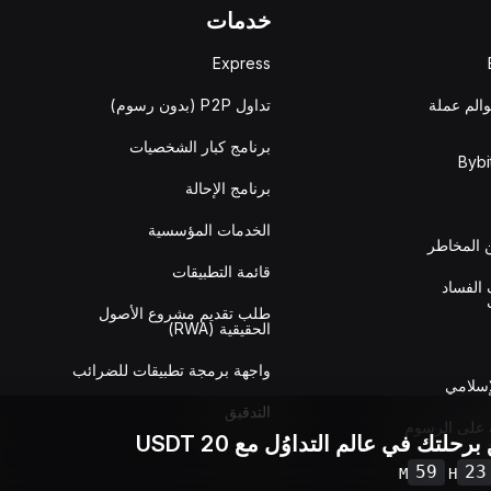
خدمات
Express
والم عملة
تداول P2P (بدون رسوم)
برنامج كبار الشخصيات
برنامج الإحالة
الخدمات المؤسسية
المخاطر
قائمة التطبيقات
الفساد
طلب تقديم مشروع الأصول
الحقيقية (RWA)
واجهة برمجة تطبيقات للضرائب
إسلامي
التدقيق
 على الرسوم
برحلتك في عالم التداوُل مع 20 USDT
59
23
M
H