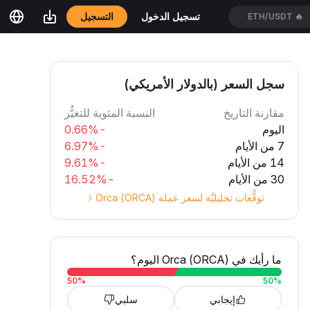
ETH/USDT
🔥
التسجيل
تسجيل الدخول
HEIUSDT
🔥
سجل السعر (بالدولار الأمريكي)
مقارنة التاريخ
النسبة المئوية للتغيُّر
اليوم
-0.66%
7 من الأيام
-6.97%
14 من الأيام
-9.61%
30 من الأيام
-16.52%
توقُّعات تحليليَّة لسعر عملة Orca (ORCA)
ما رأيك في Orca (ORCA) اليوم؟
50
%
50
%
إيجابي
سلبي