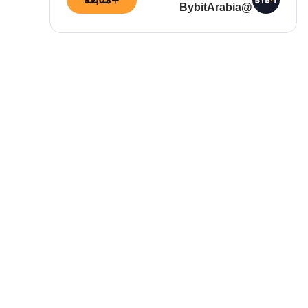
+
@BybitArabia