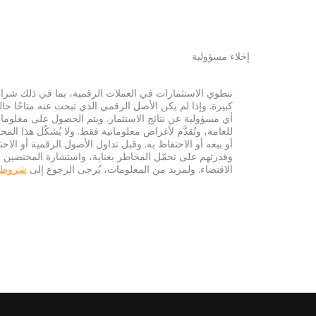
إخلاء مسؤولية
أي مسؤولية عن نتائج الاستثمار. ويتم الحصول على معلومات
للعامة، وتُقدَّم لأغراض معلوماتية فقط. ولا يُشكّل هذا 
أو بيعه أو الاحتفاظ به. وقبل تداول الأصول الرقمية أو الاح
وقدرتهم على تحمّل المخاطر بعناية، واستشارة المختصين الم
الاقتضاء. ولمزيد من المعلومات، يُرجى الرجوع إلى
شروط الخ