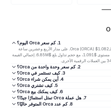
1. كم سعر Orca اليوم؟
اعتبارًا من 7 أغسطس 2026، بلغ سعر التداول الحالي لـOrca (ORCA) $1.082. على مدار الأربع وعشرين ساعة
الماضية، تراوح السعر بين أدنى مستوى $1.074 وأعلى مستوى $1.091، مع حجم تداول بلغ $6.85M. إجمالي القيمة
2. كم سعر وحدة واحدة من Orca؟
3. كيف تستثمر في Orca؟
4. أين يمكن شراء Orca؟
5. كيف تشتري Orca؟
6. كيف يمكنك بيع Orca؟
7. هل عملة Orca تمثل استثمارًا جيدًا؟
8. كم عدد Orca المتوفر حاليًا؟