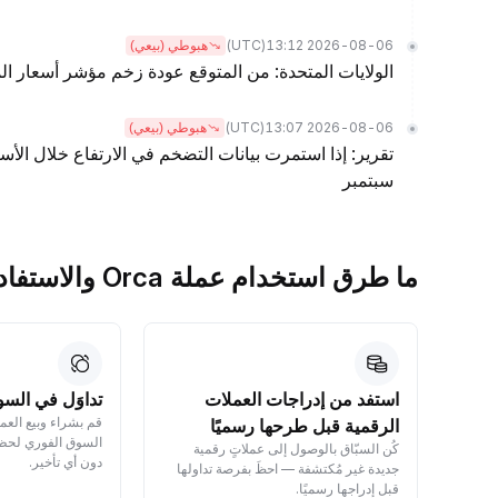
(UTC)
2026-08-06 13:12
هبوطي (بيعي)
الولايات المتحدة: من المتوقع عودة زخم مؤشر أسعار ال
(UTC)
2026-08-06 13:07
هبوطي (بيعي)
سبتمبر
ما طرق استخدام عملة Orca والاستفادة منها؟
ل
استفد من إدراجات العملات
تداوَل في السو
قم بشراء وبيع العم
الرقمية قبل طرحها رسميًا
السوق الفوري لحظي
ال —
كُن السبّاق بالوصول إلى عملاتٍ رقمية
دون أي تأخير.
وراقب
جديدة غير مُكتشفة — احظَ بفرصة تداولها
قبل إدراجها رسميًا.