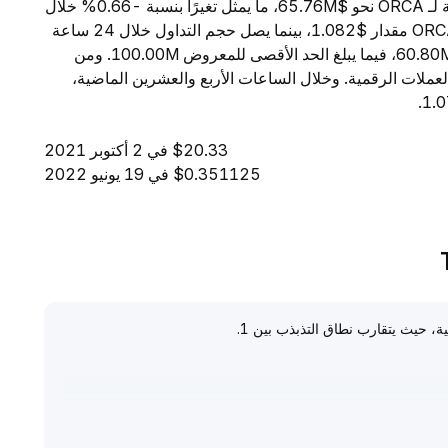
اعتبارًا من 6 أغسطس 2026، تبلغ القيمة السوقية الإجمالية لـ ORCA نحو $65.76M، ما يمثل تغيرًا بنسبة -0.66% خلال
الساعات الأربع والعشرين الماضية. ويبلغ السعر الحالي لـ ORCA مقدار $1.082، بينما يصل حجم التداول خلال 24 ساعة
إلى $6.85M. ويبلغ المعروض المتداول من ORCA مقدار 60.80M، فيما يبلغ الحد الأقصى للمعروض 100.00M. ومن
ة، تحتل ORCA المرتبة 340 بين جميع العملات الرقمية. وخلال الساعات الأربع والعشرين الماضية،
$20.33 في 2 أكتوبر 2021
$0.351125 في 19 يونيو 2022
.