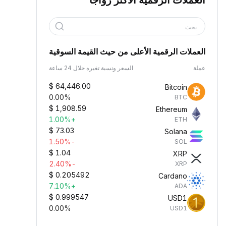
العملات الرقمية الأكثر رواجًا
بحث
العملات الرقمية الأعلى من حيث القيمة السوقية
عملة
السعر ونسبة تغيره خلال 24 ساعة
$
64,446.00
Bitcoin
0.00%
BTC
$
1,908.59
Ethereum
+1.00%
ETH
$
73.03
Solana
-1.50%
SOL
$
1.04
XRP
-2.40%
XRP
$
0.205492
Cardano
+7.10%
ADA
$
0.999547
USD1
0.00%
USD1