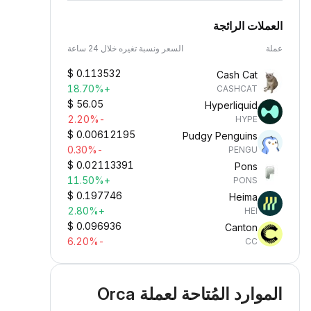
العملات الرائجة
عملة
السعر ونسبة تغيره خلال 24 ساعة
$
0.113532
Cash Cat
+18.70%
CASHCAT
$
56.05
Hyperliquid
-2.20%
HYPE
$
0.00612195
Pudgy Penguins
-0.30%
PENGU
$
0.02113391
Pons
+11.50%
PONS
$
0.197746
Heima
+2.80%
HEI
$
0.096936
Canton
-6.20%
CC
الموارد المُتاحة لعملة Orca