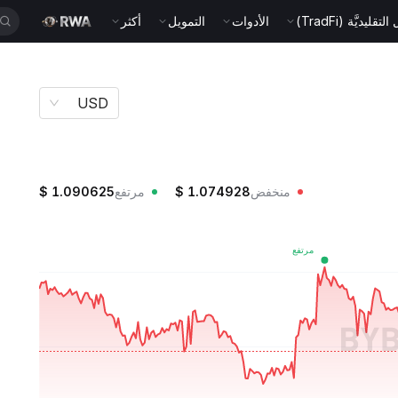
قليديَّة (TradFi)
الأدوات
التمويل
أكثر
USD
منخفض
1.074928
$
مرتفع
1.090625
$