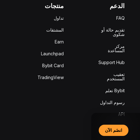
الدعم
منتجات
FAQ
تداول
تقديم حالة أو
المشتقات
شكوى
Earn
مركز
المساعدة
Launchpad
Support Hub
Bybit Card
تعقيب
TradingView
المستخدم
Bybit تعلم
رسوم التداول
API
التحقق من
انضَم الآن
السلامة