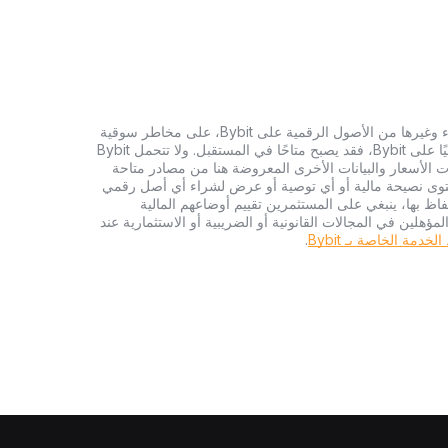
تنطوي الاستثمارات في العملات الرقمية، بما في ذلك شراء وغيرها من الأصول الرقمية على Bybit، على مخاطر سوقية
كبيرة. وإذا لم يكن الأصل الرقمي الذي تبحث عنه متاحًا حاليًا على Bybit، فقد يصبح متاحًا في المستقبل. ولا تتحمل Bybit
 الأسعار والبيانات الأخرى المعروضة هنا من مصادر متاحة
المحتوى نصيحة مالية أو أي توصية أو عرض لشراء أي أصل رقمي
تفاظ بها، ينبغي على المستثمرين تقييم أوضاعهم المالية
ؤهلين في المجالات القانونية أو الضريبية أو الاستثمارية عند
دمة الخاصة بـ Bybit
.