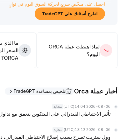
احصل على ملخّص سريع لحركة السوق اليوم في ثوانٍ
إذا جاءت بيانات مؤشر أس
السوق تدريجياً، وقد يستهدف ORCA مستوى 1
.
اطرح أسئلتك على TradeGPT
30 إذا تجاوز 1
.
26، وإلا، إذا لم تحقق البيانات التوقعات أو عززت مخاوف التضخم، قد تزداد مخاطر الهبوط لـ ORCA
يُنصح بمراقبة فعالية دعم 1
.
14 وتعديل المراكز ديناميكي
ما الذي ي
والشراء عند المستويات المنخفضة على المدى القصير
.
لماذا هبطت عملة ORCA
السعر الم
اليوم؟
ORCA؟
أخبار عملة Orca
تلخيص بمساعدة TradeGPT
(UTC)
2026-08-06 14:04
محايد
تأثير الاحتياطي الفيدرالي على البيتكوين يتعمق مع تداول BTC عند 49% أقل من أعلى مستوى له على الإطلا
(UTC)
2026-08-06 13:12
محايد
وول ستريت تصرخ بسبب إصلاح الاحتياطي الفيدرالي، ديمو