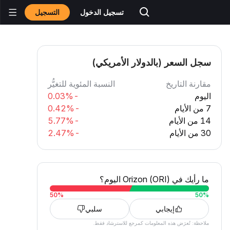
التسجيل
تسجيل الدخول
سجل السعر (بالدولار الأمريكي)
مقارنة التاريخ
النسبة المئوية للتغيُّر
اليوم
-0.03%
7 من الأيام
-0.42%
14 من الأيام
-5.77%
30 من الأيام
-2.47%
ما رأيك في Orizon (ORI) اليوم؟
50
%
50
%
إيجابي
سلبي
ملاحظة: تُعرَض هذه المعلومات كمرجع للاسترشاد فقط.