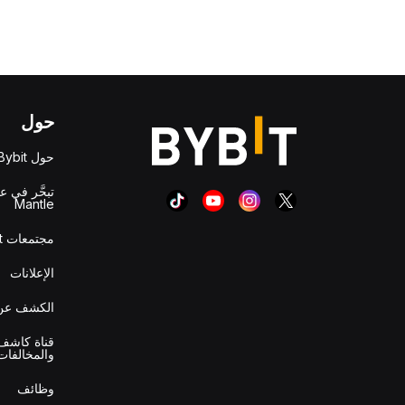
حول
حول Bybit
تبحَّر في ع
Mantle
مجتمعات Bybit
الإعلانات
الكشف عن 
قناة كاشف 
والمخالفات
وظائف