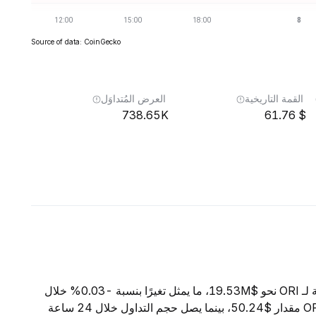
Source of data: CoinGecko
القمة التاريخية
العرض المُتداوَل
738.65K
61.76
اعتبارًا من 8 أغسطس 2026، تبلغ القيمة السوقية الإجمالية لـ ORI نحو $19.53M، ما يمثل تغيرًا بنسبة -0.03% خلال
الساعات الأربع والعشرين الماضية. ويبلغ السعر الحالي لـ ORI مقدار $50.24، بينما يصل حجم التداول خلال 24 ساعة