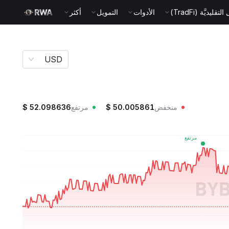
قليديَّة (TradFi)
الأدوات
التمويل
أكثر
USD
منخفض
50.005861
$
مرتفع
52.098636
$