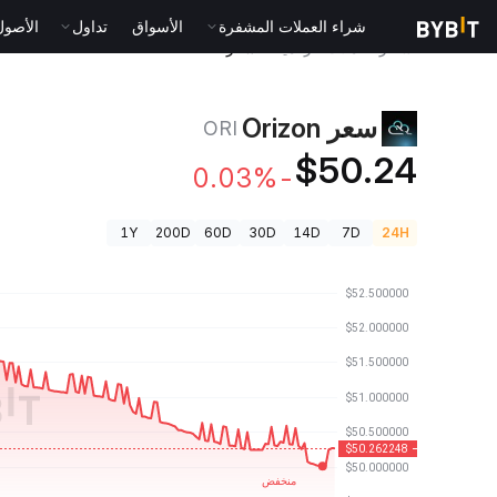
شراء العملات المشفرة
الأسواق
تداول
الأصول الت
أسعار العملات الرقمية
سعر Orizon ORI
سعر Orizon
ORI
$50.24
-0.03%
1Y
200D
60D
30D
14D
7D
24H