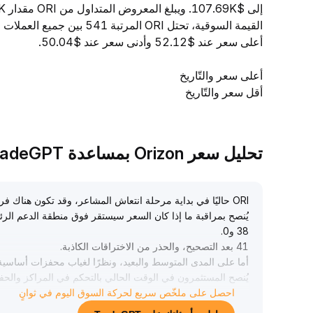
أعلى سعر عند $52.12 وأدنى سعر عند $50.04.
أعلى سعر والتّاريخ
أقل سعر والتّاريخ
تحليل سعر Orizon بمساعدة TradeGPT
ORI حاليًا في بداية مرحلة انتعاش المشاعر، وقد تكون هناك فرص تقلب قصيرة الأجل
يُنصح بمراقبة ما إذا كان السعر سيستقر فوق منطقة الدعم الرئي
38 و0
.
41 بعد التصحيح، والحذر من الاختراقات الكاذبة
.
أما على المدى المتوسط والبعيد، ونظرًا لغياب محفزات أساسية
يُنصح المستثمرون في الوقت الحالي بالتحكم في المراكز والح
أخبار إيجابية أساسية قبل زيادة المراكز
.
احصل على ملخّص سريع لحركة السوق اليوم في ثوانٍ