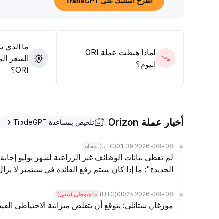
اطرح أسئلتك على TradeGPT
ما الذي ي
لماذا هبطت عملة ORI
السعر الم
اليوم؟
ORI؟
أخبار عملة Orizon
تلخيص بمساعدة TradeGPT
(UTC)
2026-08-08 01:39
محايد
لم تعطى بيانات الوظائف غير الزراعية لشهر يوليو إجابة 
الجديدة": ما إذا كان سيتم رفع الفائدة في سبتمبر لا يز
(UTC)
2026-08-08 00:25
هبوطي (بيعي)
مورغان ستانلي: يتوقع أن يتقلص ميزانية الاحتياطي الفيدرالي بمقدار .5