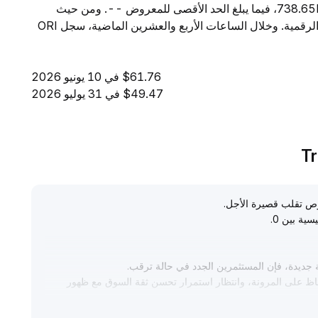
إلى $107.69K. ويبلغ المعروض المتداول من ORI مقدار 738.65K، فيما يبلغ الحد الأقصى للمعروض --. ومن حيث
القيمة السوقية، تحتل ORI المرتبة 541 بين جميع العملات الرقمية. وخلال الساعات الأربع والعشرين الماضية، سجل ORI
$61.76 في 10 يونيو 2026
$49.47 في 31 يوليو 2026
.
سية بين 0
.
 جديدة، فإن المستثمرين الجدد في حالة ترقب
.
فاظ على المرونة، وانتظار استمرار تحسن ثقة السوق مع ظهور