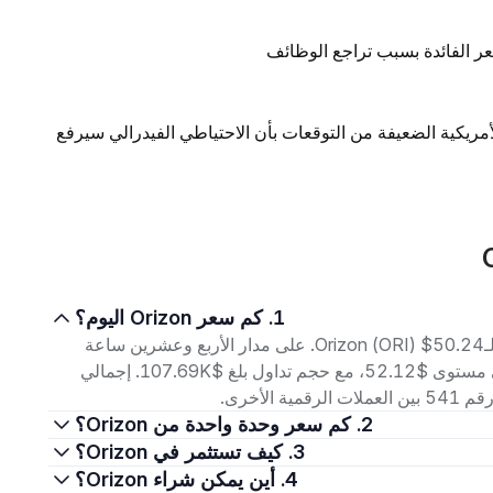
ر الفائدة بسبب تراجع الوظائف
لأمريكية الضعيفة من التوقعات بأن الاحتياطي الفيدرالي سيرفع
1. كم سعر Orizon اليوم؟
اعتبارًا من 8 أغسطس 2026، بلغ سعر التداول الحالي لـOrizon (ORI) $50.24. على مدار الأربع وعشرين ساعة
الماضية، تراوح السعر بين أدنى مستوى $50.04 وأعلى مستوى $52.12، مع حجم تداول بلغ $107.69K. إجمالي
2. كم سعر وحدة واحدة من Orizon؟
3. كيف تستثمر في Orizon؟
4. أين يمكن شراء Orizon؟