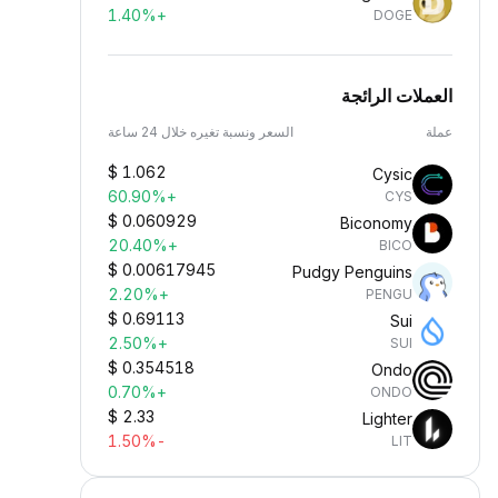
+1.40%
DOGE
العملات الرائجة
عملة
السعر ونسبة تغيره خلال 24 ساعة
$
1.062
Cysic
+60.90%
CYS
$
0.060929
Biconomy
+20.40%
BICO
$
0.00617945
Pudgy Penguins
+2.20%
PENGU
$
0.69113
Sui
+2.50%
SUI
$
0.354518
Ondo
+0.70%
ONDO
$
2.33
Lighter
-1.50%
LIT