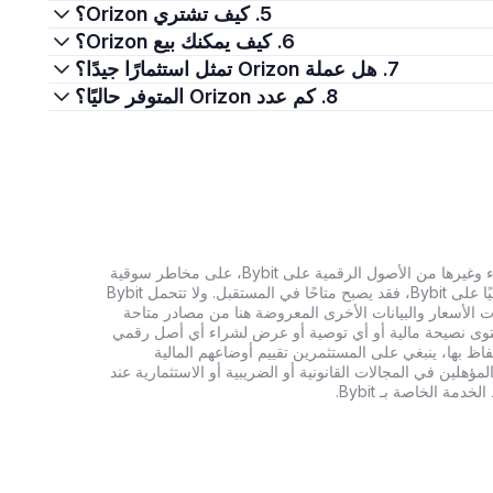
5. كيف تشتري Orizon؟
6. كيف يمكنك بيع Orizon؟
7. هل عملة Orizon تمثل استثمارًا جيدًا؟
8. كم عدد Orizon المتوفر حاليًا؟
تنطوي الاستثمارات في العملات الرقمية، بما في ذلك شراء وغيرها من الأصول الرقمية على Bybit، على مخاطر سوقية
كبيرة. وإذا لم يكن الأصل الرقمي الذي تبحث عنه متاحًا حاليًا على Bybit، فقد يصبح متاحًا في المستقبل. ولا تتحمل Bybit
 الأسعار والبيانات الأخرى المعروضة هنا من مصادر متاحة
المحتوى نصيحة مالية أو أي توصية أو عرض لشراء أي أصل رقمي
تفاظ بها، ينبغي على المستثمرين تقييم أوضاعهم المالية
ؤهلين في المجالات القانونية أو الضريبية أو الاستثمارية عند
ة الخاصة بـ Bybit.