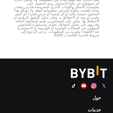
أي مسؤولية عن نتائج الاستثمار. ويتم الحصول على
معلومات الأسعار والبيانات الأخرى المعروضة هنا من مصادر
متاحة للعامة، وتُقدَّم لأغراض معلوماتية فقط. ولا يُشكّل هذا
المحتوى نصيحة مالية أو أي توصية أو عرض لشراء أي أصل
رقمي أو بيعه أو الاحتفاظ به. وقبل تداول الأصول الرقمية أو
الاحتفاظ بها، ينبغي على المستثمرين تقييم أوضاعهم المالية
وقدرتهم على تحمّل المخاطر بعناية، واستشارة المختصين
المؤهلين في المجالات القانونية أو الضريبية أو الاستثمارية
عند الاقتضاء. ولمزيد من المعلومات، يُرجى الرجوع إلى
شروط الخدمة الخاصة بـ Bybit.
حول
خدمات