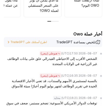
لماذا ارتفعت عملة
ما الذي يمكن أن يؤثّر
ماذا يقول الم
بمرونة
.
OWO اليوم؟
على السعر المستقبلي
عن عملة OWO؟
لعملة OWO؟
أخبار عملة Owo
تلخيص بمساعدة TradeGPT
اطرح أسئلتك على TradeGPT
(UTC)
2026-08-07 17:50
هبوطي (بيعي)
الشخص الأقرب إلى الاحتياطي الفيدرالي علق على بيانات الوظائف
غير الزراعية في الولايات المتحدة
(UTC)
2026-08-07 16:35
هبوطي (بيعي)
بالنسبة لمستثمري الأسهم والسندات، قد تعني الأخبار الاقتصادية
الجيدة في تقرير الوظائف لشهر يوليو اليوم أخبارًا سيئة للأسواق.
(UTC)
2026-08-07 16:21
محايد
توقعات الدولار الأمريكي الأسبوعية: تضخم مستمر، ضعف في سوق