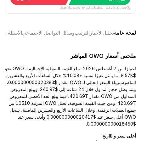
ملاحظة: تُعرَض هذه المعلومات كمرجع للاسترشاد فقط.
لمحة عامة
تحليل
الأخبار
الترتيب
وسائل التواصل الاجتماعي
الأسئلة الش
ملخص أسعار OWO المباشر
اعتبارًا من 7 أغسطس 2026، تبلغ القيمة السوقية الإجمالية لـ OWO نحو
$8.57K، ما يمثل تغيرًا بنسبة +10.08% خلال الساعات الأربع والعشرين
الماضية. ويبلغ السعر الحالي لـ OWO مقدار $0.000000000020383،
بينما يصل حجم التداول خلال 24 ساعة إلى $240.97. ويبلغ المعروض
المتداول من OWO مقدار 420.69T، فيما يبلغ الحد الأقصى للمعروض
420.69T. ومن حيث القيمة السوقية، تحتل OWO المرتبة 10510 بين
جميع العملات الرقمية. وخلال الساعات الأربع والعشرين الماضية، سجل
OWO أعلى سعر عند $0.000000000020417 وأدنى سعر عند
$0.000000000018459.
أعلى سعر والتّاريخ