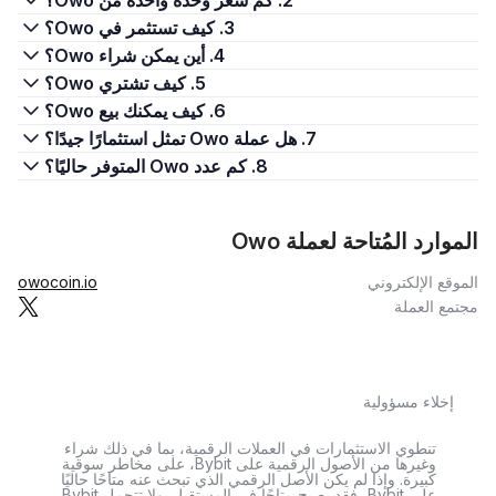
2. كم سعر وحدة واحدة من Owo؟
3. كيف تستثمر في Owo؟
4. أين يمكن شراء Owo؟
5. كيف تشتري Owo؟
6. كيف يمكنك بيع Owo؟
7. هل عملة Owo تمثل استثمارًا جيدًا؟
8. كم عدد Owo المتوفر حاليًا؟
الموارد المُتاحة لعملة Owo
الموقع الإلكتروني
owocoin.io
مجتمع العملة
إخلاء مسؤولية
تنطوي الاستثمارات في العملات الرقمية، بما في ذلك شراء
وغيرها من الأصول الرقمية على Bybit، على مخاطر سوقية
كبيرة. وإذا لم يكن الأصل الرقمي الذي تبحث عنه متاحًا حاليًا
على Bybit، فقد يصبح متاحًا في المستقبل. ولا تتحمل Bybit