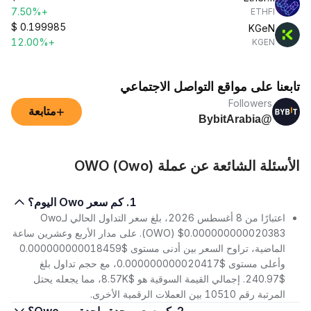
+7.50%
ETHFI
$
0.199985
KGeN
+12.00%
KGEN
تابعنا على مواقع التواصل الاجتماعي
Followers
+
متابعة
@BybitArabia
الأسئلة الشائعة عن عملة OWO (Owo)
1. كم سعر Owo اليوم؟
اعتبارًا من 8 أغسطس 2026، بلغ سعر التداول الحالي لـOwo
(OWO) $0.000000000020383. على مدار الأربع وعشرين ساعة
الماضية، تراوح السعر بين أدنى مستوى $0.000000000018459
وأعلى مستوى $0.000000000020417، مع حجم تداول بلغ
$240.97. إجمالي القيمة السوقية هو $8.57K، مما يجعله يحتل
المرتبة رقم 10510 بين العملات الرقمية الأخرى.