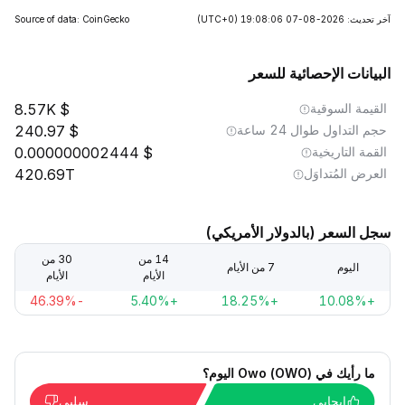
آخر تحديث: 2026-08-07 19:08:06
(UTC+0)
Source of data: CoinGecko
البيانات الإحصائية للسعر
القيمة السوقية
8.57K
حجم التداول طوال 24 ساعة
240.97
القمة التاريخية
0.000000002444
العرض المُتداوَل
420.69T
سجل السعر (بالدولار الأمريكي)
14 من
30 من
اليوم
7 من الأيام
الأيام
الأيام
-46.39%
+5.40%
+18.25%
+10.08%
ما رأيك في Owo (OWO) اليوم؟
إيجابي
سلبي