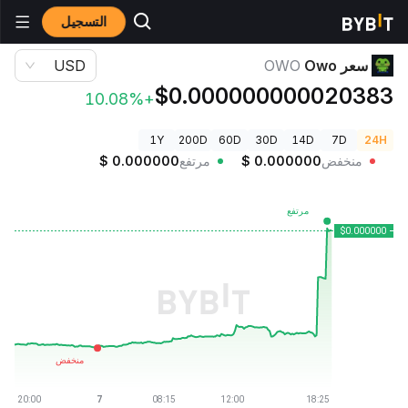
التسجيل
أسعار العملات الرقمية
سعر Owo OWO
سعر Owo
OWO
USD
$0.000000000020383
+10.08%
1Y
200D
60D
30D
14D
7D
24H
منخفض
0.000000
$
مرتفع
0.000000
$