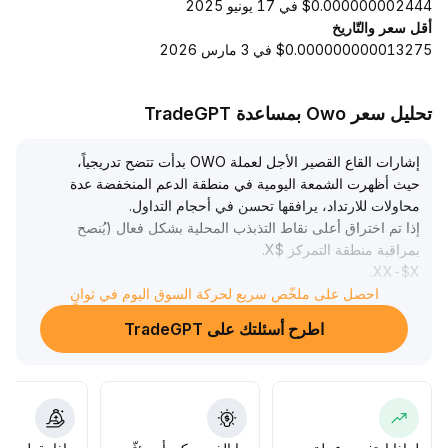
$0.000000002444 في 17 يونيو 2025
أقل سعر والتّاريخ
$0.000000000013275 في 3 مارس 2026
تحليل سعر Owo بمساعدة TradeGPT
إشارات القاع القصير الأجل لعملة OWO بدأت تتضح تدريجياً،
حيث أظهرت الشمعة اليومية في منطقة الدعم المنخفضة عدة
محاولات للارتداد، يرافقها تحسن في أحجام التداول
.
إذا تم اختراق أعلى نقاط التذبذب المحلية بشكل فعال (يُنصح
بمراقبة منطقة التمركز $X
.
.
XX-$X
XX)، قد يؤدي ذلك إلى انطلاق موجة ارتداد فنية
.
احصل على ملخّص سريع لحركة السوق اليوم في ثوانٍ
ومع ذلك، فإن البيئة الماكروية طويلة الأجل ونشاط السيولة لم
اطرح أسئلتك على TradeGPT
يتحسن بعد، وتظل بيانات التداول والعمولات منخفضة، مما يجعل
من الصعب دعم زخم صعودي مستمر
.
يُنصح المستثمرون بالمشاركة قصيرة الأجل عند الانخفاضات،
وتحديد نقاط جني الأرباح والخسائر، مع الحذر من خروج السيولة
على المدى المتوسط والطويل ومخاطر التصحيح النظامي
.
بشكل عام، يُفضل الاحتفاظ بأحجام مراكز صغيرة والتبديل