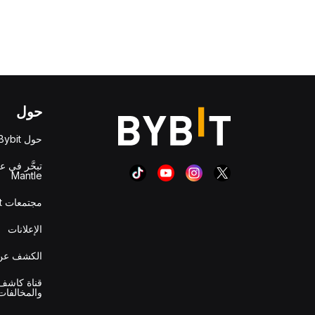
حول
حول Bybit
تبحَّر في ع
Mantle
مجتمعات Bybit
الإعلانات
الكشف عن 
قناة كاشف 
والمخالفات