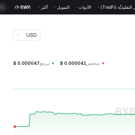
قليديَّة (TradFi)
الأدوات
التمويل
أكثر
USD
منخفض
0.000041
$
مرتفع
0.000047
$