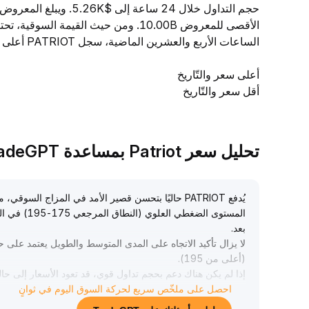
الساعات الأربع والعشرين الماضية، سجل PATRIOT أعلى سعر عند $0.00004683 وأدنى سعر عند $0.00004135.
أعلى سعر والتّاريخ
أقل سعر والتّاريخ
تحليل سعر Patriot بمساعدة TradeGPT
يُدفع PATRIOT حاليًا بتحسن قصير الأمد في المزاج ا
المستوى الضغ
بعد
.
لا يزال تأكيد الاتجاه على المدى المتوسط والطويل يعتمد على ح
(أعلى من 195)
.
إذا لم يكن هناك دعم بحجم تداول قوي، قد تعود الأسعار إلى حال
احصل على ملخّص سريع لحركة السوق اليوم في ثوانٍ
يُنصح متداولو الموجات بالتحلي بالمرونة ووضع حدود صارمة ل
بناء المراكز تدريجيًا وجني الأرباح بشكل ديناميكي، وتعزيز إدا