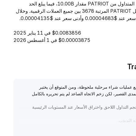
حجم التداول خلال 24 ساعة إلى $5.26K. ويبلغ المعروض المتداول من PATRIOT مقدار 10.00B، فيما يبلغ الحد
الأقصى للمعروض 10.00B. ومن حيث القيمة السوقية، تحتل PATRIOT المرتبة 3678 بين جميع العملات الرقمية. وخلال
$0.0083856 في 11 يناير 2025
$0.00003875 في 1 أغسطس 2026
لسوقي، مع عمليات شراء مرحلية ملحوظة، ومن المتوقع أن يختبر
طي العلوي (النطاق المرجعي 175-195) في المدى القصير، لكن زخم الاتجاه الصاعد لم يتم تحريره بالكامل
جم التداول اللاحق واختراق الأسعار عند المستويات الرئيسية
ة التذبذب
.
لخسارة؛ وعلى مستثمري المدى المتوسط والطويل التركيز على
رة المخاطر لمواجهة تقلبات وتراجعات السوق
.