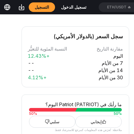
التسجيل
تسجيل الدخول
GWEIUSDT
🔥
سجل السعر (بالدولار الأمريكي)
مقارنة التاريخ
النسبة المئوية للتغيُّر
اليوم
+12.43%
7 من الأيام
--
14 من الأيام
--
30 من الأيام
+4.12%
ما رأيك في Patriot (PATRIOT) اليوم؟
50
%
50
%
إيجابي
سلبي
ملاحظة: تُعرَض هذه المعلومات كمرجع للاسترشاد فقط.