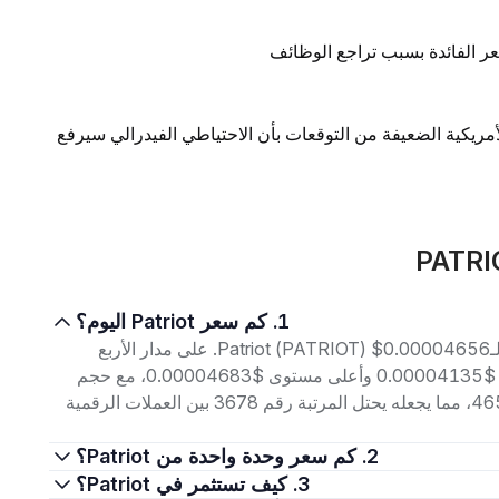
ر الفائدة بسبب تراجع الوظائف
لأمريكية الضعيفة من التوقعات بأن الاحتياطي الفيدرالي سيرفع
1. كم سعر Patriot اليوم؟
اعتبارًا من 8 أغسطس 2026، بلغ سعر التداول الحالي لـPatriot (PATRIOT) $0.00004656. على مدار الأربع
وعشرين ساعة الماضية، تراوح السعر بين أدنى مستوى $0.00004135 وأعلى مستوى $0.00004683، مع حجم
تداول بلغ $5.26K. إجمالي القيمة السوقية هو $465.60K، مما يجعله يحتل المرتبة رقم 3678 بين العملات الرقمية
2. كم سعر وحدة واحدة من Patriot؟
3. كيف تستثمر في Patriot؟