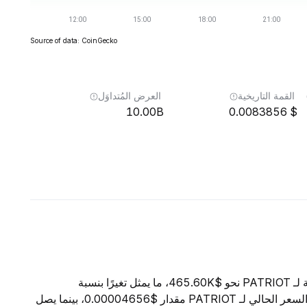
Source of data: CoinGecko
القمة التاريخية
العرض المُتداوَل
10.00B
0.0083856
اعتبارًا من 8 أغسطس 2026، تبلغ القيمة السوقية الإجمالية لـ PATRIOT نحو $465.60K، ما يمثل تغيرًا بنسبة
+12.43% خلال الساعات الأربع والعشرين الماضية. ويبلغ السعر الحالي لـ PATRIOT مقدار $0.00004656، بينما يصل