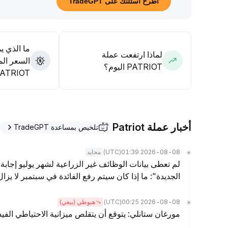
اطرح أسئلتك على TradeGPT
ما الذي ي
لماذا ارتفعت عملة
السعر الم
PATRIOT اليوم؟
PATRIOT
أخبار عملة Patriot
تلخيص بمساعدة TradeGPT
(UTC)
2026-08-08 01:39
محايد
لم تعطى بيانات الوظائف غير الزراعية لشهر يوليو إجابة 
الجديدة": ما إذا كان سيتم رفع الفائدة في سبتمبر لا يز
(UTC)
2026-08-08 00:25
هبوطي (بيعي)
مورغان ستانلي: يتوقع أن يتقلص ميزانية الاحتياطي الفيدرالي بمقدار .5