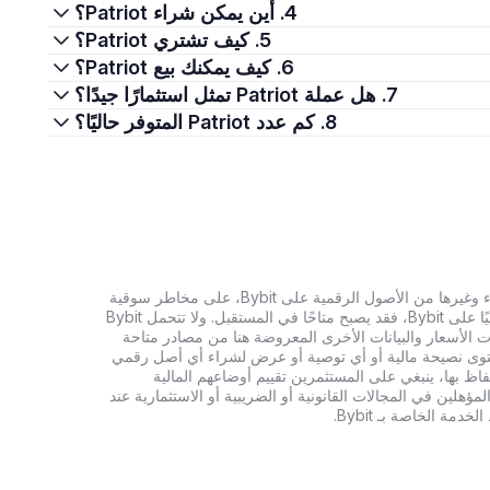
4. أين يمكن شراء Patriot؟
5. كيف تشتري Patriot؟
6. كيف يمكنك بيع Patriot؟
7. هل عملة Patriot تمثل استثمارًا جيدًا؟
8. كم عدد Patriot المتوفر حاليًا؟
تنطوي الاستثمارات في العملات الرقمية، بما في ذلك شراء وغيرها من الأصول الرقمية على Bybit، على مخاطر سوقية
كبيرة. وإذا لم يكن الأصل الرقمي الذي تبحث عنه متاحًا حاليًا على Bybit، فقد يصبح متاحًا في المستقبل. ولا تتحمل Bybit
 الأسعار والبيانات الأخرى المعروضة هنا من مصادر متاحة
المحتوى نصيحة مالية أو أي توصية أو عرض لشراء أي أصل رقمي
تفاظ بها، ينبغي على المستثمرين تقييم أوضاعهم المالية
ؤهلين في المجالات القانونية أو الضريبية أو الاستثمارية عند
ة الخاصة بـ Bybit.