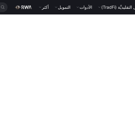
قليديَّة (TradFi)
الأدوات
التمويل
أكثر