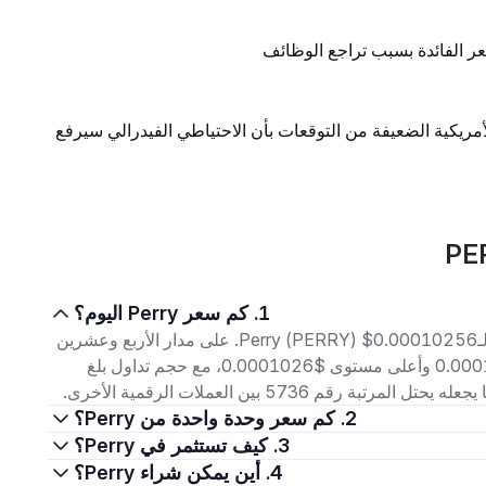
ر الفائدة بسبب تراجع الوظائف
لأمريكية الضعيفة من التوقعات بأن الاحتياطي الفيدرالي سيرفع
1. كم سعر Perry اليوم؟
اعتبارًا من 8 أغسطس 2026، بلغ سعر التداول الحالي لـPerry (PERRY) $0.00010256. على مدار الأربع وعشرين
ساعة الماضية، تراوح السعر بين أدنى مستوى $0.00010113 وأعلى مستوى $0.0001026، مع حجم تداول بلغ
2. كم سعر وحدة واحدة من Perry؟
3. كيف تستثمر في Perry؟
4. أين يمكن شراء Perry؟