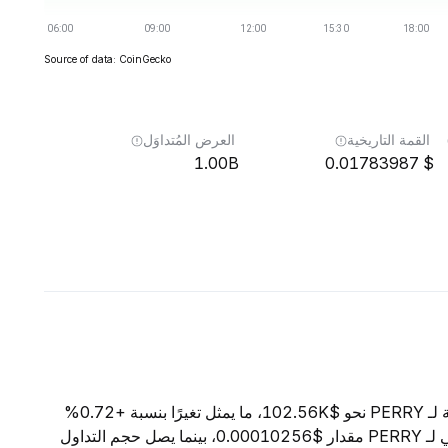
Source of data: CoinGecko
القمة التاريخية
العرض المُتداوَل
1.00B
0.01783987
اعتبارًا من 8 أغسطس 2026، تبلغ القيمة السوقية الإجمالية لـ PERRY نحو $102.56K، ما يمثل تغيرًا بنسبة +0.72%
خلال الساعات الأربع والعشرين الماضية. ويبلغ السعر الحالي لـ PERRY مقدار $0.00010256، بينما يصل حجم التداول