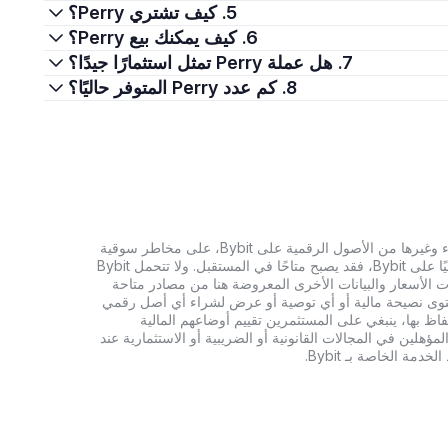
5. كيف تشتري Perry؟
6. كيف يمكنك بيع Perry؟
7. هل عملة Perry تمثل استثمارًا جيدًا؟
8. كم عدد Perry المتوفر حاليًا؟
تنطوي الاستثمارات في العملات الرقمية، بما في ذلك شراء وغيرها من الأصول الرقمية على Bybit، على مخاطر سوقية
كبيرة. وإذا لم يكن الأصل الرقمي الذي تبحث عنه متاحًا حاليًا على Bybit، فقد يصبح متاحًا في المستقبل. ولا تتحمل Bybit
 الأسعار والبيانات الأخرى المعروضة هنا من مصادر متاحة
المحتوى نصيحة مالية أو أي توصية أو عرض لشراء أي أصل رقمي
تفاظ بها، ينبغي على المستثمرين تقييم أوضاعهم المالية
ؤهلين في المجالات القانونية أو الضريبية أو الاستثمارية عند
ة الخاصة بـ Bybit.