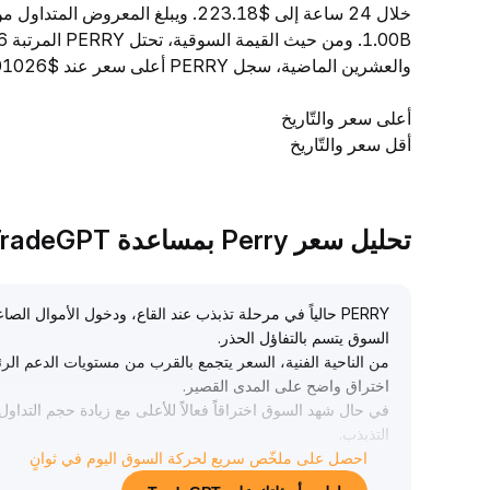
والعشرين الماضية، سجل PERRY أعلى سعر عند $0.0001026 وأدنى سعر عند $0.00010113.
أعلى سعر والتّاريخ
أقل سعر والتّاريخ
تحليل سعر Perry بمساعدة TradeGPT
PERRY حالياً في مرحلة تذبذب عند القاع، ودخول الأموال 
السوق يتسم بالتفاؤل الحذر
.
من الناحية الفنية، السعر يتجمع بالقرب من مستويات الدعم الر
اختراق واضح على المدى القصير
.
في حال شهد السوق اختراقاً فعالاً للأعلى مع زيادة حجم التد
التذبذب
.
احصل على ملخّص سريع لحركة السوق اليوم في ثوانٍ
يُنصح بمراقبة تغير حجم التداول وأداء مستويات المقاومة الرئي
النطاق 0
.