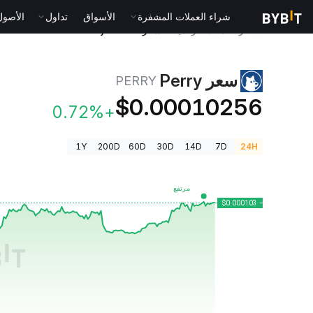
شراء العملات المشفرة
الأسواق
تداول
الأصول الت
أسعار العملات الرقمية
سعر Perry PERRY
سعر Perry
PERRY
$0.00010256
+0.72%
1Y
200D
60D
30D
14D
7D
24H