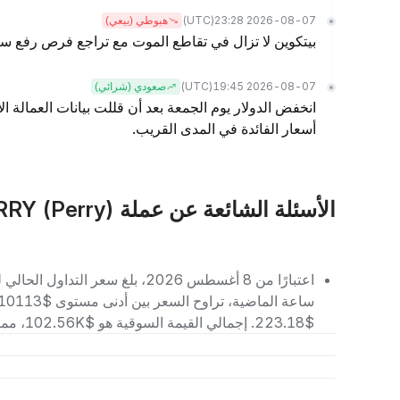
(UTC)
2026-08-07 23:28
هبوطي (بيعي)
بيتكوين لا تزال في تقاطع الموت مع تراجع فرص رفع سع
(UTC)
2026-08-07 19:45
صعودي (شرائي)
انخفض الدولار يوم الجمعة بعد أن قللت بيانات العمالة ا
أسعار الفائدة في المدى القريب.
الأسئلة الشائعة عن عملة PERRY (Perry)
$223.18. إجمالي القيمة السوقية هو $102.56K، مما يجعله يحتل المرتبة رقم 5736 بين العملات الرقمية الأخرى.