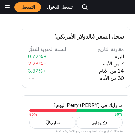
التسجيل
تسجيل الدخول
سجل السعر (بالدولار الأمريكي)
مقارنة التاريخ
النسبة المئوية للتغيُّر
اليوم
+0.72%
7 من الأيام
-2.78%
14 من الأيام
+3.37%
30 من الأيام
--
ما رأيك في Perry (PERRY) اليوم؟
50
%
50
%
إيجابي
سلبي
ملاحظة: تُعرَض هذه المعلومات كمرجع للاسترشاد فقط.