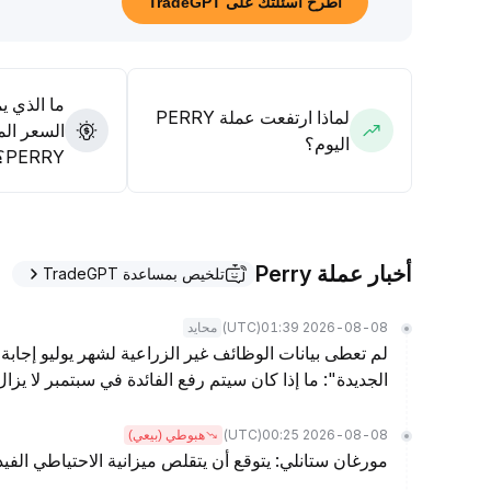
اطرح أسئلتك على TradeGPT
.
32-0
36، مع إمكانية تعزيز المراكز بعد الاختراق والاستقرار فوق 0
.
.
41
ما الذي ي
لماذا ارتفعت عملة PERRY
السعر الم
اليوم؟
PERRY؟
أخبار عملة Perry
تلخيص بمساعدة TradeGPT
(UTC)
2026-08-08 01:39
محايد
لم تعطى بيانات الوظائف غير الزراعية لشهر يوليو إجابة 
الجديدة": ما إذا كان سيتم رفع الفائدة في سبتمبر لا يز
(UTC)
2026-08-08 00:25
هبوطي (بيعي)
مورغان ستانلي: يتوقع أن يتقلص ميزانية الاحتياطي الفيدرالي بمقدار .5