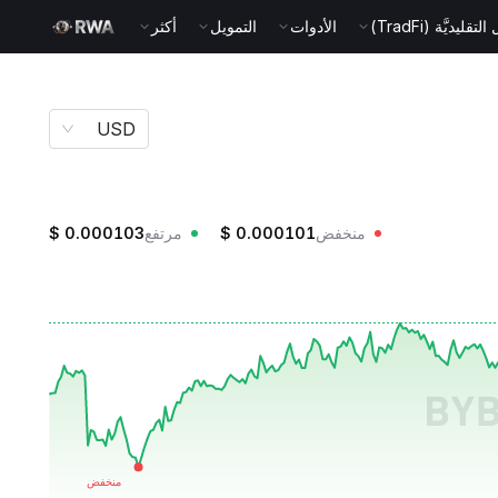
قليديَّة (TradFi)
الأدوات
التمويل
أكثر
USD
منخفض
0.000101
$
مرتفع
0.000103
$