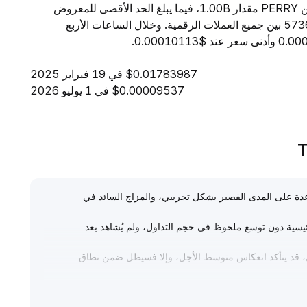
خلال 24 ساعة إلى $223.18. ويبلغ المعروض المتداول من PERRY مقدار 1.00B، فيما يبلغ الحد الأقصى للمعروض
1.00B. ومن حيث القيمة السوقية، تحتل PERRY المرتبة 5736 بين جميع العملات الرقمية. وخلال الساعات الأربع
$0.01783987 في 19 فبراير 2025
$0.00009537 في 1 يوليو 2026
الصاعدة على المدى القصير بشكل تجريبي، والمزاج السائد في
ئيسية دون توسع ملحوظ في حجم التداول، ولم يُشاهد بعد
اول، قد يتأكد انعكاس متوسط الأجل، وإلا فسيظل ضمن نطاق
سية، أما المستثمرون المغامرون فيمكنهم الشراء جزئياً ضمن