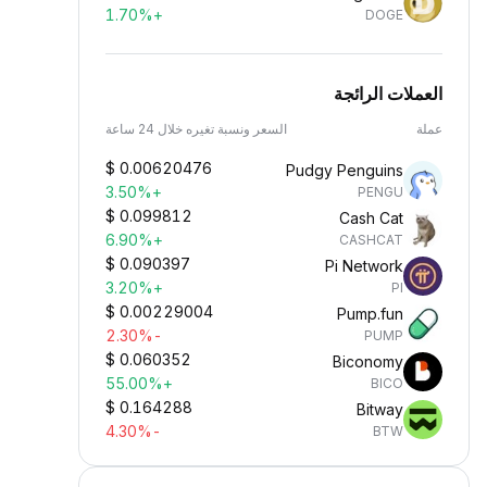
+1.70%
DOGE
العملات الرائجة
عملة
السعر ونسبة تغيره خلال 24 ساعة
$
0.00620476
Pudgy Penguins
+3.50%
PENGU
$
0.099812
Cash Cat
+6.90%
CASHCAT
$
0.090397
Pi Network
+3.20%
PI
$
0.00229004
Pump.fun
-2.30%
PUMP
$
0.060352
Biconomy
+55.00%
BICO
$
0.164288
Bitway
-4.30%
BTW