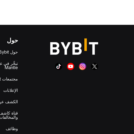
حول
حول Bybit
تبحَّر في ع
Mantle
مجتمعات Bybit
الإعلانات
الكشف عن 
قناة كاشف 
والمخالفات
وظائف