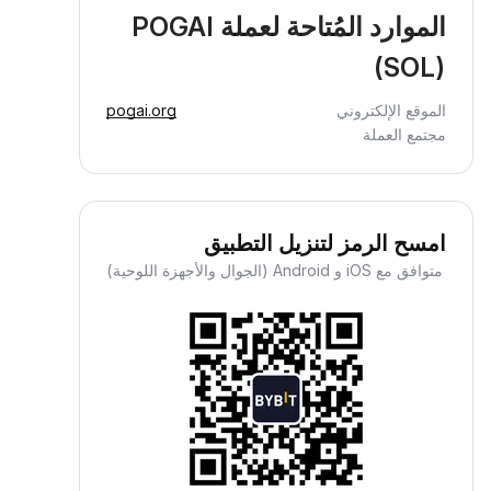
الموارد المُتاحة لعملة POGAI
(SOL)
الموقع الإلكتروني
pogai.org
مجتمع العملة
امسح الرمز لتنزيل التطبيق
متوافق مع iOS و Android (الجوال والأجهزة اللوحية)