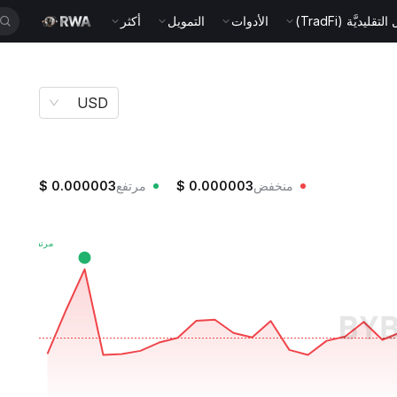
قليديَّة (TradFi)
الأدوات
التمويل
أكثر
USD
منخفض
0.000003
$
مرتفع
0.000003
$