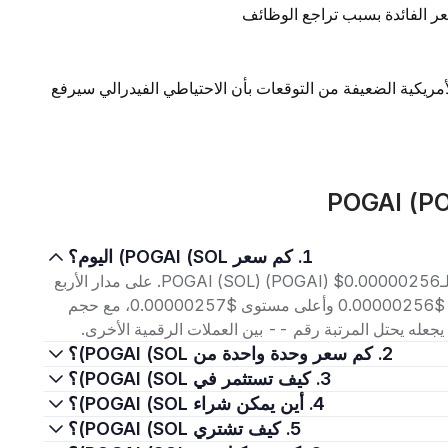
ر الفائدة بسبب تراجع الوظائف
لأمريكية الضعيفة من التوقعات بأن الاحتياطي الفيدرالي سيرفع
1. كم سعر POGAI (SOL) اليوم؟
اعتبارًا من 8 أغسطس 2026، بلغ سعر التداول الحالي لـPOGAI (SOL) (POGAI) $0.00000256. على مدار الأربع
وعشرين ساعة الماضية، تراوح السعر بين أدنى مستوى $0.00000256 وأعلى مستوى $0.00000257، مع حجم
2. كم سعر وحدة واحدة من POGAI (SOL)؟
3. كيف تستثمر في POGAI (SOL)؟
4. أين يمكن شراء POGAI (SOL)؟
5. كيف تشتري POGAI (SOL)؟