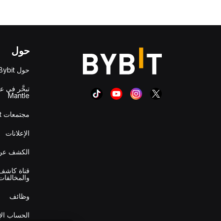
حول
حول Bybit
تبحَّر في ع
Mantle
مجتمعات Bybit
الإعلانات
الكشف عن 
قناة كاشف 
والمخالفات
وظائف
الحساب ال