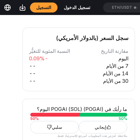
التسجيل
تسجيل الدخول
ETH/USDT
🔥
سجل السعر (بالدولار الأمريكي)
مقارنة التاريخ
النسبة المئوية للتغيُّر
اليوم
-0.09%
7 من الأيام
--
14 من الأيام
--
30 من الأيام
--
ما رأيك في POGAI (SOL) (POGAI) اليوم؟
50
%
50
%
إيجابي
سلبي
ملاحظة: تُعرَض هذه المعلومات كمرجع للاسترشاد فقط.