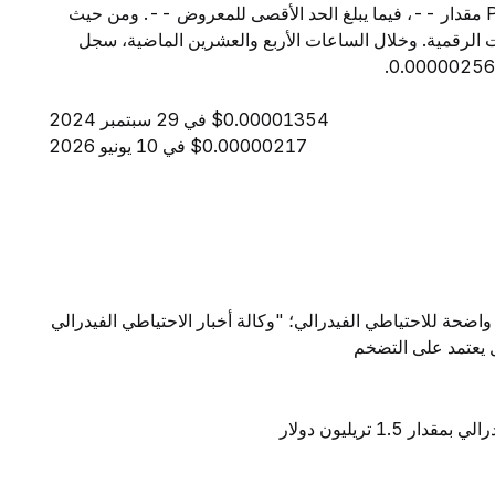
24 ساعة إلى $2.89. ويبلغ المعروض المتداول من POGAI مقدار --، فيما يبلغ الحد الأقصى للمعروض --. ومن حيث
-- بين جميع العملات الرقمية. وخلال الساعات الأربع والعشرين الماضية، سجل
$0.00001354 في 29 سبتمبر 2024
$0.00000217 في 10 يونيو 2026
واضحة للاحتياطي الفيدرالي؛ "وكالة أخبار الاحتياطي الفيدرالي
ال يعتمد على التضخم
1 تريليون دولار