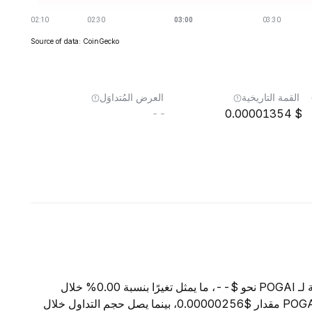
Source of data: CoinGecko
القمة التاريخية
العرض المُتداوَل
--
0.00001354
اعتبارًا من 8 أغسطس 2026، تبلغ القيمة السوقية الإجمالية لـ POGAI نحو $--، ما يمثل تغيرًا بنسبة 0.00% خلال
الساعات الأربع والعشرين الماضية. ويبلغ السعر الحالي لـ POGAI مقدار $0.00000256، بينما يصل حجم التداول خلال