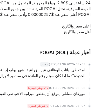
القيمة السوقية، تحتل POGAI المرتبة 
POGAI أعلى سعر عند $0.00000257 وأدنى سعر عند $0.00000256.
أعلى سعر والتّاريخ
أقل سعر والتّاريخ
أخبار عملة POGAI (SOL)
(UTC)
2026-08-08 01:39
محايد
لم تعطى بيانات الوظائف غير الزراعية لشهر يوليو إجابة 
الجديدة": ما إذا كان سيتم رفع الفائدة في سبتمبر لا يز
(UTC)
2026-08-08 00:25
هبوطي (بيعي)
مورغان ستانلي: يتوقع أن يتقلص ميزانية الاحتياطي الفيدرالي بمقدار .5
(UTC)
2026-08-07 23:28
هبوطي (بيعي)