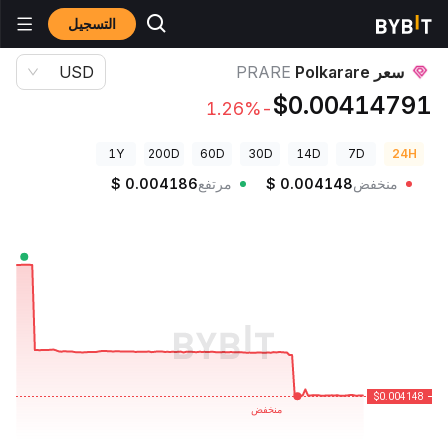
التسجيل
أسعار العملات الرقمية
سعر Polkarare PRARE
سعر Polkarare
PRARE
USD
$0.00414791
-1.26%
1Y
200D
60D
30D
14D
7D
24H
منخفض
0.004148
$
مرتفع
0.004186
$