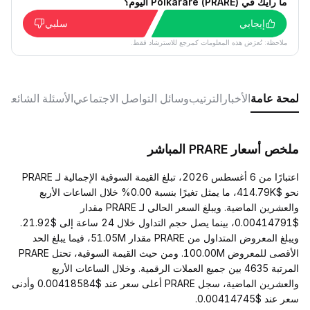
ما رأيك في Polkarare (PRARE) اليوم؟
إيجابي
سلبي
ملاحظة: تُعرَض هذه المعلومات كمرجع للاسترشاد فقط.
لمحة عامة
الأخبار
الترتيب
وسائل التواصل الاجتماعي
الأسئلة الشائعة
ملخص أسعار PRARE المباشر
اعتبارًا من 6 أغسطس 2026، تبلغ القيمة السوقية الإجمالية لـ PRARE
نحو $414.79K، ما يمثل تغيرًا بنسبة 0.00% خلال الساعات الأربع
والعشرين الماضية. ويبلغ السعر الحالي لـ PRARE مقدار
$0.00414791، بينما يصل حجم التداول خلال 24 ساعة إلى $21.92.
ويبلغ المعروض المتداول من PRARE مقدار 51.05M، فيما يبلغ الحد
الأقصى للمعروض 100.00M. ومن حيث القيمة السوقية، تحتل PRARE
المرتبة 4635 بين جميع العملات الرقمية. وخلال الساعات الأربع
والعشرين الماضية، سجل PRARE أعلى سعر عند $0.00418584 وأدنى
سعر عند $0.00414745.