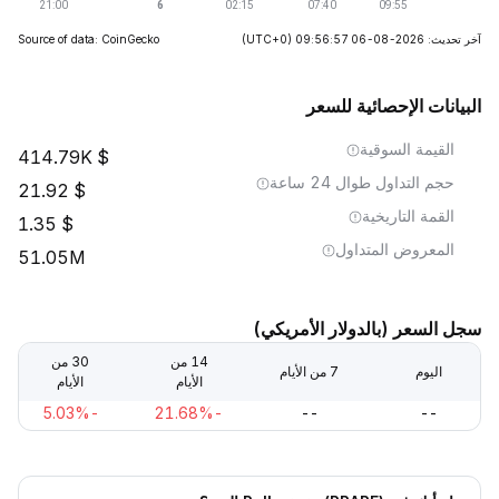
آخر تحديث: 2026-08-06 09:56:57
(UTC+0)
Source of data: CoinGecko
البيانات الإحصائية للسعر
القيمة السوقية
414.79K
حجم التداول طوال 24 ساعة
21.92
القمة التاريخية
1.35
المعروض المتداول
51.05M
سجل السعر (بالدولار الأمريكي)
14 من
30 من
اليوم
7 من الأيام
الأيام
الأيام
-5.03%
-21.68%
--
--