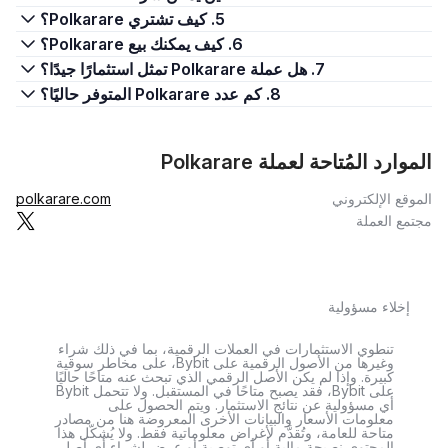
5. كيف تشتري Polkarare؟
6. كيف يمكنك بيع Polkarare؟
7. هل عملة Polkarare تمثل استثمارًا جيدًا؟
8. كم عدد Polkarare المتوفر حاليًا؟
الموارد المُتاحة لعملة Polkarare
الموقع الإلكتروني
polkarare.com
مجتمع العملة
إخلاء مسؤولية
تنطوي الاستثمارات في العملات الرقمية، بما في ذلك شراء
وغيرها من الأصول الرقمية على Bybit، على مخاطر سوقية
كبيرة. وإذا لم يكن الأصل الرقمي الذي تبحث عنه متاحًا حاليًا
على Bybit، فقد يصبح متاحًا في المستقبل. ولا تتحمل Bybit
أي مسؤولية عن نتائج الاستثمار. ويتم الحصول على
معلومات الأسعار والبيانات الأخرى المعروضة هنا من مصادر
متاحة للعامة، وتُقدَّم لأغراض معلوماتية فقط. ولا يُشكّل هذا
المحتوى نصيحة مالية أو أي توصية أو عرض لشراء أي أصل