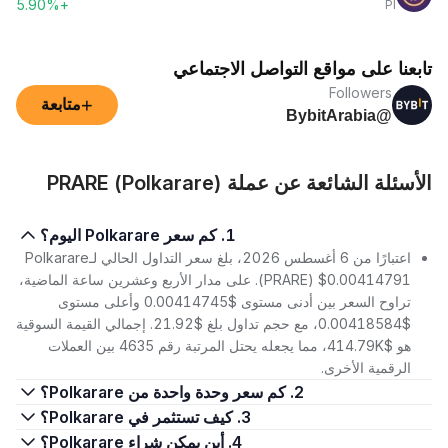
+5.90%
PI
تابعنا على مواقع التواصل الاجتماعي
Followers
+
متابعة
@BybitArabia
الأسئلة الشائعة عن عملة PRARE (Polkarare)
1. كم سعر Polkarare اليوم؟
اعتبارًا من 6 أغسطس 2026، بلغ سعر التداول الحالي لـPolkarare
(PRARE) $0.00414791. على مدار الأربع وعشرين ساعة الماضية،
تراوح السعر بين أدنى مستوى $0.00414745 وأعلى مستوى
$0.00418584، مع حجم تداول بلغ $21.92. إجمالي القيمة السوقية
هو $414.79K، مما يجعله يحتل المرتبة رقم 4635 بين العملات
الرقمية الأخرى.
2. كم سعر وحدة واحدة من Polkarare؟
3. كيف تستثمر في Polkarare؟
4. أين يمكن شراء Polkarare؟