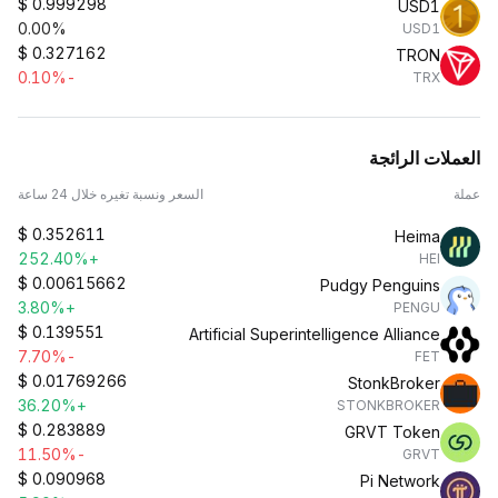
$
0.999298
USD1
0.00%
USD1
$
0.327162
TRON
-0.10%
TRX
العملات الرائجة
عملة
السعر ونسبة تغيره خلال 24 ساعة
$
0.352611
Heima
+252.40%
HEI
$
0.00615662
Pudgy Penguins
+3.80%
PENGU
$
0.139551
Artificial Superintelligence Alliance
-7.70%
FET
$
0.01769266
StonkBroker
+36.20%
STONKBROKER
$
0.283889
GRVT Token
-11.50%
GRVT
$
0.090968
Pi Network