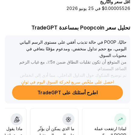
أقل سعر والتّاريخ
$0.00005526 في 25 يونيو 2026
تحليل سعر Poopcoin بمساعدة TradeGPT
حاليًا، POOP في حالة تذبذب أفقي على مستوى الرسم البياني
اليومي، مع حجم تداول منخفض، ومدعوم مؤقتًا بتعافي في
معنويات السوق
.
من المتوقع أن تكون تقلبات النطاق ضمن ±5٪، مع غياب الزخم
الصاعد المستدام
.
تم توضيح الشكوك حول التداول الداخلي، مما أدى إلى انخفاض
ضغط علاوة المخاطر، ولم يتم كسر مستوى الدعم الرئيسي،
احصل على ملخّص سريع لحركة السوق اليوم في ثوانٍ
وتوجهت معنويات السوق نحو الواقعية
.
اطرح أسئلتك على TradeGPT
ونظراً لقلة السيولة وكون المشروع في مراحله المبكرة، يُنصح
بمراقبة الأساسيات وتطورات النظام البيئي عن كثب، وتجنب
ملاحقة الارتفاعات في ذروة الحماس، وانتظار تحسن السيولة
الرئيسية وتوضيح التطبيقات قبل زيادة الاستثمار
.
التداول القصير يركز على البيع المرتفع والشراء المنخفض، أما
التنقيب طويل الأجل عن القيمة فيحتاج إلى تخطيط حذر
.
لماذا ارتفعت عملة
ما الذي يمكن أن يؤثّر
ماذا يقول الم