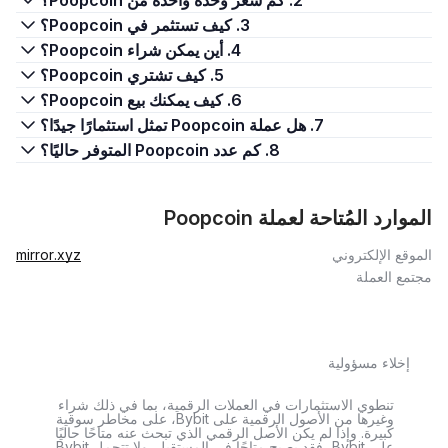
2. كم سعر وحدة واحدة من Poopcoin؟
3. كيف تستثمر في Poopcoin؟
4. أين يمكن شراء Poopcoin؟
5. كيف تشتري Poopcoin؟
6. كيف يمكنك بيع Poopcoin؟
7. هل عملة Poopcoin تمثل استثمارًا جيدًا؟
8. كم عدد Poopcoin المتوفر حاليًا؟
الموارد المُتاحة لعملة Poopcoin
الموقع الإلكتروني
mirror.xyz
مجتمع العملة
إخلاء مسؤولية
تنطوي الاستثمارات في العملات الرقمية، بما في ذلك شراء
وغيرها من الأصول الرقمية على Bybit، على مخاطر سوقية
كبيرة. وإذا لم يكن الأصل الرقمي الذي تبحث عنه متاحًا حاليًا
على Bybit، فقد يصبح متاحًا في المستقبل. ولا تتحمل Bybit