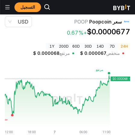
التسجيل
أسعار العملات الرقمية
سعر Poopcoin POOP
سعر Poopcoin
POOP
USD
$0.0000677
+0.67%
1Y
200D
60D
30D
14D
7D
24H
منخفض
0.000067
$
مرتفع
0.000068
$