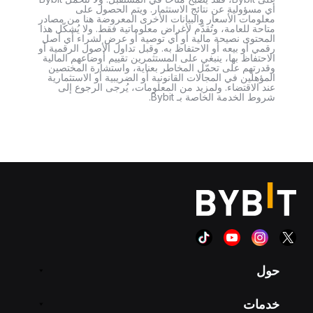
أي مسؤولية عن نتائج الاستثمار. ويتم الحصول على
معلومات الأسعار والبيانات الأخرى المعروضة هنا من مصادر
متاحة للعامة، وتُقدَّم لأغراض معلوماتية فقط. ولا يُشكّل هذا
المحتوى نصيحة مالية أو أي توصية أو عرض لشراء أي أصل
رقمي أو بيعه أو الاحتفاظ به. وقبل تداول الأصول الرقمية أو
الاحتفاظ بها، ينبغي على المستثمرين تقييم أوضاعهم المالية
وقدرتهم على تحمّل المخاطر بعناية، واستشارة المختصين
المؤهلين في المجالات القانونية أو الضريبية أو الاستثمارية
عند الاقتضاء. ولمزيد من المعلومات، يُرجى الرجوع إلى
شروط الخدمة الخاصة بـ Bybit.
حول
خدمات