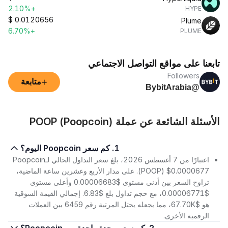
+2.10%
HYPE
$
0.0120656
Plume
+6.70%
PLUME
تابعنا على مواقع التواصل الاجتماعي
Followers
+
متابعة
@BybitArabia
الأسئلة الشائعة عن عملة POOP (Poopcoin)
1. كم سعر Poopcoin اليوم؟
اعتبارًا من 7 أغسطس 2026، بلغ سعر التداول الحالي لـPoopcoin
(POOP) $0.0000677. على مدار الأربع وعشرين ساعة الماضية،
تراوح السعر بين أدنى مستوى $0.00006683 وأعلى مستوى
$0.00006771، مع حجم تداول بلغ $6.83. إجمالي القيمة السوقية
هو $67.70K، مما يجعله يحتل المرتبة رقم 6459 بين العملات
الرقمية الأخرى.