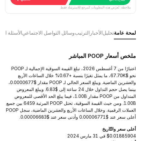
ملاحظة: تُعرَض هذه المعلومات كمرجع للاسترشاد فقط.
لمحة عامة
تحليل
الأخبار
الترتيب
وسائل التواصل الاجتماعي
الأسئلة الش
ملخص أسعار POOP المباشر
اعتبارًا من 7 أغسطس 2026، تبلغ القيمة السوقية الإجمالية لـ POOP
نحو $67.70K، ما يمثل تغيرًا بنسبة +0.67% خلال الساعات الأربع
والعشرين الماضية. ويبلغ السعر الحالي لـ POOP مقدار $0.0000677،
بينما يصل حجم التداول خلال 24 ساعة إلى $6.83. ويبلغ المعروض
المتداول من POOP مقدار 1.00B، فيما يبلغ الحد الأقصى للمعروض
1.00B. ومن حيث القيمة السوقية، تحتل POOP المرتبة 6459 بين جميع
العملات الرقمية. وخلال الساعات الأربع والعشرين الماضية، سجل POOP
أعلى سعر عند $0.00006771 وأدنى سعر عند $0.00006683.
أعلى سعر والتّاريخ
$0.01885904 في 31 مارس 2024