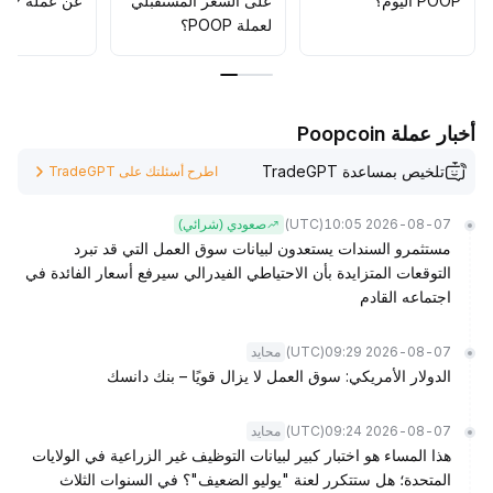
POOP اليوم؟
على السعر المستقبلي
عن عملة POOP؟
لعملة POOP؟
أخبار عملة Poopcoin
تلخيص بمساعدة TradeGPT
اطرح أسئلتك على TradeGPT
(UTC)
2026-08-07 10:05
صعودي (شرائي)
مستثمرو السندات يستعدون لبيانات سوق العمل التي قد تبرد
التوقعات المتزايدة بأن الاحتياطي الفيدرالي سيرفع أسعار الفائدة في
اجتماعه القادم
(UTC)
2026-08-07 09:29
محايد
الدولار الأمريكي: سوق العمل لا يزال قويًا – بنك دانسك
(UTC)
2026-08-07 09:24
محايد
هذا المساء هو اختبار كبير لبيانات التوظيف غير الزراعية في الولايات
المتحدة؛ هل ستتكرر لعنة "يوليو الضعيف"؟ في السنوات الثلاث