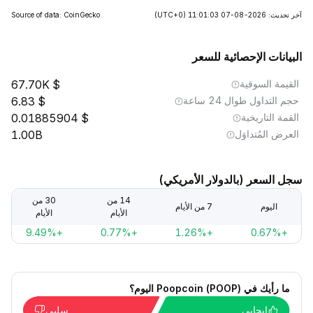
آخر تحديث: 2026-08-07 11:01:03
(UTC+0)
Source of data: CoinGecko
البيانات الإحصائية للسعر
القيمة السوقية
67.70K
حجم التداول طوال 24 ساعة
6.83
القمة التاريخية
0.01885904
العرض المُتداوَل
1.00B
سجل السعر (بالدولار الأمريكي)
14 من
30 من
اليوم
7 من الأيام
الأيام
الأيام
+9.49%
+0.77%
+1.26%
+0.67%
ما رأيك في Poopcoin (POOP) اليوم؟
إيجابي
سلبي