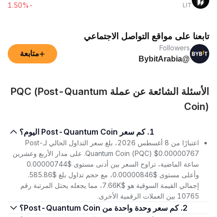
-1.50%
LIT
تابعنا على مواقع التواصل الاجتماعي
Followers
+
متابعة
@BybitArabia
الأسئلة الشائعة عن عملة PQC (Post-Quantum
Coin)
1. كم سعر Post-Quantum Coin اليوم؟
اعتبارًا من 8 أغسطس 2026، بلغ سعر التداول الحالي لـPost-
Quantum Coin (PQC) $0.00000767. على مدار الأربع وعشرين
ساعة الماضية، تراوح السعر بين أدنى مستوى $0.00000744
وأعلى مستوى $0.00000846، مع حجم تداول بلغ $585.86.
إجمالي القيمة السوقية هو $7.66K، مما يجعله يحتل المرتبة رقم
10765 بين العملات الرقمية الأخرى.
2. كم سعر وحدة واحدة من Post-Quantum Coin؟