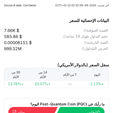
آخر تحديث: 2026-08-08 10:02:53
(UTC+0)
Source of data: CoinGecko
البيانات الإحصائية للسعر
القيمة السوقية
7.66K
حجم التداول طوال 24 ساعة
585.86
القمة التاريخية
0.00008151
العرض المُتداوَل
999.32M
سجل السعر (بالدولار الأمريكي)
14 من
30 من
اليوم
7 من الأيام
الأيام
الأيام
+13.78%
+20.07%
--
+1.13%
ما رأيك في Post-Quantum Coin (PQC) اليوم؟
إيجابي
سلبي