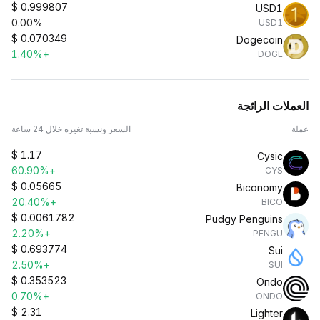
$
0.999807
USD1
0.00%
USD1
$
0.070349
Dogecoin
+1.40%
DOGE
العملات الرائجة
عملة
السعر ونسبة تغيره خلال 24 ساعة
$
1.17
Cysic
+60.90%
CYS
$
0.05665
Biconomy
+20.40%
BICO
$
0.0061782
Pudgy Penguins
+2.20%
PENGU
$
0.693774
Sui
+2.50%
SUI
$
0.353523
Ondo
+0.70%
ONDO
$
2.31
Lighter