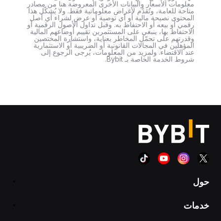
معلومات الأسعار والبيانات الأخرى المعروضة هنا من مصادر
متاحة للعامة، وتُقدَّم لأغراض معلوماتية فقط. ولا يُشكّل هذا
المحتوى نصيحة مالية أو أي توصية أو عرض لشراء أي أصل
رقمي أو بيعه أو الاحتفاظ به. وقبل تداول الأصول الرقمية أو
الاحتفاظ بها، ينبغي على المستثمرين تقييم أوضاعهم المالية
وقدرتهم على تحمّل المخاطر بعناية، واستشارة المختصين
المؤهلين في المجالات القانونية أو الضريبية أو الاستثمارية
عند الاقتضاء. ولمزيد من المعلومات، يُرجى الرجوع إلى
شروط الخدمة الخاصة بـ Bybit.
حول
خدمات