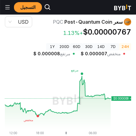
التسجيل
أسعار العملات الرقمية
سعر Post-Quantum Coin PQC
سعر Post-Quantum Coin
PQC
USD
$0.00000767
+1.13%
1Y
200D
60D
30D
14D
7D
24H
منخفض
0.000007
$
مرتفع
0.000008
$