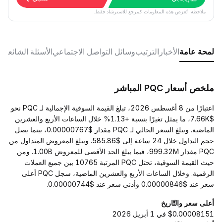
ملاحظة: تُعرَض هذه المعلومات كمرجع للاسترشاد فقط.
لمحة عامة
الأخبار
الترتيب
وسائل التواصل الاجتماعي
الأسئلة الشائعة
ملخص أسعار PQC المباشر
اعتبارًا من 8 أغسطس 2026، تبلغ القيمة السوقية الإجمالية لـ PQC نحو
$7.66K، ما يمثل تغيرًا بنسبة +1.13% خلال الساعات الأربع والعشرين
الماضية. ويبلغ السعر الحالي لـ PQC مقدار $0.00000767، بينما يصل
حجم التداول خلال 24 ساعة إلى $585.86. ويبلغ المعروض المتداول من
PQC مقدار 999.32M، فيما يبلغ الحد الأقصى للمعروض 1.00B. ومن
حيث القيمة السوقية، تحتل PQC المرتبة 10765 بين جميع العملات
الرقمية. وخلال الساعات الأربع والعشرين الماضية، سجل PQC أعلى
سعر عند $0.00000846 وأدنى سعر عند $0.00000744.
أعلى سعر والتّاريخ
$0.00008151 في 1 أبريل 2026