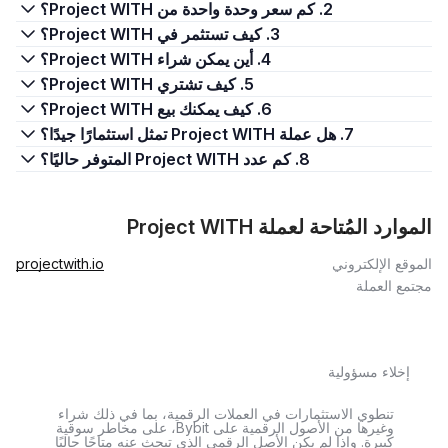
2. كم سعر وحدة واحدة من Project WITH؟
3. كيف تستثمر في Project WITH؟
4. أين يمكن شراء Project WITH؟
5. كيف تشتري Project WITH؟
6. كيف يمكنك بيع Project WITH؟
7. هل عملة Project WITH تمثل استثمارًا جيدًا؟
8. كم عدد Project WITH المتوفر حاليًا؟
الموارد المُتاحة لعملة Project WITH
الموقع الإلكتروني
projectwith.io
مجتمع العملة
إخلاء مسؤولية
تنطوي الاستثمارات في العملات الرقمية، بما في ذلك شراء
وغيرها من الأصول الرقمية على Bybit، على مخاطر سوقية
كبيرة. وإذا لم يكن الأصل الرقمي الذي تبحث عنه متاحًا حاليًا