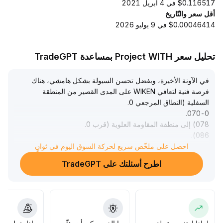
$0.116517 في 4 أبريل 2021
أقل سعر والتّاريخ
$0.00046414 في 9 يوليو 2026
تحليل سعر Project WITH بمساعدة TradeGPT
في الآونة الأخيرة، وبفضل تحسن السيولة بشكل هامشي، هناك
فرصة فنية لتعافي WIKEN على المدى القصير من المنطقة
السفلية (النطاق المرجعي 0
.
.
070-0
078) إلى منطقة المقاومة العلوية (قرب 0
.
.
086)
احصل على ملخّص سريع لحركة السوق اليوم في ثوانٍ
يُنصح المستثمرون بالشراء عند التراجع وجني الأرباح في الوقت
المناسب على المدى القصير
.
اطرح أسئلتك على TradeGPT
لكن حجم التداول والعمولة لم يشهدا انتعاشاً ملحوظاً، وحماس
السوق للتداول لا يزال ضعيفاً، مع استمرار ضغوط تكلفة الأموال
على المستوى الكلي، ما يشير إلى استمرار الضغط على المدى
المتوسط والطويل وفرص الاتجاه المحدودة
.
من حيث الاستراتيجية، يجب التحكم بحجم الصفقات، متابعة
تطورات السيولة وحجم التداول باستمرار، الاعتماد على التداول