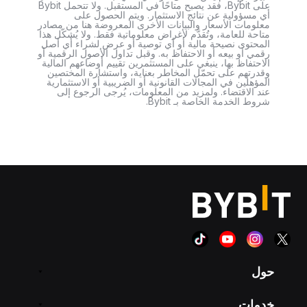
على Bybit، فقد يصبح متاحًا في المستقبل. ولا تتحمل Bybit
أي مسؤولية عن نتائج الاستثمار. ويتم الحصول على
معلومات الأسعار والبيانات الأخرى المعروضة هنا من مصادر
متاحة للعامة، وتُقدَّم لأغراض معلوماتية فقط. ولا يُشكّل هذا
المحتوى نصيحة مالية أو أي توصية أو عرض لشراء أي أصل
رقمي أو بيعه أو الاحتفاظ به. وقبل تداول الأصول الرقمية أو
الاحتفاظ بها، ينبغي على المستثمرين تقييم أوضاعهم المالية
وقدرتهم على تحمّل المخاطر بعناية، واستشارة المختصين
المؤهلين في المجالات القانونية أو الضريبية أو الاستثمارية
عند الاقتضاء. ولمزيد من المعلومات، يُرجى الرجوع إلى
شروط الخدمة الخاصة بـ Bybit.
حول
خدمات