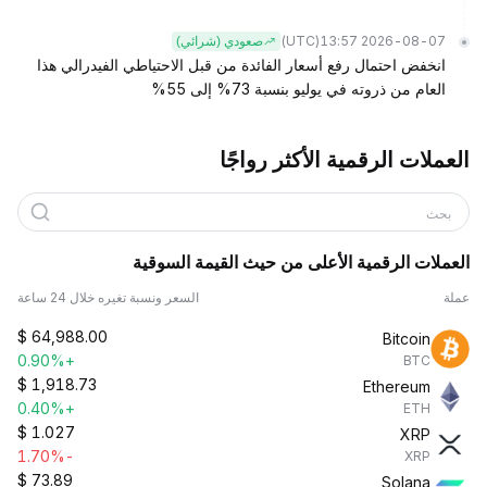
(UTC)
2026-08-07 13:57
صعودي (شرائي)
انخفض احتمال رفع أسعار الفائدة من قبل الاحتياطي الفيدرالي هذا
العام من ذروته في يوليو بنسبة 73% إلى 55%
العملات الرقمية الأكثر رواجًا
بحث
العملات الرقمية الأعلى من حيث القيمة السوقية
عملة
السعر ونسبة تغيره خلال 24 ساعة
$
64,988.00
Bitcoin
+0.90%
BTC
$
1,918.73
Ethereum
+0.40%
ETH
$
1.027
XRP
-1.70%
XRP
$
73.89
Solana