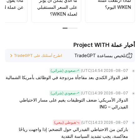
لماذا ارتفعت عملة
ما الذي يمكن أن يؤثّر
ماذا يقول الم
ضمن النطاقات وتجنب الشراء عند مستويات مرتفعة
.
WIKEN اليوم؟
على السعر المستقبلي
عن عملة WIKEN؟
لعملة WIKEN؟
أخبار عملة Project WITH
تلخيص بمساعدة TradeGPT
اطرح أسئلتك على TradeGPT
(UTC)
2026-08-07 14:54
صعودي (شرائي)
قفز الدولار الكندي بعد مفاجأة مزدوجة في الوظائف بأمريكا الشمالية
(UTC)
2026-08-07 14:39
صعودي (شرائي)
الدولار الأمريكي: ضعف التوظيفات يغيم على مسار الاحتياطي
الفيدرالي – ING
(UTC)
2026-08-07 14:23
هبوطي (بيعي)
باركين من الاحتياطي الفيدرالي حول التضخم: إذا واجهت رياحًا
معاكسة، يجب تشديد السياسة النقدية