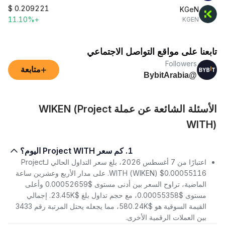
$
0.209221
KGeN
+11.10%
KGEN
تابعنا على مواقع التواصل الاجتماعي
Followers
+
متابعة
@BybitArabia
الأسئلة الشائعة عن عملة WIKEN (Project
WITH)
1. كم سعر Project WITH اليوم؟
اعتبارًا من 7 أغسطس 2026، بلغ سعر التداول الحالي لـProject
WITH (WIKEN) $0.00055116. على مدار الأربع وعشرين ساعة
الماضية، تراوح السعر بين أدنى مستوى $0.00052659 وأعلى
مستوى $0.00055358، مع حجم تداول بلغ $23.45K. إجمالي
القيمة السوقية هو $580.24K، مما يجعله يحتل المرتبة رقم 3433
بين العملات الرقمية الأخرى.