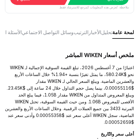
ملاحظة: تُعرَض هذه المعلومات كمرجع للاسترشاد فقط.
لمحة عامة
تحليل
الأخبار
الترتيب
وسائل التواصل الاجتماعي
الأسئلة الش
ملخص أسعار WIKEN المباشر
اعتبارًا من 7 أغسطس 2026، تبلغ القيمة السوقية الإجمالية لـ WIKEN
نحو $580.24K، ما يمثل تغيرًا بنسبة +1.94% خلال الساعات الأربع
والعشرين الماضية. ويبلغ السعر الحالي لـ WIKEN مقدار
$0.00055116، بينما يصل حجم التداول خلال 24 ساعة إلى $23.45K.
ويبلغ المعروض المتداول من WIKEN مقدار 1.05B، فيما يبلغ الحد
الأقصى للمعروض 1.06B. ومن حيث القيمة السوقية، تحتل WIKEN
المرتبة 3433 بين جميع العملات الرقمية. وخلال الساعات الأربع والعشرين
الماضية، سجل WIKEN أعلى سعر عند $0.00055358 وأدنى سعر عند
$0.00052659.
أعلى سعر والتّاريخ