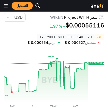
التسجيل
أسعار العملات الرقمية
سعر Project WITH WIKEN
سعر Project WITH
WIKEN
USD
$0.00055116
+1.97%
1Y
200D
60D
30D
14D
7D
24H
منخفض
0.000527
$
مرتفع
0.000554
$