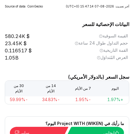
آخر تحديث: 2026-08-07 15:47:14
(UTC+0)
Source of data: CoinGecko
البيانات الإحصائية للسعر
القيمة السوقية
580.24K
حجم التداول طوال 24 ساعة
23.45K
القمة التاريخية
0.116517
العرض المُتداوَل
1.05B
سجل السعر (بالدولار الأمريكي)
14 من
30 من
اليوم
7 من الأيام
الأيام
الأيام
-59.99%
-34.83%
-1.95%
+1.97%
ما رأيك في Project WITH (WIKEN) اليوم؟
إيجابي
سلبي