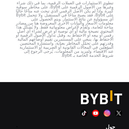
تنطوي الاستثمارات في العملات الرقمية، بما في ذلك شراء
وغيرها من الأصول الرقمية على Bybit، على مخاطر سوقية
كبيرة. وإذا لم يكن الأصل الرقمي الذي تبحث عنه متاحًا حاليًا
على Bybit، فقد يصبح متاحًا في المستقبل. ولا تتحمل Bybit
أي مسؤولية عن نتائج الاستثمار. ويتم الحصول على
معلومات الأسعار والبيانات الأخرى المعروضة هنا من مصادر
متاحة للعامة، وتُقدَّم لأغراض معلوماتية فقط. ولا يُشكّل هذا
المحتوى نصيحة مالية أو أي توصية أو عرض لشراء أي أصل
رقمي أو بيعه أو الاحتفاظ به. وقبل تداول الأصول الرقمية أو
الاحتفاظ بها، ينبغي على المستثمرين تقييم أوضاعهم المالية
وقدرتهم على تحمّل المخاطر بعناية، واستشارة المختصين
المؤهلين في المجالات القانونية أو الضريبية أو الاستثمارية
عند الاقتضاء. ولمزيد من المعلومات، يُرجى الرجوع إلى
شروط الخدمة الخاصة بـ Bybit.
حول