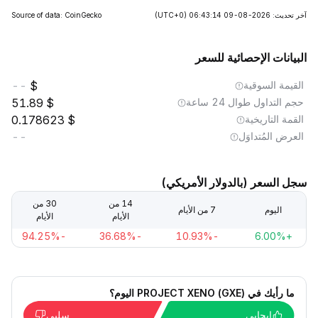
آخر تحديث: 2026-08-09 06:43:14
(UTC+0)
Source of data: CoinGecko
البيانات الإحصائية للسعر
القيمة السوقية
--
حجم التداول طوال 24 ساعة
51.89
القمة التاريخية
0.178623
العرض المُتداوَل
--
سجل السعر (بالدولار الأمريكي)
14 من
30 من
اليوم
7 من الأيام
الأيام
الأيام
-94.25%
-36.68%
-10.93%
+6.00%
ما رأيك في PROJECT XENO (GXE) اليوم؟
إيجابي
سلبي