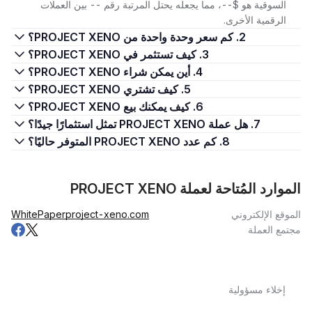
السوقية هو $--، مما يجعله يحتل المرتبة رقم -- بين العملات
الرقمية الأخرى.
2. كم سعر وحدة واحدة من PROJECT XENO؟
3. كيف تستثمر في PROJECT XENO؟
4. أين يمكن شراء PROJECT XENO؟
5. كيف تشتري PROJECT XENO؟
6. كيف يمكنك بيع PROJECT XENO؟
7. هل عملة PROJECT XENO تمثل استثمارًا جيدًا؟
8. كم عدد PROJECT XENO المتوفر حاليًا؟
الموارد المُتاحة لعملة PROJECT XENO
الموقع الإلكتروني
project-xeno.com
WhitePaper
مجتمع العملة
إخلاء مسؤولية