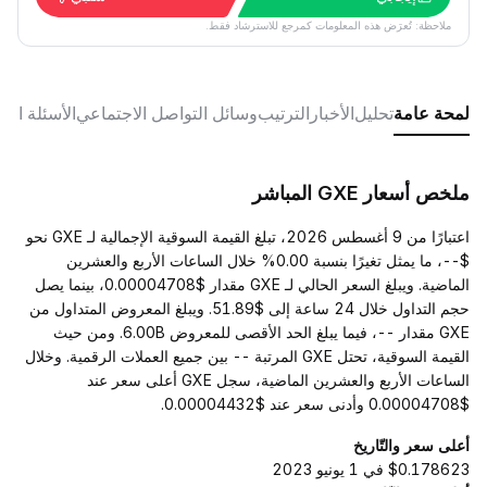
ملاحظة: تُعرَض هذه المعلومات كمرجع للاسترشاد فقط.
لمحة عامة
تحليل
الأخبار
الترتيب
وسائل التواصل الاجتماعي
الأسئلة الش
ملخص أسعار GXE المباشر
اعتبارًا من 9 أغسطس 2026، تبلغ القيمة السوقية الإجمالية لـ GXE نحو
$--، ما يمثل تغيرًا بنسبة 0.00% خلال الساعات الأربع والعشرين
الماضية. ويبلغ السعر الحالي لـ GXE مقدار $0.00004708، بينما يصل
حجم التداول خلال 24 ساعة إلى $51.89. ويبلغ المعروض المتداول من
GXE مقدار --، فيما يبلغ الحد الأقصى للمعروض 6.00B. ومن حيث
القيمة السوقية، تحتل GXE المرتبة -- بين جميع العملات الرقمية. وخلال
الساعات الأربع والعشرين الماضية، سجل GXE أعلى سعر عند
$0.00004708 وأدنى سعر عند $0.00004432.
أعلى سعر والتّاريخ
$0.178623 في 1 يونيو 2023