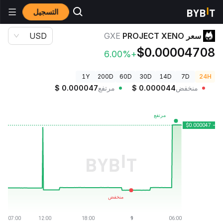
التسجيل
أسعار العملات الرقمية
سعر PROJECT XENO GXE
سعر PROJECT XENO
GXE
USD
$0.00004708
+6.00%
1Y
200D
60D
30D
14D
7D
24H
منخفض
0.000044
$
مرتفع
0.000047
$