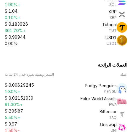
+1.90%
SOL
$
1.04
XRP
+0.10%
XRP
$
0.183626
Tutorial
+301.20%
TUT
$
0.99944
USD1
0.00%
USD1
العملات الرائجة
عملة
السعر ونسبة تغيره خلال 24 ساعة
$
0.00629245
Pudgy Penguins
+1.80%
PENGU
$
0.02151939
Fake World Assets
+91.30%
FWA
$
205.87
Bittensor
+5.50%
TAO
$
3.97
Uniswap
-1.50%
UNI