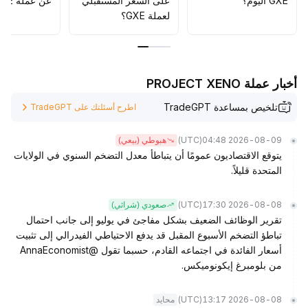
GXE اليوم؟
على السعر المستقبلي
عن عملة GXE؟
لعملة GXE؟
أخبار عملة PROJECT XENO
تلخيص بمساعدة TradeGPT
اطرح أسئلتك على TradeGPT
(UTC)
2026-08-09 04:48
هبوطي (بيعي)
يتوقع الاقتصاديون عمومًا أن يتباطأ معدل التضخم السنوي في الولايات
المتحدة قليلاً.
(UTC)
2026-08-08 17:30
صعودي (شرائي)
تقرير الوظائف الضعيف بشكل مفاجئ في يوليو إلى جانب احتمال
تباطؤ التضخم الأسبوع المقبل قد يدفع الاحتياطي الفيدرالي إلى تثبيت
أسعار الفائدة في اجتماعه القادم، حسبما تقول @AnnaEconomist
من بلومبرغ إيكونوميكس.
(UTC)
2026-08-08 13:17
محايد