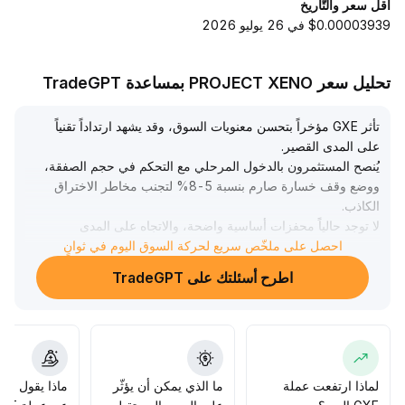
أقل سعر والتّاريخ
$0.00003939 في 26 يوليو 2026
تحليل سعر PROJECT XENO بمساعدة TradeGPT
تأثر GXE مؤخراً بتحسن معنويات السوق، وقد يشهد ارتداداً تقنياً
على المدى القصير
.
يُنصح المستثمرون بالدخول المرحلي مع التحكم في حجم الصفقة،
ووضع وقف خسارة صارم بنسبة 5-8% لتجنب مخاطر الاختراق
الكاذب
.
لا توجد حالياً محفزات أساسية واضحة، والاتجاه على المدى
احصل على ملخّص سريع لحركة السوق اليوم في ثوانٍ
المتوسط والطويل غير واضح، لذا يجب متابعة تطورات المشروع
وحركة السيولة في السوق، وتجنب ملاحقة الصعود بشكل أعمى
.
اطرح أسئلتك على TradeGPT
لماذا ارتفعت عملة
ما الذي يمكن أن يؤثّر
ماذا يقول الم