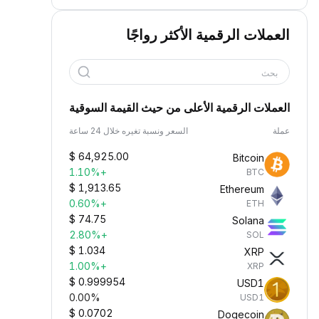
العملات الرقمية الأكثر رواجًا
بحث
العملات الرقمية الأعلى من حيث القيمة السوقية
عملة
السعر ونسبة تغيره خلال 24 ساعة
$
64,925.00
Bitcoin
+1.10%
BTC
$
1,913.65
Ethereum
+0.60%
ETH
$
74.75
Solana
+2.80%
SOL
$
1.034
XRP
+1.00%
XRP
$
0.999954
USD1
0.00%
USD1
$
0.0702
Dogecoin