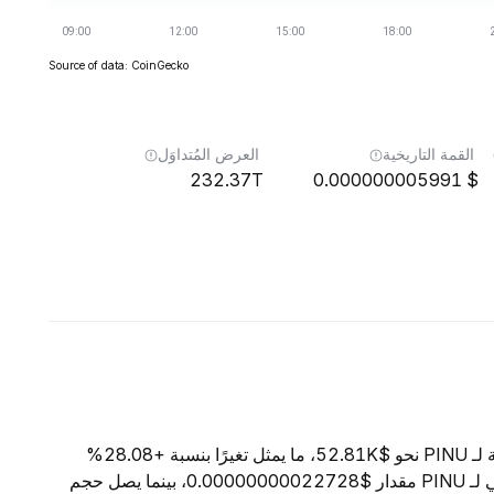
Source of data: CoinGecko
القمة التاريخية
العرض المُتداوَل
232.37T
0.000000005991
اعتبارًا من 8 أغسطس 2026، تبلغ القيمة السوقية الإجمالية لـ PINU نحو $52.81K، ما يمثل تغيرًا بنسبة +28.08%
خلال الساعات الأربع والعشرين الماضية. ويبلغ السعر الحالي لـ PINU مقدار $0.00000000022728، بينما يصل حجم