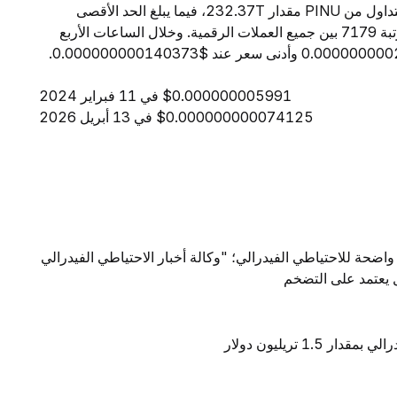
التداول خلال 24 ساعة إلى $467.45. ويبلغ المعروض المتداول من PINU مقدار 232.37T، فيما يبلغ الحد الأقصى
للمعروض --. ومن حيث القيمة السوقية، تحتل PINU المرتبة 7179 بين جميع العملات الرقمية. وخلال الساعات الأربع
$0.000000005991 في 11 فبراير 2024
$0.000000000074125 في 13 أبريل 2026
واضحة للاحتياطي الفيدرالي؛ "وكالة أخبار الاحتياطي الفيدرالي
ال يعتمد على التضخم
1 تريليون دولار