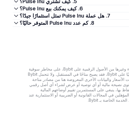
5. كيف تشتري Pulse Inu؟
6. كيف يمكنك بيع Pulse Inu؟
7. هل عملة Pulse Inu تمثل استثمارًا جيدًا؟
8. كم عدد Pulse Inu المتوفر حاليًا؟
تنطوي الاستثمارات في العملات الرقمية، بما في ذلك شراء وغيرها من الأصول الرقمية على Bybit، على مخاطر سوقية
كبيرة. وإذا لم يكن الأصل الرقمي الذي تبحث عنه متاحًا حاليًا على Bybit، فقد يصبح متاحًا في المستقبل. ولا تتحمل Bybit
 الأسعار والبيانات الأخرى المعروضة هنا من مصادر متاحة
المحتوى نصيحة مالية أو أي توصية أو عرض لشراء أي أصل رقمي
تفاظ بها، ينبغي على المستثمرين تقييم أوضاعهم المالية
ؤهلين في المجالات القانونية أو الضريبية أو الاستثمارية عند
ة الخاصة بـ Bybit.