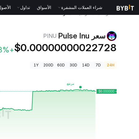
شراء العملات المشفرة
الأسواق
تداول
الأصول الت
أسعار العملات الرقمية
سعر Pulse Inu PINU
سعر Pulse Inu
PINU
$0.00000000022728
+28.08%
1Y
200D
60D
30D
14D
7D
24H