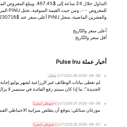
والعشرين الماضية، سجل PINU أعلى سعر عند $0.000000000230718 وأدنى سعر عند $0.000000000140373.
أعلى سعر والتّاريخ
أقل سعر والتّاريخ
أخبار عملة Pulse Inu
(UTC)
2026-08-08 01:39
محايد
لم تعطى بيانات الوظائف غير الزراعية لشهر يوليو إجابة 
الجديدة": ما إذا كان سيتم رفع الفائدة في سبتمبر لا يز
(UTC)
2026-08-08 00:25
هبوطي (بيعي)
مورغان ستانلي: يتوقع أن يتقلص ميزانية الاحتياطي الفيدرالي بمقدار .5
(UTC)
2026-08-07 23:28
هبوطي (بيعي)