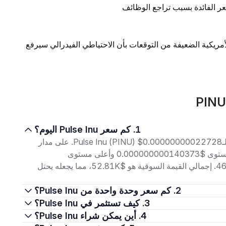
ر الفائدة بسبب تراجع الوظائف
لأمريكية الضعيفة من التوقعات بأن الاحتياطي الفيدرالي سيرفع
1. كم سعر Pulse Inu اليوم؟
اعتبارًا من 8 أغسطس 2026، بلغ سعر التداول الحالي لـPulse Inu (PINU) $0.00000000022728. على مدار
الأربع وعشرين ساعة الماضية، تراوح السعر بين أدنى مستوى $0.000000000140373 وأعلى مستوى
$0.000000000230718، مع حجم تداول بلغ $467.45. إجمالي القيمة السوقية هو $52.81K، مما يجعله يحتل
2. كم سعر وحدة واحدة من Pulse Inu؟
3. كيف تستثمر في Pulse Inu؟
4. أين يمكن شراء Pulse Inu؟