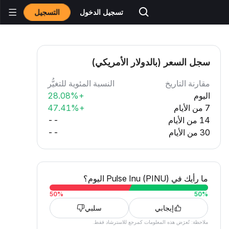
التسجيل
تسجيل الدخول
سجل السعر (بالدولار الأمريكي)
مقارنة التاريخ
النسبة المئوية للتغيُّر
اليوم
+28.08%
7 من الأيام
+47.41%
14 من الأيام
--
30 من الأيام
--
ما رأيك في Pulse Inu (PINU) اليوم؟
50
%
50
%
إيجابي
سلبي
ملاحظة: تُعرَض هذه المعلومات كمرجع للاسترشاد فقط.