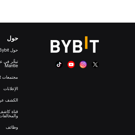
حول
حول Bybit
تبحَّر في ع
Mantle
مجتمعات Bybit
الإعلانات
الكشف عن 
قناة كاشف 
والمخالفات
وظائف