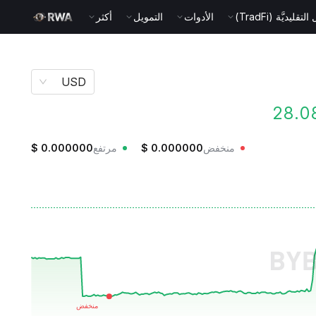
قليديَّة (TradFi)
الأدوات
التمويل
أكثر
USD
منخفض
0.000000
$
مرتفع
0.000000
$