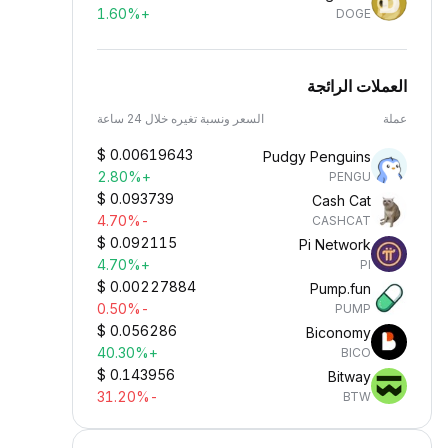
+1.60%
DOGE
العملات الرائجة
عملة
السعر ونسبة تغيره خلال 24 ساعة
$
0.00619643
Pudgy Penguins
+2.80%
PENGU
$
0.093739
Cash Cat
-4.70%
CASHCAT
$
0.092115
Pi Network
+4.70%
PI
$
0.00227884
Pump.fun
-0.50%
PUMP
$
0.056286
Biconomy
+40.30%
BICO
$
0.143956
Bitway
-31.20%
BTW