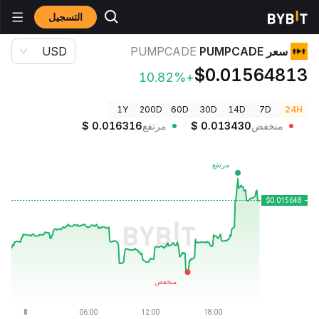
التسجيل
أسعار العملات الرقمية
سعر PUMPCADE PUMPCADE
سعر PUMPCADE
PUMPCADE
USD
$0.01564813
+10.82%
1Y
200D
60D
30D
14D
7D
24H
منخفض
0.013430
$
مرتفع
0.016316
$