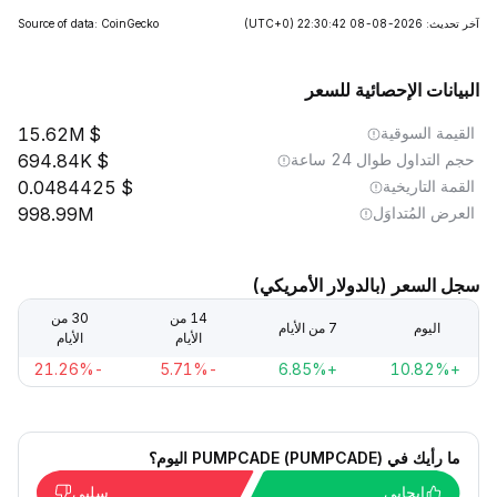
آخر تحديث: 2026-08-08 22:30:42
(UTC+0)
Source of data: CoinGecko
البيانات الإحصائية للسعر
القيمة السوقية
15.62M
حجم التداول طوال 24 ساعة
694.84K
القمة التاريخية
0.0484425
العرض المُتداوَل
998.99M
سجل السعر (بالدولار الأمريكي)
14 من
30 من
اليوم
7 من الأيام
الأيام
الأيام
-21.26%
-5.71%
+6.85%
+10.82%
ما رأيك في PUMPCADE (PUMPCADE) اليوم؟
إيجابي
سلبي