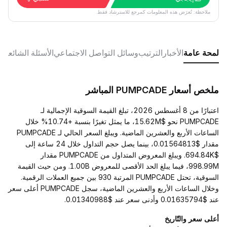
ملاحظة: تُعرَض هذه المعلومات كمرجع للاسترشاد فقط.
لمحة عامة
الأخبار
الترتيب
وسائل التواصل الاجتماعي
الأسئلة الشائعة
ملخص أسعار PUMPCADE المباشر
اعتبارًا من 8 أغسطس 2026، تبلغ القيمة السوقية الإجمالية لـ
PUMPCADE نحو $15.62M، ما يمثل تغيرًا بنسبة +10.74% خلال
الساعات الأربع والعشرين الماضية. ويبلغ السعر الحالي لـ PUMPCADE
مقدار $0.01564813، بينما يصل حجم التداول خلال 24 ساعة إلى
$694.84K. ويبلغ المعروض المتداول من PUMPCADE مقدار
998.99M، فيما يبلغ الحد الأقصى للمعروض 1.00B. ومن حيث القيمة
السوقية، تحتل PUMPCADE المرتبة 930 بين جميع العملات الرقمية.
وخلال الساعات الأربع والعشرين الماضية، سجل PUMPCADE أعلى سعر
عند $0.01635794 وأدنى سعر عند $0.01340988.
أعلى سعر والتّاريخ