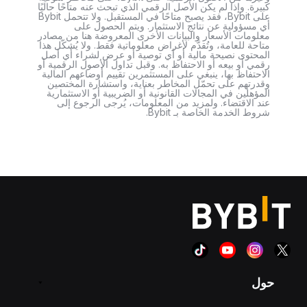
كبيرة. وإذا لم يكن الأصل الرقمي الذي تبحث عنه متاحًا حاليًا
على Bybit، فقد يصبح متاحًا في المستقبل. ولا تتحمل Bybit
أي مسؤولية عن نتائج الاستثمار. ويتم الحصول على
معلومات الأسعار والبيانات الأخرى المعروضة هنا من مصادر
متاحة للعامة، وتُقدَّم لأغراض معلوماتية فقط. ولا يُشكّل هذا
المحتوى نصيحة مالية أو أي توصية أو عرض لشراء أي أصل
رقمي أو بيعه أو الاحتفاظ به. وقبل تداول الأصول الرقمية أو
الاحتفاظ بها، ينبغي على المستثمرين تقييم أوضاعهم المالية
وقدرتهم على تحمّل المخاطر بعناية، واستشارة المختصين
المؤهلين في المجالات القانونية أو الضريبية أو الاستثمارية
عند الاقتضاء. ولمزيد من المعلومات، يُرجى الرجوع إلى
شروط الخدمة الخاصة بـ Bybit.
حول