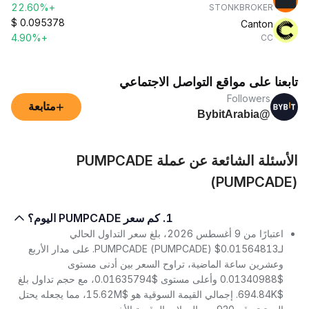
+22.60%
STONKBROKER
$
0.095378
Canton
+4.90%
CC
تابعنا على مواقع التواصل الاجتماعي
Followers
+
متابعة
@BybitArabia
الأسئلة الشائعة عن عملة PUMPCADE
(PUMPCADE)
1. كم سعر PUMPCADE اليوم؟
اعتبارًا من 9 أغسطس 2026، بلغ سعر التداول الحالي
لـPUMPCADE (PUMPCADE) $0.01564813. على مدار الأربع
وعشرين ساعة الماضية، تراوح السعر بين أدنى مستوى
$0.01340988 وأعلى مستوى $0.01635794، مع حجم تداول بلغ
$694.84K. إجمالي القيمة السوقية هو $15.62M، مما يجعله يحتل