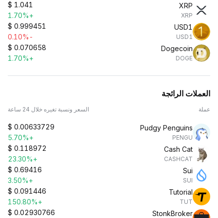
$
1.041
XRP
+1.70%
XRP
$
0.999451
USD1
-0.10%
USD1
$
0.070658
Dogecoin
+1.70%
DOGE
العملات الرائجة
عملة
السعر ونسبة تغيره خلال 24 ساعة
$
0.00633729
Pudgy Penguins
+5.70%
PENGU
$
0.118972
Cash Cat
+23.30%
CASHCAT
$
0.69416
Sui
+3.50%
SUI
$
0.091446
Tutorial
+150.80%
TUT
$
0.02930766
StonkBroker